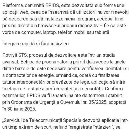
Platforma, denumită EPIDS, este dezvoltată sub forma unei
aplicații web, ceea ce înseamnă că utilizatorii nu vor fi nevoiți
să descarce sau să instaleze niciun program, accesul fiind
posibil direct din browser-ul oricărui dispozitiv – fie că este
vorba de computer, laptop, telefon mobil sau tabletă.
Integrare rapidă și fără întârzieri
Potrivit STS, procesul de dezvoltare este într-un stadiu
avansat. Echipa de programatori a primit deja acces la unele
dintre bazele de date necesare pentru verificarea identității și
a contractelor de energie, urmând ca, odată cu finalizarea
tuturor interconectărilor prevăzute de lege, aplicația să intre
în etapa de testare a performanței și a securității. Conform
estimărilor, EPIDS va fi lansată înainte de termenul stabilit
prin Ordonanța de Urgență a Guvernului nr. 35/2025, adoptată
în 30 iunie 2025.
„Serviciul de Telecomunicații Speciale dezvoltă aplicația într-
un timp extrem de scurt, nefiind înregistrate întârzieri”, se