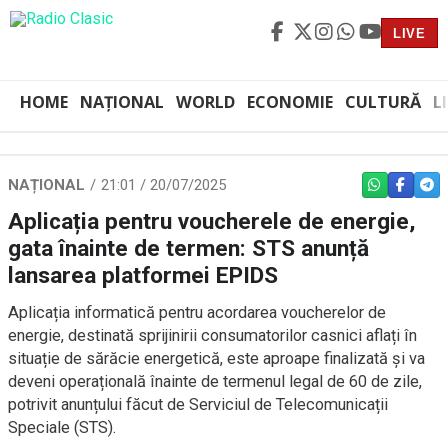
LIVE
HOME
NAȚIONAL
WORLD
ECONOMIE
CULTURĂ
L
NAȚIONAL
21:01 / 20/07/2025
WHATSAPP
FACEBO
TEL
Aplicația pentru voucherele de energie,
gata înainte de termen: STS anunță
lansarea platformei EPIDS
Aplicația informatică pentru acordarea voucherelor de
energie, destinată sprijinirii consumatorilor casnici aflați în
situație de sărăcie energetică, este aproape finalizată și va
deveni operațională înainte de termenul legal de 60 de zile,
potrivit anunțului făcut de Serviciul de Telecomunicații
Speciale (STS).