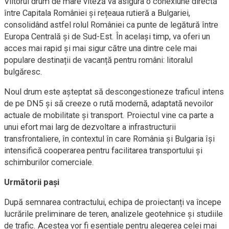
Viitorul drum de mare viteză va asigura o conexiune directă
între Capitala României și rețeaua rutieră a Bulgariei,
consolidând astfel rolul României ca punte de legătură între
Europa Centrală și de Sud-Est. În același timp, va oferi un
acces mai rapid și mai sigur către una dintre cele mai
populare destinații de vacanță pentru români: litoralul
bulgăresc.
Noul drum este așteptat să descongestioneze traficul intens
de pe DN5 și să creeze o rută modernă, adaptată nevoilor
actuale de mobilitate și transport. Proiectul vine ca parte a
unui efort mai larg de dezvoltare a infrastructurii
transfrontaliere, în contextul în care România și Bulgaria își
intensifică cooperarea pentru facilitarea transportului și
schimburilor comerciale.
Următorii pași
După semnarea contractului, echipa de proiectanți va începe
lucrările preliminare de teren, analizele geotehnice și studiile
de trafic. Acestea vor fi esențiale pentru alegerea celei mai