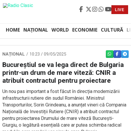
LIVE
HOME
NAȚIONAL
WORLD
ECONOMIE
CULTURĂ
L
NAȚIONAL
10:23 / 09/05/2025
WHATSAPP
FACEBO
TEL
Bucureștiul se va lega direct de Bulgaria
printr-un drum de mare viteză: CNIR a
atribuit contractul pentru proiectare
Un nou pas important a fost făcut în direcția modernizării
infrastructurii rutiere din sudul României. Ministrul
Transporturilor, Sorin Grindeanu, a anunțat vineri că Compania
Națională de Investiții Rutiere (CNIR) a atribuit contractul
pentru proiectarea Drumului de mare viteză București-
Giurgiu, o legătură esențială care ar putea schimba radical