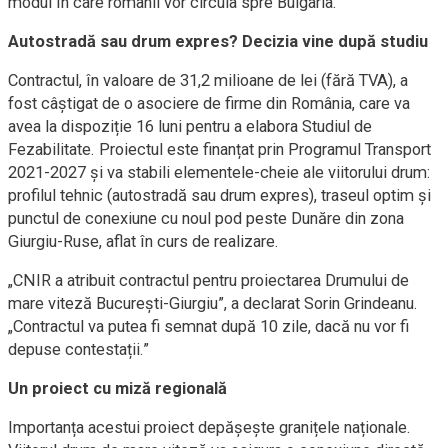
modul în care românii vor circula spre Bulgaria.
Autostradă sau drum expres? Decizia vine după studiu
Contractul, în valoare de 31,2 milioane de lei (fără TVA), a
fost câștigat de o asociere de firme din România, care va
avea la dispoziție 16 luni pentru a elabora Studiul de
Fezabilitate. Proiectul este finanțat prin Programul Transport
2021-2027 și va stabili elementele-cheie ale viitorului drum:
profilul tehnic (autostradă sau drum expres), traseul optim și
punctul de conexiune cu noul pod peste Dunăre din zona
Giurgiu-Ruse, aflat în curs de realizare.
„CNIR a atribuit contractul pentru proiectarea Drumului de
mare viteză București-Giurgiu”, a declarat Sorin Grindeanu.
„Contractul va putea fi semnat după 10 zile, dacă nu vor fi
depuse contestații.”
Un proiect cu miză regională
Importanța acestui proiect depășește granițele naționale.