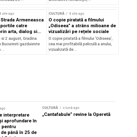
lui Enescu 2026
4 zile ago
CULTURĂ
4 zile ago
l Strada Armeneasca
O copie piratată a filmului
portile catre
„Odiseea” a strâns milioane de
in arta, dialog si
vizualizări pe rețele sociale
, intre 31 iulie si 2
ie si 2 august, Gradina
O copie piratată a filmului 'Odiseea',
a Gradina Botanica din
n Bucuresti gazduieste
cea mai profitabilă peliculă a anului,
...
vizualizată de...
CULTURĂ
o lună ago
 ago
CULTURĂ
„Cantafabule” revine la Operetă
 interpretare
Athenaeu
și aprofundare în
2026 Laur
i pentru
Grammy, C
i de până în 25 de
reuni sub