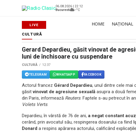
06.08.2026 | 22:12
Bucuresti
--°C
HOME
NAȚIONAL
CULTURĂ
Gerard Depardieu, găsit vinovat de agresi
luni de închisoare cu suspendare
CULTURĂ
12:37
TELEGRAM
WHATSAPP
FACEBOOK
Actorul francez
Gérard Depardieu
, unul dintre cele ma
găsit
vinovat de agresiune sexuală
asupra a două femei,
din Paris, informează
Reuters
. Faptele s-au petrecut în an
Volets Verts
.
Depardieu, în vârstă de 76 de ani,
a negat constant acuza
cerând, prin avocatul său, respingerea dosarului ca fiind 
Donard
a respins apărarea actorului, calificând explicații