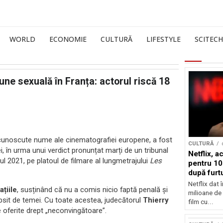
WORLD
ECONOMIE
CULTURĂ
LIFESTYLE
SCITECH
une sexuală în Franța: actorul riscă 18
i cunoscute nume ale cinematografiei europene, a fost
CULTURĂ
 în urma unui verdict pronunțat marți de un tribunal
Netflix, a
ul 2021, pe platoul de filmare al lungmetrajului
Les
pentru 10
după furtu
Nicolas 
Netflix dat 
țiile
, susținând că nu a comis nicio faptă penală și
milioane de 
lipsit de temei. Cu toate acestea, judecătorul
Thierry
film cu...
le oferite drept „neconvingătoare”.