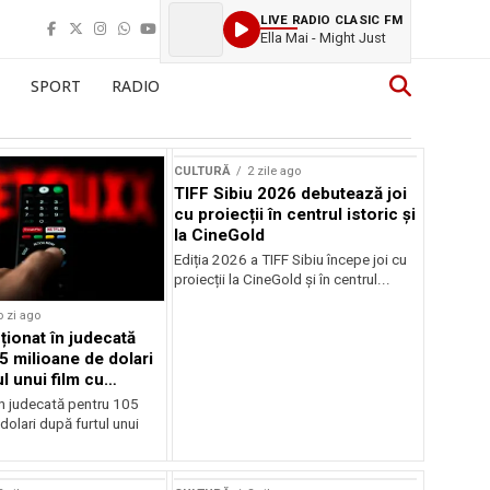
LIVE RADIO CLASIC FM
Ella Mai - Might Just
SPORT
RADIO
CULTURĂ
2 zile ago
TIFF Sibiu 2026 debutează joi
cu proiecții în centrul istoric și
la CineGold
Ediția 2026 a TIFF Sibiu începe joi cu
proiecții la CineGold și în centrul...
o zi ago
cționat în judecată
5 milioane de dolari
l unui film cu
Cage
în judecată pentru 105
dolari după furtul unui