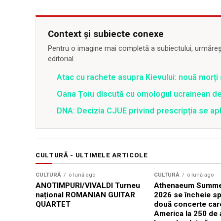
Context și subiecte conexe
Pentru o imagine mai completă a subiectului, urmărește
editorial.
Atac cu rachete asupra Kievului: nouă morți
Oana Țoiu discută cu omologul ucrainean de
DNA: Decizia CJUE privind prescripția se apli
CULTURĂ - ULTIMELE ARTICOLE
CULTURĂ
o lună ago
CULTURĂ
o lună ago
ANOTIMPURI/VIVALDI Turneu
Athenaeum Summer
național ROMANIAN GUITAR
2026 se încheie sp
QUARTET
două concerte car
America la 250 de 