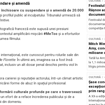
CULTURĂ
endare și amendă
Festivalul
Râşnov a
 de închisoare cu suspendare și o amendă de 20.000
documenta
și profilul public al inculpatului. Tribunalul urmează să
premieră
Festivalul d
nitive.
documentare
competiţie F
atografică franceză este supusă unei presiuni
textul amplificării mișcării
#MeToo
și a eforturilor
umea filmului.
CULTURĂ
Mitch Win
Amy, cond
milioane 
internațional, este cunoscut pentru rolurile sale din
litigiu pie
Tatăl lui A
e Florette
. În ultimii ani, imaginea sa a fost însă
la 1,1 milio
 inclusiv un alt dosar penal deschis pentru viol în
litigiu privin
CULTURĂ
carierei și reputației actorului, într-un climat artistic
Șase con
ricărei forme de abuz în spațiul profesional.
excepționa
prim rang
formării culturale profunde pe care o traversează
internați
A XX-a ediți
r-un efort de a reface încrederea publicului și de a
orchestra
Internaționa
ii din domeniu.
prestigiu
avea loc în 