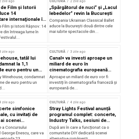
2 zile ago
CULTURĂ
2 zile ago
 de Film şi Istorii
„Spărgătorul de nuci” și „Lacul
duce 14
lebedelor” revin la București
re internaţionale în
Compania Ukrainian Classical Ballet
aduce la București două dintre cele
e Film şi Istorii Râşnov: 14
mai iubite spectacole din...
 din întreaga lume în
estivalul...
3 zile ago
CULTURĂ
3 zile ago
ehouse, tatăl lui
Canal+ va investi aproape un
amnat la 1,1
miliard de euro în
de euro pentru un
cinematografia europeană
rdut
până în 2032
my Winehouse, condamnat
Aproape un miliard de euro vor fi
ane de euro pentru un
investiți în cinematografia franceză și
d...
europeană de...
4 zile ago
CULTURĂ
4 zile ago
certe simfonice
Stray Lights Festival anunță
le, cu invitați de
programul complet: concerte,
 ai scenei
Industry Talks, sesiuni de
onale și ansambluri
audiție și noi opțiuni de
e a Concursului
După ani în care a funcționat ca o
le românești de
participare pentru public
l George Enescu, care va
comunitate DIY dedicată scenei
, în programul
perioada 23...
alternative românești,...