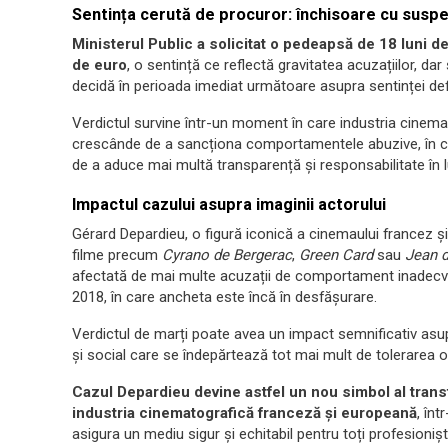
Sentința cerută de procuror: închisoare cu susp
Ministerul Public a solicitat o pedeapsă de 18 luni
de euro
, o sentință ce reflectă gravitatea acuzațiilor, dar 
decidă în perioada imediat următoare asupra sentinței defi
Verdictul survine într-un moment în care industria cinem
crescânde de a sancționa comportamentele abuzive, în con
de a aduce mai multă transparență și responsabilitate în l
Impactul cazului asupra imaginii actorului
Gérard Depardieu, o figură iconică a cinemaului francez și 
filme precum
Cyrano de Bergerac
,
Green Card
sau
Jean d
afectată de mai multe acuzații de comportament inadecvat,
2018, în care ancheta este încă în desfășurare.
Verdictul de marți poate avea un impact semnificativ asupra 
și social care se îndepărtează tot mai mult de tolerarea o
Cazul Depardieu devine astfel un nou simbol al trans
industria cinematografică franceză și europeană
, înt
asigura un mediu sigur și echitabil pentru toți profesionișt