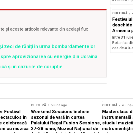
Concursu
CULTURĂ
Festivalu
deschide 
 și aceste articole relevante din același flux
Armenia pr
patrimoniu
Intre 31 iul
august, l
Botanica di
 și zeci de răniți în urma bombardamentelor
Bucuresti
cea de-a X-a
spre aprovizionarea cu energie din Ucraina
că și în cazurile de corupție
CULTURĂ
o lună ago
CULTURĂ
o lună
 Festival
Weekend Sessions încheie
Masterclass de
ectaculos în
sezonul de vară în curtea
instrumentală 
e celebrează
Palatului Regal Fusion Sessions,
studiul muzici
ani cu muzica
27-28 iunie, Muzeul Național de
instrumentiști