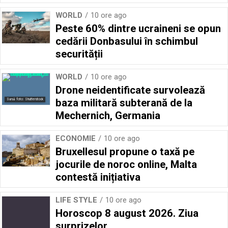
WORLD
10 ore ago
Peste 60% dintre ucraineni se opun
cedării Donbasului în schimbul
securității
WORLD
10 ore ago
Drone neidentificate survolează
baza militară subterană de la
Sursă foto: Shutterstock
Mechernich, Germania
ECONOMIE
10 ore ago
Bruxellesul propune o taxă pe
jocurile de noroc online, Malta
contestă inițiativa
LIFE STYLE
10 ore ago
Horoscop 8 august 2026. Ziua
surprizelor