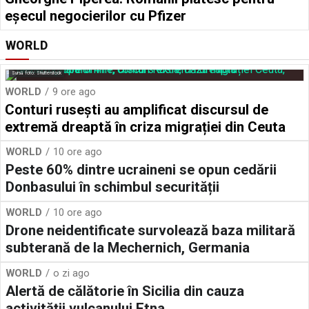
eșecul negocierilor cu Pfizer
WORLD
Sursă foto: Shutterstock
WORLD
9 ore ago
Conturi rusești au amplificat discursul de
extremă dreaptă în criza migrației din Ceuta
WORLD
10 ore ago
Peste 60% dintre ucraineni se opun cedării
Donbasului în schimbul securității
WORLD
10 ore ago
Drone neidentificate survolează baza militară
subterană de la Mechernich, Germania
WORLD
o zi ago
Alertă de călătorie în Sicilia din cauza
activității vulcanului Etna