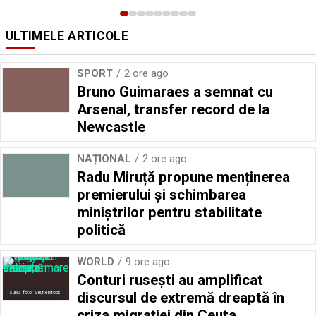
ULTIMELE ARTICOLE
SPORT
2 ore ago
Bruno Guimaraes a semnat cu
Arsenal, transfer record de la
Newcastle
NAȚIONAL
2 ore ago
Radu Miruță propune menținerea
premierului și schimbarea
miniștrilor pentru stabilitate
politică
WORLD
9 ore ago
Conturi rusești au amplificat
discursul de extremă dreaptă în
Sursă foto: Shutterstock
criza migrației din Ceuta