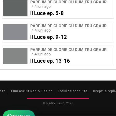
PARFUM DE GLORIE CU DUMITRU GRAUR
4 luni ago
Il Luce ep. 5-8
PARFUM DE GLORIE CU DUMITRU GRAUR
4 luni ago
Il Luce ep. 9-12
PARFUM DE GLORIE CU DUMITRU GRAUR
4 luni ago
Il Luce ep. 13-16
tate
Cum ascult Radio Clasic?
Codul de conduită
Drept la repli
© Radio Clasic, 2026