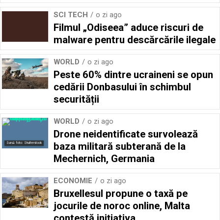
SCI TECH
o zi ago
Filmul „Odiseea” aduce riscuri de
malware pentru descărcările ilegale
WORLD
o zi ago
Peste 60% dintre ucraineni se opun
cedării Donbasului în schimbul
securității
WORLD
o zi ago
Drone neidentificate survolează
baza militară subterană de la
Sursă foto: Shutterstock
Mechernich, Germania
ECONOMIE
o zi ago
Bruxellesul propune o taxă pe
jocurile de noroc online, Malta
contestă inițiativa