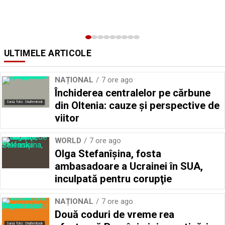
ULTIMELE ARTICOLE
NAȚIONAL
7 ore ago
Închiderea centralelor pe cărbune
din Oltenia: cauze și perspective de
Sursă foto: Shutterstock
viitor
WORLD
7 ore ago
Olga Stefanîşina, fosta
ambasadoare a Ucrainei în SUA,
inculpată pentru corupţie
NAȚIONAL
7 ore ago
Două coduri de vreme rea
Sursă foto: Shutterstock