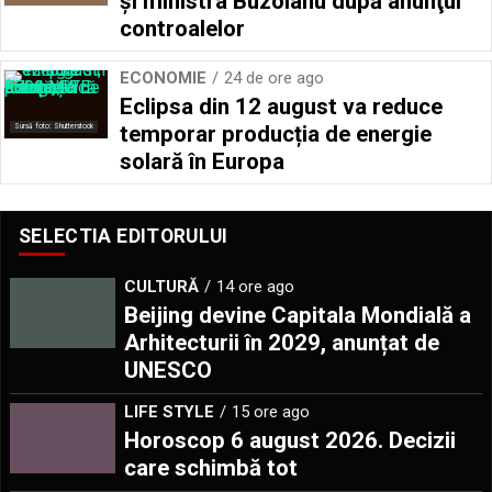
şi ministra Buzoianu după anunţul
controalelor
ECONOMIE
24 de ore ago
Eclipsa din 12 august va reduce
temporar producția de energie
Sursă foto: Shutterstock
solară în Europa
SELECTIA EDITORULUI
CULTURĂ
14 ore ago
Beijing devine Capitala Mondială a
Arhitecturii în 2029, anunțat de
UNESCO
LIFE STYLE
15 ore ago
Horoscop 6 august 2026. Decizii
care schimbă tot