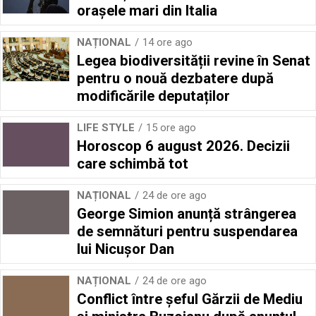
orașele mari din Italia
NAȚIONAL
14 ore ago
Legea biodiversității revine în Senat
pentru o nouă dezbatere după
modificările deputaților
LIFE STYLE
15 ore ago
Horoscop 6 august 2026. Decizii
care schimbă tot
NAȚIONAL
24 de ore ago
George Simion anunță strângerea
de semnături pentru suspendarea
lui Nicușor Dan
NAȚIONAL
24 de ore ago
Conflict între şeful Gărzii de Mediu