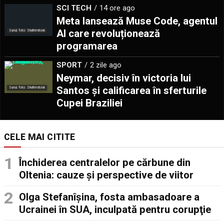
SCI TECH
14 ore ago
Meta lansează Muse Code, agentul
AI care revoluționează
Sursă foto: Shutterstock
programarea
SPORT
2 zile ago
Neymar, decisiv în victoria lui
Santos și calificarea în sferturile
Sursă foto: Shutterstock
Cupei Braziliei
CELE MAI CITITE
Închiderea centralelor pe cărbune din
Oltenia: cauze și perspective de viitor
Olga Stefanîşina, fosta ambasadoare a
Ucrainei în SUA, inculpată pentru corupţie