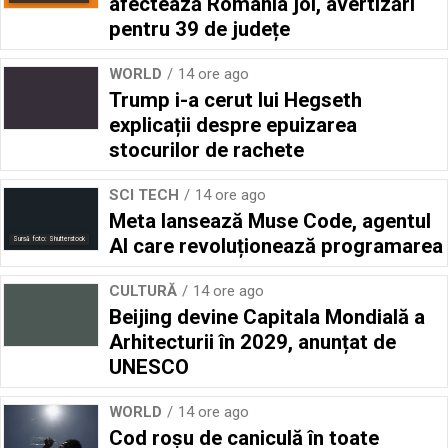
afectează România joi, avertizări
pentru 39 de județe
WORLD
14 ore ago
Trump i-a cerut lui Hegseth
explicații despre epuizarea
stocurilor de rachete
SCI TECH
14 ore ago
Meta lansează Muse Code, agentul
AI care revoluționează programarea
Sursă foto: Shutterstock
CULTURĂ
14 ore ago
Beijing devine Capitala Mondială a
Arhitecturii în 2029, anunțat de
UNESCO
WORLD
14 ore ago
Cod roșu de caniculă în toate