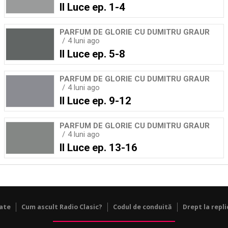
Il Luce ep. 1-4
PARFUM DE GLORIE CU DUMITRU GRAUR
4 luni ago
Il Luce ep. 5-8
PARFUM DE GLORIE CU DUMITRU GRAUR
4 luni ago
Il Luce ep. 9-12
PARFUM DE GLORIE CU DUMITRU GRAUR
4 luni ago
Il Luce ep. 13-16
tate
Cum ascult Radio Clasic?
Codul de conduită
Drept la repli