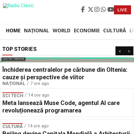
LIVE
HOME
NAȚIONAL
WORLD
ECONOMIE
CULTURĂ
L
TOP STORIES
‹
›
Sursă foto: Shutterstock
Închiderea centralelor pe cărbune din Oltenia:
cauze și perspective de viitor
NAȚIONAL
7 ore ago
14 ore ago
SCI TECH
Meta lansează Muse Code, agentul AI care
revoluționează programarea
14 ore ago
CULTURĂ
Beijing devine Capitala Mondială a Arhitecturii