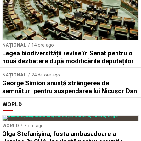
NAȚIONAL
14 ore ago
Legea biodiversității revine în Senat pentru o
nouă dezbatere după modificările deputaților
NAȚIONAL
24 de ore ago
George Simion anunță strângerea de
semnături pentru suspendarea lui Nicușor Dan
WORLD
WORLD
7 ore ago
Olga Stefanîşina, fosta ambasadoare a