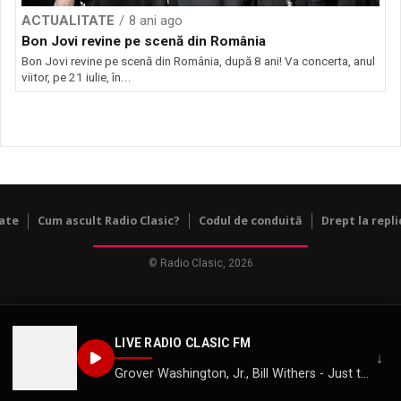
ACTUALITATE
8 ani ago
Bon Jovi revine pe scenă din România
Bon Jovi revine pe scenă din România, după 8 ani! Va concerta, anul
viitor, pe 21 iulie, în...
tate
Cum ascult Radio Clasic?
Codul de conduită
Drept la repli
© Radio Clasic, 2026
LIVE RADIO CLASIC FM
↓
Grover Washington, Jr., Bill Withers - Just the Two of Us