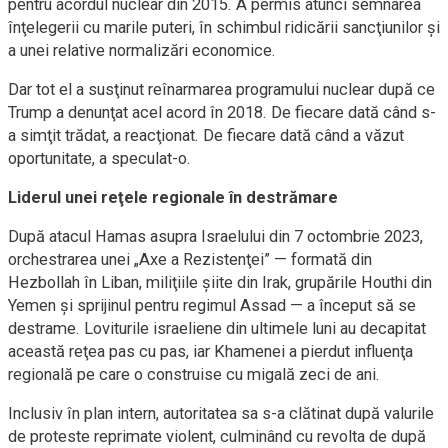
pentru acordul nuclear din 2015. A permis atunci semnarea
înţelegerii cu marile puteri, în schimbul ridicării sancţiunilor şi
a unei relative normalizări economice.
Dar tot el a susţinut reînarmarea programului nuclear după ce
Trump a denunţat acel acord în 2018. De fiecare dată când s-
a simţit trădat, a reacţionat. De fiecare dată când a văzut
oportunitate, a speculat-o.
Liderul unei reţele regionale în destrămare
După atacul Hamas asupra Israelului din 7 octombrie 2023,
orchestrarea unei „Axe a Rezistenţei” — formată din
Hezbollah în Liban, miliţiile şiite din Irak, grupările Houthi din
Yemen şi sprijinul pentru regimul Assad — a început să se
destrame. Loviturile israeliene din ultimele luni au decapitat
această reţea pas cu pas, iar Khamenei a pierdut influenţa
regională pe care o construise cu migală zeci de ani.
Inclusiv în plan intern, autoritatea sa s-a clătinat după valurile
de proteste reprimate violent, culminând cu revolta de după