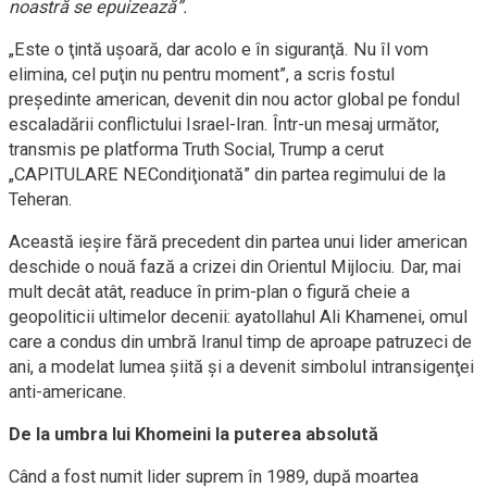
noastră se epuizează”.
„Este o ţintă uşoară, dar acolo e în siguranţă. Nu îl vom
elimina, cel puţin nu pentru moment”, a scris fostul
preşedinte american, devenit din nou actor global pe fondul
escaladării conflictului Israel-Iran. Într-un mesaj următor,
transmis pe platforma Truth Social, Trump a cerut
„CAPITULARE NECondiţionată” din partea regimului de la
Teheran.
Această ieşire fără precedent din partea unui lider american
deschide o nouă fază a crizei din Orientul Mijlociu. Dar, mai
mult decât atât, readuce în prim-plan o figură cheie a
geopoliticii ultimelor decenii: ayatollahul Ali Khamenei, omul
care a condus din umbră Iranul timp de aproape patruzeci de
ani, a modelat lumea şiită şi a devenit simbolul intransigenţei
anti-americane.
De la umbra lui Khomeini la puterea absolută
Când a fost numit lider suprem în 1989, după moartea