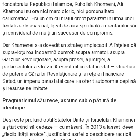
fondatorului Republicii Islamice, Ruhollah Khomeini, Ali
Khamenei nu era nici mare cleric, nici personalitate
carismatică. Era un om cu braţul drept paralizat în urma unei
tentative de asasinat, lipsit de aura spirituală a mentorului său
şi considerat de mulţi un succesor de compromis.
Dar Khamenei s-a dovedit un strateg implacabil. A înţeles că
supravieţuirea înseamnă control: asupra armatei, asupra
Gărzilor Revoluţionare, asupra presei, a justiţiei, a
parlamentului, a străzii. A construit un stat în stat — structura
de putere a Gărzilor Revoluţionare şi a reţelei financiare
Setad, un imperiu parastatal care i-a oferit autonomie deplină
şi resurse nelimitate.
Pragmatismul său rece, ascuns sub o pătură de
ideologie
Deşi este profund ostil Statelor Unite şi Israelului, Khamenei
a ştiut când să cedeze — cu măsură. În 2013 a lansat ideea
„flexibilităţii eroice”, justificând astfel o deschidere tactică