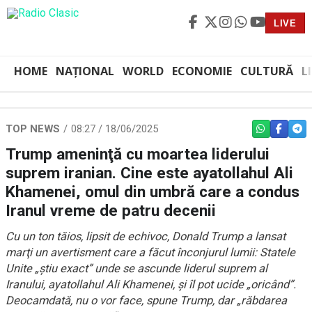
LIVE
HOME
NAȚIONAL
WORLD
ECONOMIE
CULTURĂ
L
TOP NEWS
08:27 / 18/06/2025
WHATSAPP
FACEBO
TEL
Trump ameninţă cu moartea liderului
suprem iranian. Cine este ayatollahul Ali
Khamenei, omul din umbră care a condus
Iranul vreme de patru decenii
Cu un ton tăios, lipsit de echivoc, Donald Trump a lansat
marţi un avertisment care a făcut înconjurul lumii: Statele
Unite „ştiu exact” unde se ascunde liderul suprem al
Iranului, ayatollahul Ali Khamenei, şi îl pot ucide „oricând”.
Deocamdată, nu o vor face, spune Trump, dar „răbdarea