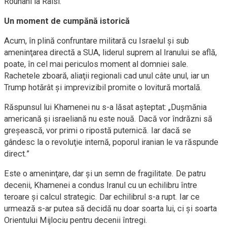
Rouhani la Raisi.
Un moment de cumpănă istorică
Acum, în plină confruntare militară cu Israelul şi sub
ameninţarea directă a SUA, liderul suprem al Iranului se află,
poate, în cel mai periculos moment al domniei sale.
Rachetele zboară, aliaţii regionali cad unul câte unul, iar un
Trump hotărât şi imprevizibil promite o lovitură mortală.
Răspunsul lui Khamenei nu s-a lăsat aşteptat: „Duşmănia
americană şi israeliană nu este nouă. Dacă vor îndrăzni să
greşească, vor primi o ripostă puternică. Iar dacă se
gândesc la o revoluţie internă, poporul iranian le va răspunde
direct.”
Este o ameninţare, dar şi un semn de fragilitate. De patru
decenii, Khamenei a condus Iranul cu un echilibru între
teroare şi calcul strategic. Dar echilibrul s-a rupt. Iar ce
urmează s-ar putea să decidă nu doar soarta lui, ci şi soarta
Orientului Mijlociu pentru decenii întregi.