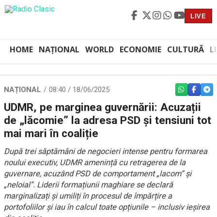
LIVE
HOME
NAȚIONAL
WORLD
ECONOMIE
CULTURĂ
L
NAȚIONAL
08:40 / 18/06/2025
WHATSAPP
FACEBO
TEL
UDMR, pe marginea guvernării: Acuzații
de „lăcomie” la adresa PSD și tensiuni tot
mai mari în coaliție
După trei săptămâni de negocieri intense pentru formarea
noului executiv, UDMR amenință cu retragerea de la
guvernare, acuzând PSD de comportament „lacom” și
„neloial”. Liderii formațiunii maghiare se declară
marginalizați și umiliți în procesul de împărțire a
portofoliilor și iau în calcul toate opțiunile – inclusiv ieșirea