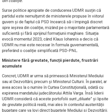
din coaliție.
Surse politice apropiate de conducerea UDMR susțin că
partidul este nemulțumit de ministerele propuse în viitorul
guvern și de faptul că PSD încearcă să-i împingă discret
spre ieșirea din coaliție, mizând pe o majoritate parlamentară
suficientă și fără sprijinul formațiunii maghiare. Situația
evocă momentul 2023, când Klaus Iohannis a decis că
UDMR nu mai este necesar în formula guvernamentală,
preferând o coaliție simplificată PSD-PNL.
Ministere fără greutate, funcții pierdute, frustrări
acumulate
Concret, UDMR ar urma să primească Ministerul Mediului
sau al Dezvoltării, precum și Ministerul Culturii. În paralel, ar
avea acces la o numire în Curtea Constituțională, odată cu
expirarea mandatului judecătorului Attila Varga. Însă liderii
UDMR consideră că aceste portofolii sunt „diluate” și lipsite
de greutate politică reală, mai ales în contextul austerității
bugetare care va lovi direct bugetele Mediului și Dezvoltării.