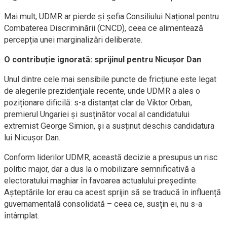
Mai mult, UDMR ar pierde și șefia Consiliului Național pentru
Combaterea Discriminării (CNCD), ceea ce alimentează
percepția unei marginalizări deliberate.
O contribuție ignorată: sprijinul pentru Nicușor Dan
Unul dintre cele mai sensibile puncte de fricțiune este legat
de alegerile prezidențiale recente, unde UDMR a ales o
poziționare dificilă: s-a distanțat clar de Viktor Orban,
premierul Ungariei și susținător vocal al candidatului
extremist George Simion, și a susținut deschis candidatura
lui Nicușor Dan.
Conform liderilor UDMR, această decizie a presupus un risc
politic major, dar a dus la o mobilizare semnificativă a
electoratului maghiar în favoarea actualului președinte.
Așteptările lor erau ca acest sprijin să se traducă în influență
guvernamentală consolidată – ceea ce, susțin ei, nu s-a
întâmplat.