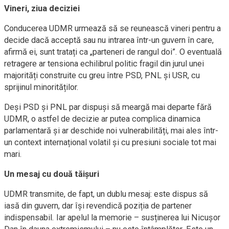
Vineri, ziua deciziei
Conducerea UDMR urmează să se reunească vineri pentru a
decide dacă acceptă sau nu intrarea într-un guvern în care,
afirmă ei, sunt tratați ca „parteneri de rangul doi”. O eventuală
retragere ar tensiona echilibrul politic fragil din jurul unei
majorități construite cu greu între PSD, PNL și USR, cu
sprijinul minorităților.
Deși PSD și PNL par dispuși să meargă mai departe fără
UDMR, o astfel de decizie ar putea complica dinamica
parlamentară și ar deschide noi vulnerabilități, mai ales într-
un context internațional volatil și cu presiuni sociale tot mai
mari.
Un mesaj cu două tăișuri
UDMR transmite, de fapt, un dublu mesaj: este dispus să
iasă din guvern, dar își revendică poziția de partener
indispensabil. Iar apelul la memorie – susținerea lui Nicușor