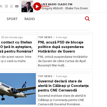
LIVE RADIO CLASIC FM
Gregory Abbott - Shake You Down
SPORT
RADIO
50 de minute ago
TOP NEWS
3 ore ago
 contact cu Stelian
PNL acuză PSD de blocaje
O țară în așteptare,
politice după suspendarea
ză pentru România?
Hotărârilor de Guvern
e din acest sezon: între
PNL critică suspendarea Hotărârilor
c și o vară cu multe
de Guvern de către Curtea de Apel
București Mai mulți...
TOP NEWS
3 ore ago
Guvernul declară stare de
alertă în Călărași și Constanța
pentru CNE Cernavodă
Guvernul instituie stare de alertă în
Călărași și Constanța pentru CNE
Cernavodă Guvernul României...