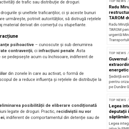
TOP NEWS
ivități de trafic sau distribuție de droguri.
Radu Miru
restructu
rogurile și uneltele traficanților, ci și aceste bunuri
TAROM du
re urmărește, potrivit autorităților, să distrugă rețelele
Radu Miruț
ntaj material derivat din comerțul cu stupefiante.
TAROM pentr
urgentă Mini
fracțiune
Transportulu
tanțe psihoactive
– cunoscute și sub denumirea
ate contravenții
, ci
infracțiuni penale
. Asta
TOP NEWS
e se pedepsește acum cu închisoare, indiferent de
Guvernul 
extraordi
energetică
ilor
din zonele în care au activat, o formă de
Dunăre
Ședință ext
scopul de a reduce influența și rețelele de distribuție la
pentru criza
pe Dunăre G
TOP NEWS
eliminarea posibilității de eliberare condiționată
Legea inte
deputații 
iuni legate de droguri. Practic,
recidiviștii nu vor
săptămân
sei
, indiferent de comportamentul din detenție sau de
Legea integr
jalon în PNR