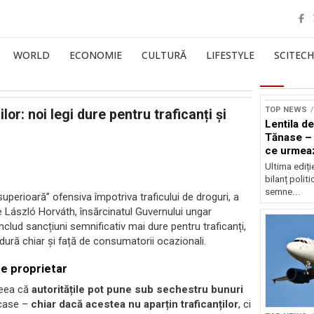
WORLD
ECONOMIE
CULTURĂ
LIFESTYLE
SCITECH
TOP NEWS
or: noi legi dure pentru traficanți și
Lentila de
Tănase – 
ce urmea
Ultima ediți
bilanț politi
semne...
superioară” ofensiva împotriva traficului de droguri, a
de László Horváth, însărcinatul Guvernului ungar
nclud sancțiuni semnificativ mai dure pentru traficanți,
i dură chiar și față de consumatorii ocazionali.
 de proprietar
aceea că
autoritățile pot pune sub sechestru bunuri
case –
chiar dacă acestea nu aparțin traficanților
, ci