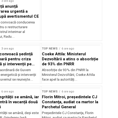
3 ore ago
ță anunță
rarea urgentă a
pă avertismentul CE
ă convoacă conducerea
u o restructurare
strul interimar al
i, Radu...
3 ore ago
TOP NEWS
6 ore ago
convoacă ședință
Cseke Attila: Ministerul
nară pentru criza
Dezvoltării a atins o absorbție
 și intervenții pe
de 93% din PNRR
raordinară de Guvern
Absorbție de 93% din PNRR la
 energetică și intervenții
Ministerul Dezvoltării, Cseke Attila
uvernul se reunește...
face apel la autorități...
6 ore ago
TOP NEWS
6 ore ago
grității se amână, iar
Florin Mitroi, preşedintele CJ
intră în vacanță două
Constanţa, audiat ca martor la
i
Parchetul General
ității se amână, deși este
Preşedintele CJ Constanţa, Florin
R; Grindeanu lasă
Mitroi, audiat ca martor la Parchetul