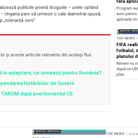
fără aplic
lizează politicile privind drogurile – unele optând
Program eu
r – Ungaria pare să urmeze o cale diametral opusă,
euro pentru 
aplicanți U
p „toleranță zero”.
Sursă foto: Shutte
TOP NEWS
FIFA reaf
fotbalul,
 și aceste articole relevante din același flux
planului d
Nimeni nu vi
după ce UEF
ră în așteptare, ce urmează pentru România?
plan...
spendarea Hotărârilor de Guvern
 a TAROM după avertismentul CE
Sursă foto: Shutterstock
TOP NEWS
o zi 