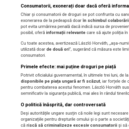
Consumatorii, exonerați doar dacă oferă informați
Chiar și consumatorii de droguri se pot confrunta cu sancț
exonerarea de la pedeapsă doar
în schimbul colaborării
pot evita urmărirea penală dacă indică sursa de provenie
posibil, oferă
informații relevante
care să ajute poliția în
Cu toate acestea, avertizează László Horváth, „așa-numit
utilizată doar
de două ori
”, sugerând că măsura este limi
consumatori.
Primele efecte: mai puține droguri pe piață
Potrivit oficialului guvernamental, în ultimele trei luni, de la
disponibile pe piața ungară ar fi scăzut
, iar forțele d
pentru combaterea acestui fenomen. László Horváth susți
semnificativ la siguranța publică, mai ales în rândul tinerilo
O politică înăsprită, dar controversată
Deși autoritățile ungare susțin că noile legi sunt necesare
organizațiile pentru drepturile omului și o parte a societății
că
riscă să criminalizeze excesiv consumatorii
și să 