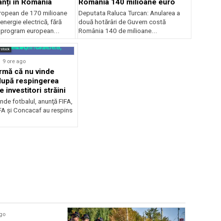
anți în România
România 140 milioane euro
ropean de 170 milioane
Deputata Raluca Turcan: Anularea a
energie electrică, fără
două hotărâri de Guvern costă
n program european...
România 140 de milioane...
rstock
9 ore ago
irmă că nu vinde
 după respingerea
e investitori străini
nde fotbalul, anunţă FIFA,
A şi Concacaf au respins
Sursă foto: Shutte
ago
TOP NEWS