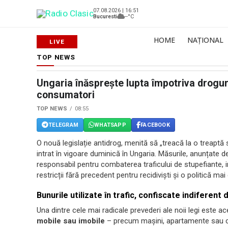
07.08.2026 | 16:51
Bucuresti
--°C
HOME
NAȚIONAL
TOP NEWS
Ungaria înăsprește lupta împotriva droguril
consumatori
TOP NEWS
08:55
TELEGRAM
WHATSAPP
FACEBOOK
O nouă legislație antidrog, menită să „treacă la o treaptă 
intrat în vigoare duminică în Ungaria. Măsurile, anunțate 
responsabil pentru combaterea traficului de stupefiante, i
restricții fără precedent pentru recidiviști și o politică ma
Bunurile utilizate în trafic, confiscate indiferent
Una dintre cele mai radicale prevederi ale noii legi este 
mobile sau imobile
– precum mașini, apartamente sau 