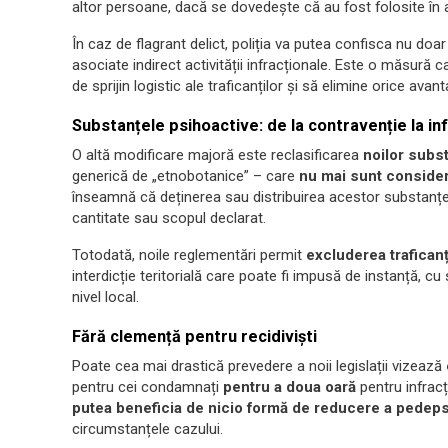
altor persoane, dacă se dovedește că au fost folosite în act
În caz de flagrant delict, poliția va putea confisca nu doar d
asociate indirect activității infracționale. Este o măsură ca
de sprijin logistic ale traficanților și să elimine orice ava
Substanțele psihoactive: de la contravenție la in
O altă modificare majoră este reclasificarea
noilor subs
generică de „etnobotanice” – care
nu mai sunt consider
înseamnă că deținerea sau distribuirea acestor substanț
cantitate sau scopul declarat.
Totodată, noile reglementări permit
excluderea traficanț
interdicție teritorială care poate fi impusă de instanță, cu 
nivel local.
Fără clemență pentru recidiviști
Poate cea mai drastică prevedere a noii legislații vizează
pentru cei condamnați
pentru a doua oară
pentru infracț
putea beneficia de nicio formă de reducere a pedep
circumstanțele cazului.