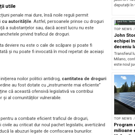
deputații în
i utile
iuni penale mai dure, însă noile reguli permit
 cu autoritățile
. Astfel, persoanele prinse cu droguri
Sursă foto: Shutte
nță a substanțelor sau, dacă acest lucru nu este
TOP NEWS
 anchetele privind traficul de droguri.
John Ston
echipei I
a deviere nu este o cale de scăpare și poate fi
deceniu l
tată și nu poate fi invocată în mod repetat de aceiași
Transferul l
Milano, con
este noul ju
 inițierea noilor politici antidrog,
cantitatea de droguri
e ordine au fost dotate cu „instrumente mai eficiente”
ne că această ofensivă legislativă va contribui
r și al comunităților vulnerabile.
 pentru a combate eficient traficul de droguri,
TOP NEWS
Program 
 civile au criticat dur noul pachet legislativ, avertizând
milioane 
ducă la abuzuri legate de confiscarea bunurilor.