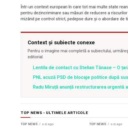
Într-un context european în care tot mai multe state reana
pentru dezincriminare sau măsuri de reducere a riscurilo
mizând pe control strict, pedepse dure și o abordare de ti
Context și subiecte conexe
Pentru o imagine mai completă a subiectului, urmărește
editorial.
Lentila de contact cu Stelian Tănase – O ța
PNL acuză PSD de blocaje politice după su
Radu Miruță anunță restructurarea urgentă
TOP NEWS - ULTIMELE ARTICOLE
TOP NEWS
o zi ago
TOP NEWS
o zi ago