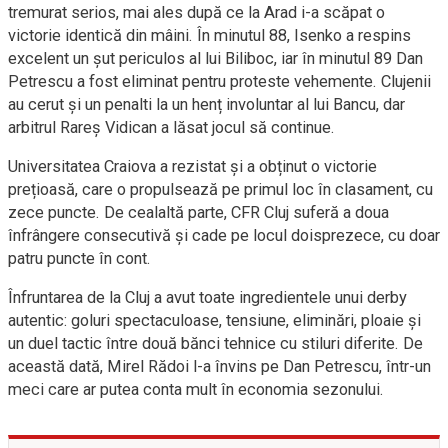
tremurat serios, mai ales după ce la Arad i-a scăpat o
victorie identică din mâini. În minutul 88, Isenko a respins
excelent un șut periculos al lui Biliboc, iar în minutul 89 Dan
Petrescu a fost eliminat pentru proteste vehemente. Clujenii
au cerut și un penalti la un henț involuntar al lui Bancu, dar
arbitrul Rareș Vidican a lăsat jocul să continue.
Universitatea Craiova a rezistat și a obținut o victorie
prețioasă, care o propulsează pe primul loc în clasament, cu
zece puncte. De cealaltă parte, CFR Cluj suferă a doua
înfrângere consecutivă și cade pe locul doisprezece, cu doar
patru puncte în cont.
Înfruntarea de la Cluj a avut toate ingredientele unui derby
autentic: goluri spectaculoase, tensiune, eliminări, ploaie și
un duel tactic între două bănci tehnice cu stiluri diferite. De
această dată, Mirel Rădoi l-a învins pe Dan Petrescu, într-un
meci care ar putea conta mult în economia sezonului.