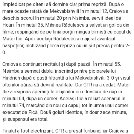
împiedicat pe olteni să domine clar prima repriză. După o
mare ocazie ratată de Mekvabishvili în minutul 12, Craiova a
deschis scorul în minutul 20 prin Nsimba, servit ideal de
Houri. În minutul 35, Mihnea Rădulescu a salvat un gol ca din
filme, respingând de pe linia porții mingea trimisă cu capul de
Matei Ilie. Apoi, același Rădulescu a majorat avantajul
oaspeților, închizând prima repriză cu un șut precis pentru 2-
0.
Craiova a continuat recitalul și după pauză. În minutul 55,
Nsimba a semnat dubla, înscriind printre picioarele lui
Hindrich după o pasă filtrantă a lui Mekvabishvili. 3-0 și visul
oltenilor părea să devină realitate. Dar CFR nu a cedat. Matei
Ilie a reaprins speranțele clujenilor cu o lovitură de cap în
minutul 64, după un corner. Același Ilie a reluat scenariul în
minutul 74, marcând din nou cu capul, tot în urma unui corner
executat de Fică. Două goluri identice, în doar zece minute,
și suspansul era total.
Finalul a fost electrizant. CFR a presat furibund, iar Craiova a