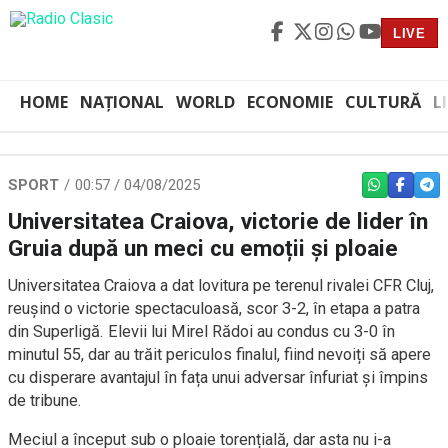
LIVE
HOME
NAȚIONAL
WORLD
ECONOMIE
CULTURĂ
L
SPORT
00:57 / 04/08/2025
WHATSAPP
FACEBO
TEL
Universitatea Craiova, victorie de lider în
Gruia după un meci cu emoții și ploaie
Universitatea Craiova a dat lovitura pe terenul rivalei CFR Cluj,
reușind o victorie spectaculoasă, scor 3-2, în etapa a patra
din Superligă. Elevii lui Mirel Rădoi au condus cu 3-0 în
minutul 55, dar au trăit periculos finalul, fiind nevoiți să apere
cu disperare avantajul în fața unui adversar înfuriat și împins
de tribune.
Meciul a început sub o ploaie torențială, dar asta nu i-a