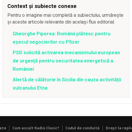
Context și subiecte conexe
Pentru o imagine mai completă a subiectului, urmărește
și aceste articole relevante din același flux editorial.
Gheorghe Piperea: Românii plătesc pentru
eșecul negocierilor cu Pfizer
PSD solicită activarea mecanismului european
de urgență pentru securitatea energetică a
României
Alertă de călătorie în Sicilia din cauza activității
vulcanului Etna
tate
Cum ascult Radio Clasic?
Codul de conduită
Drept la repli