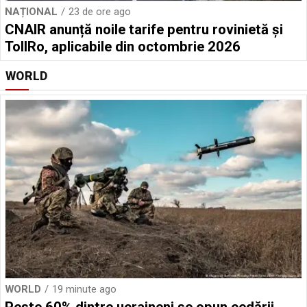
NAȚIONAL
23 de ore ago
CNAIR anunță noile tarife pentru rovinietă și
TollRo, aplicabile din octombrie 2026
WORLD
WORLD
19 minute ago
Peste 60% dintre ucraineni se opun cedării