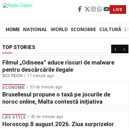
LIVE
HOME
NAȚIONAL
WORLD
ECONOMIE
CULTURĂ
L
TOP STORIES
‹
›
Filmul „Odiseea” aduce riscuri de malware
pentru descărcările ilegale
SCI TECH
17 minute ago
35 de minute ago
ECONOMIE
Bruxellesul propune o taxă pe jocurile de
noroc online, Malta contestă inițiativa
40 de minute ago
LIFE STYLE
Horoscop 8 august 2026. Ziua surprizelor