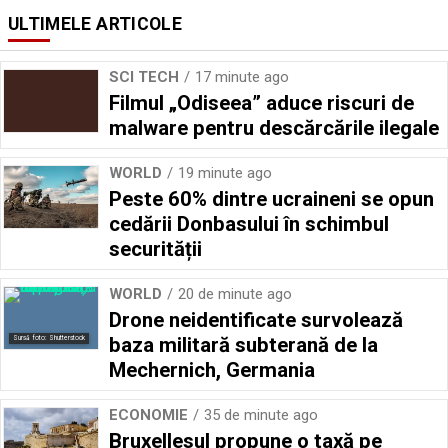
ULTIMELE ARTICOLE
SCI TECH
17 minute ago
Filmul „Odiseea” aduce riscuri de
malware pentru descărcările ilegale
WORLD
19 minute ago
Peste 60% dintre ucraineni se opun
cedării Donbasului în schimbul
securității
WORLD
20 de minute ago
Drone neidentificate survolează
baza militară subterană de la
Sursă foto: Shutterstock
Mechernich, Germania
ECONOMIE
35 de minute ago
Bruxellesul propune o taxă pe