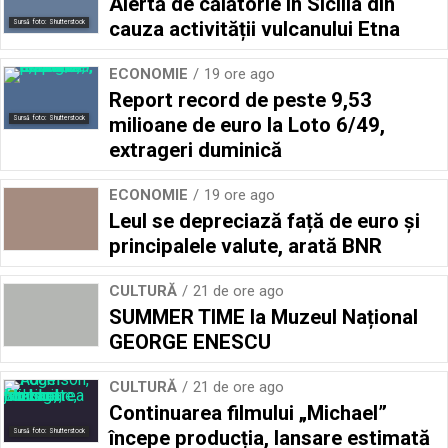
Alertă de călătorie în Sicilia din
cauza activității vulcanului Etna
Sursă foto: Shutterstock
ECONOMIE
19 ore ago
Report record de peste 9,53
milioane de euro la Loto 6/49,
Sursă foto: Shutterstock
extrageri duminică
ECONOMIE
19 ore ago
Leul se depreciază față de euro și
principalele valute, arată BNR
CULTURĂ
21 de ore ago
SUMMER TIME la Muzeul Național
GEORGE ENESCU
CULTURĂ
21 de ore ago
Continuarea filmului „Michael”
începe producția, lansare estimată
Sursă foto: Shutterstock