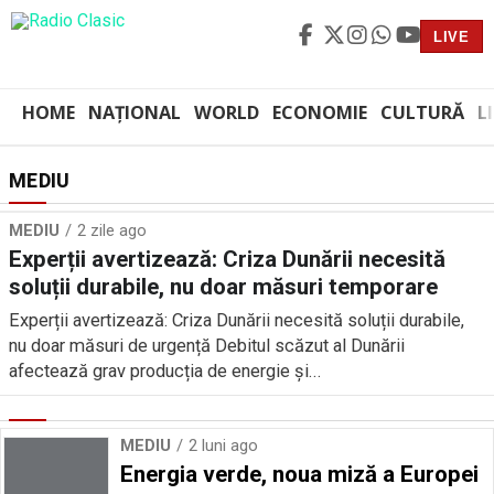
LIVE
HOME
NAȚIONAL
WORLD
ECONOMIE
CULTURĂ
L
MEDIU
MEDIU
2 zile ago
Experții avertizează: Criza Dunării necesită
soluții durabile, nu doar măsuri temporare
Experții avertizează: Criza Dunării necesită soluții durabile,
nu doar măsuri de urgență Debitul scăzut al Dunării
afectează grav producția de energie și...
MEDIU
2 luni ago
Energia verde, noua miză a Europei