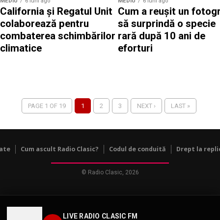
MEDIU
6 luni ago
MEDIU
6 luni ago
California și Regatul Unit
Cum a reușit un fotog
colaborează pentru
să surprindă o specie
combaterea schimbărilor
rară după 10 ani de
climatice
eforturi
PAGE 1 OF 19
1
2
3
NEXT ›
LAST »
tate
Cum ascult Radio Clasic?
Codul de conduită
Drept la repli
© Radio Clasic, 2026
LIVE RADIO CLASIC FM