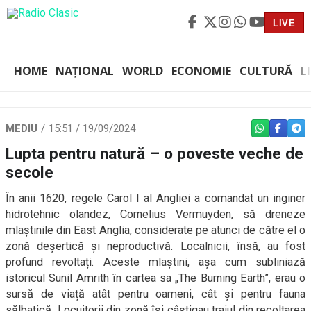
LIVE
HOME
NAȚIONAL
WORLD
ECONOMIE
CULTURĂ
L
MEDIU
15:51 / 19/09/2024
WHATSAPP
FACEBO
TEL
Lupta pentru natură – o poveste veche de
secole
În anii 1620, regele Carol I al Angliei a comandat un inginer
hidrotehnic olandez, Cornelius Vermuyden, să dreneze
mlaștinile din East Anglia, considerate pe atunci de către el o
zonă deșertică și neproductivă. Localnicii, însă, au fost
profund revoltați. Aceste mlaștini, așa cum subliniază
istoricul Sunil Amrith în cartea sa „The Burning Earth”, erau o
sursă de viață atât pentru oameni, cât și pentru fauna
sălbatică. Locuitorii din zonă își câștigau traiul din recoltarea