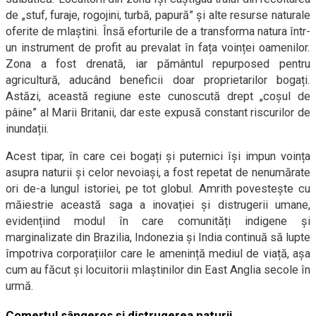
de „stuf, furaje, rogojini, turbă, papură” și alte resurse naturale
oferite de mlaștini. Însă eforturile de a transforma natura într-
un instrument de profit au prevalat în fața voinței oamenilor.
Zona a fost drenată, iar pământul repurposed pentru
agricultură, aducând beneficii doar proprietarilor bogați.
Astăzi, această regiune este cunoscută drept „coșul de
pâine” al Marii Britanii, dar este expusă constant riscurilor de
inundații.
Acest tipar, în care cei bogați și puternici își impun voința
asupra naturii și celor nevoiași, a fost repetat de nenumărate
ori de-a lungul istoriei, pe tot globul. Amrith povestește cu
măiestrie această saga a inovației și distrugerii umane,
evidențiind modul în care comunități indigene și
marginalizate din Brazilia, Indonezia și India continuă să lupte
împotriva corporațiilor care le amenință mediul de viață, așa
cum au făcut și locuitorii mlaștinilor din East Anglia secole în
urmă.
Comerțul sângeros și distrugerea naturii