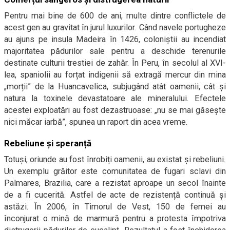
Pentru mai bine de 600 de ani, multe dintre conflictele de
acest gen au gravitat în jurul luxurilor. Când navele portugheze
au ajuns pe insula Madeira în 1426, coloniștii au incendiat
majoritatea pădurilor sale pentru a deschide terenurile
destinate culturii trestiei de zahăr. În Peru, în secolul al XVI-
lea, spaniolii au forțat indigenii să extragă mercur din mina
„morții” de la Huancavelica, subjugând atât oamenii, cât și
natura la toxinele devastatoare ale mineralului. Efectele
acestei exploatări au fost dezastruoase: „nu se mai găsește
nici măcar iarbă”, spunea un raport din acea vreme.
Rebeliune și speranță
Totuși, oriunde au fost înrobiți oamenii, au existat și rebeliuni.
Un exemplu grăitor este comunitatea de fugari sclavi din
Palmares, Brazilia, care a rezistat aproape un secol înainte
de a fi cucerită. Astfel de acte de rezistență continuă și
astăzi. În 2006, în Timorul de Vest, 150 de femei au
înconjurat o mină de marmură pentru a protesta împotriva