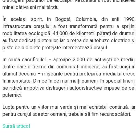
distrugerii pădurilor de eucalipt. Rezultatul a fost închiderea
minei câțiva ani mai târziu.
În același spirit, în Bogotá, Columbia, din anii 1990,
infrastructura orașului a fost transformată pentru a sprijini
mobilitatea ecologică. 44.000 de kilometri pătrați de drumuri
au fost dedicați pietonilor, iar o rețea de autobuze electrice și
piste de biciclete protejate intersectează orașul.
În ciuda sacrificiilor – aproape 2.000 de activiști de mediu,
dintre care o treime din comunități indigene, au fost uciși în
ultimul deceniu – mișcările pentru protejarea mediului cresc
în intensitate. Din ce în ce mai mulți oameni, în special tinerii,
se ridică împotriva distrugerii autodistructive impuse de cei
puternici.
Lupta pentru un viitor mai verde și mai echitabil continuă, iar
pentru curajul acestor oameni, trebuie să fim recunoscători.
Sursă articol