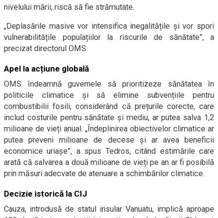
nivelului mării, riscă să fie strămutate.
„Deplasările masive vor intensifica inegalitățile și vor spori
vulnerabilitățile populațiilor la riscurile de sănătate”, a
precizat directorul OMS.
Apel la acțiune globală
OMS îndeamnă guvernele să prioritizeze sănătatea în
politicile climatice și să elimine subvențiile pentru
combustibilii fosili, considerând că prețurile corecte, care
includ costurile pentru sănătate și mediu, ar putea salva 1,2
milioane de vieți anual. „Îndeplinirea obiectivelor climatice ar
putea preveni milioane de decese și ar avea beneficii
economice uriașe”, a spus Tedros, citând estimările care
arată că salvarea a două milioane de vieți pe an ar fi posibilă
prin măsuri adecvate de atenuare a schimbărilor climatice.
Decizie istorică la CIJ
Cauza, introdusă de statul insular Vanuatu, implică aproape