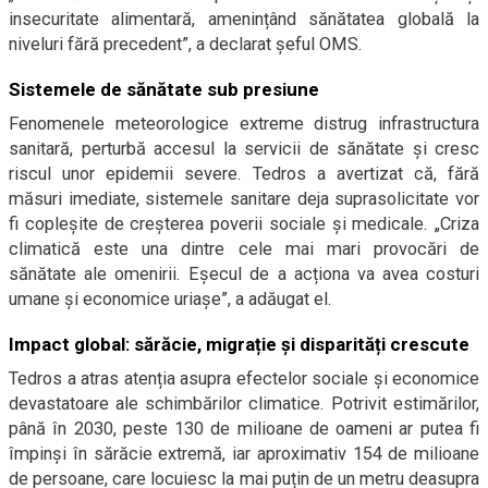
insecuritate alimentară, amenințând sănătatea globală la
niveluri fără precedent”, a declarat șeful OMS.
Sistemele de sănătate sub presiune
Fenomenele meteorologice extreme distrug infrastructura
sanitară, perturbă accesul la servicii de sănătate și cresc
riscul unor epidemii severe. Tedros a avertizat că, fără
măsuri imediate, sistemele sanitare deja suprasolicitate vor
fi copleșite de creșterea poverii sociale și medicale. „Criza
climatică este una dintre cele mai mari provocări de
sănătate ale omenirii. Eșecul de a acționa va avea costuri
umane și economice uriașe”, a adăugat el.
Impact global: sărăcie, migrație și disparități crescute
Tedros a atras atenția asupra efectelor sociale și economice
devastatoare ale schimbărilor climatice. Potrivit estimărilor,
până în 2030, peste 130 de milioane de oameni ar putea fi
împinși în sărăcie extremă, iar aproximativ 154 de milioane
de persoane, care locuiesc la mai puțin de un metru deasupra