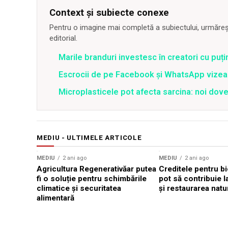
Context și subiecte conexe
Pentru o imagine mai completă a subiectului, urmărește
editorial.
Marile branduri investesc în creatori cu puți
Escrocii de pe Facebook și WhatsApp vizea
Microplasticele pot afecta sarcina: noi dove
MEDIU - ULTIMELE ARTICOLE
MEDIU
2 ani ago
MEDIU
2 ani ago
Agricultura Regenerativăar putea
Creditele pentru bi
fi o soluție pentru schimbările
pot să contribuie 
climatice și securitatea
și restaurarea natur
alimentară