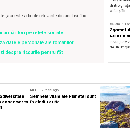
Până în anu
dintre gheța
chiar și în...
 și aceste articole relevante din același flux
MEDIU
1 a
Zgomotul: 
ni urmăritori pe rețele sociale
care ne a
În viața de z
ză datele personale ale românilor
de un ucigaș 
zi despre riscurile pentru făt
MEDIU
2 ani ago
odiversitate
Semnele vitale ale Planetei sunt
la conservarea
în stadiu critic
ii