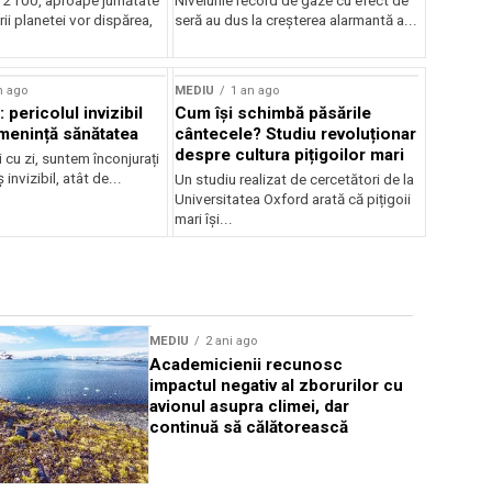
l 2100, aproape jumătate
Nivelurile record de gaze cu efect de
rii planetei vor dispărea,
seră au dus la creșterea alarmantă a...
n ago
MEDIU
1 an ago
pericolul invizibil
Cum își schimbă păsările
menință sănătatea
cântecele? Studiu revoluționar
despre cultura pițigoilor mari
i cu zi, suntem înconjurați
invizibil, atât de...
Un studiu realizat de cercetători de la
Universitatea Oxford arată că pițigoii
mari își...
MEDIU
2 ani ago
MEDIU
2 an
Academicienii recunosc
Porumbeii 
impactul negativ al zborurilor cu
poluării c
avionul asupra climei, dar
continuă să călătorească