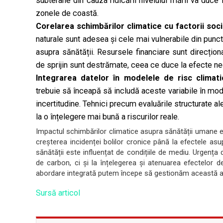
subterane din cauza ridicării nivelului mării va duce 
zonele de coastă.
Corelarea schimbărilor climatice cu factorii so
naturale sunt adesea și cele mai vulnerabile din pu
asupra sănătății. Resursele financiare sunt direcțion
de sprijin sunt destrămate, ceea ce duce la efecte ne
Integrarea datelor în modelele de risc climati
trebuie să înceapă să includă aceste variabile în mode
incertitudine. Tehnici precum evaluările structurate ale
la o înțelegere mai bună a riscurilor reale.
Impactul schimbărilor climatice asupra sănătății umane 
creșterea incidenței bolilor cronice până la efectele asup
sănătății este influențat de condițiile de mediu. Urgenț
de carbon, ci și la înțelegerea și atenuarea efectelor d
abordare integrată putem începe să gestionăm această am
Sursă articol