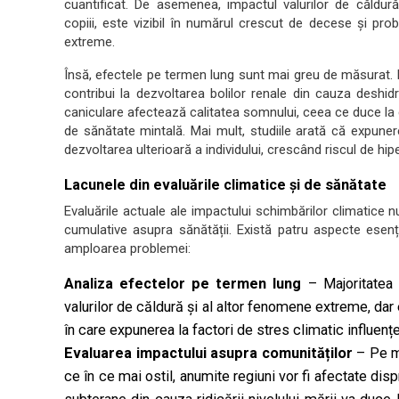
cuantificat. De asemenea, impactul valurilor de căldură
copiii, este vizibil în numărul crescut de decese și p
extreme.
Însă, efectele pe termen lung sunt mai greu de măsurat. 
contribui la dezvoltarea bolilor renale din cauza deshidra
caniculare afectează calitatea somnului, ceea ce duce la d
de sănătate mintală. Mai mult, studiile arată că expuner
dezvoltarea ulterioară a individului, crescând riscul de hipe
Lacunele din evaluările climatice și de sănătate
Evaluările actuale ale impactului schimbărilor climatice 
cumulative asupra sănătății. Există patru aspecte esenț
amploarea problemei:
Analiza efectelor pe termen lung
– Majoritatea 
valurilor de căldură și al altor fenomene extreme, da
în care expunerea la factori de stres climatic influenț
Evaluarea impactului asupra comunităților
– Pe m
ce în ce mai ostil, anumite regiuni vor fi afectate dis