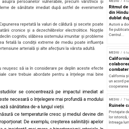
 asupra persoanelor vulnerabile, precum vârstnicii și
MEDIU
4 l
Ritmul de 
robleme de sănătate imediat după astfel de evenimente
din Hindu
dublat du
Expunerea repetată la valuri de căldură și secete poate
Autorii a do
fie publicat
tării cronice și a dezechilibrelor electrolitice. Nopțile
Centrul...
eclin cognitiv, slăbirea sistemului imunitar și probleme
ea fetală la condiții extreme de mediu poate influența
Sursă foto: Shutte
rtensiune arterială și alte afecțiuni la vârsta adultă.
MEDIU
6 l
California
colabore
nu reușesc să ia în considerare pe deplin aceste efecte
combater
iale care trebuie abordate pentru a înțelege mai bine
climatice
California ș
un acord pen
cooperarea 
studiilor se concentrează pe impactul imediat al
r este necesară o înțelegere mai profundă a modului
MEDIU
7 l
Ruinele c
ează sănătatea de-a lungul vieții.
Protejate d
ăsură ce temperaturile cresc și mediul devine din
lor istorică,
proporționat. De exemplu, creșterea salinității apelor
întreaga lum