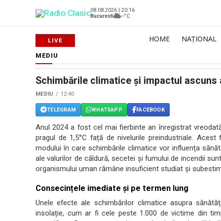
08.08.2026 | 20:16
Bucuresti
--°C
HOME
NAȚIONAL
MEDIU
Schimbările climatice și impactul ascuns
MEDIU
12:40
TELEGRAM
WHATSAPP
FACEBOOK
Anul 2024 a fost cel mai fierbinte an înregistrat vreodat
pragul de 1,5°C față de nivelurile preindustriale. Ace
modului în care schimbările climatice vor influența săn
ale valurilor de căldură, secetei și fumului de incendii su
organismului uman rămâne insuficient studiat și subestim
Consecințele imediate și pe termen lung
Unele efecte ale schimbărilor climatice asupra sănătă
insolație, cum ar fi cele peste 1.000 de victime din tim