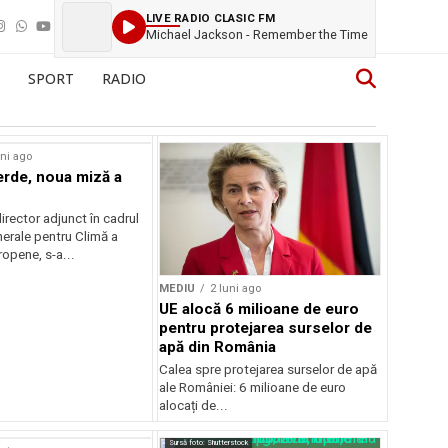
LIVE RADIO CLASIC FM
Michael Jackson - Remember the Time
SPORT
RADIO
uni ago
erde, noua miză a
irector adjunct în cadrul
nerale pentru Climă a
opene, s-a...
MEDIU
2 luni ago
UE alocă 6 milioane de euro
pentru protejarea surselor de
apă din România
Calea spre protejarea surselor de apă
ale României: 6 milioane de euro
alocați de...
Sursă foto: Shutterstock