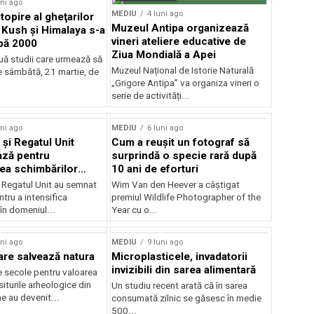
uni ago
MEDIU
4 luni ago
topire al gheţarilor
Muzeul Antipa organizează
 Kush şi Himalaya s-a
vineri ateliere educative de
pă 2000
Ziua Mondială a Apei
uă studii care urmează să
Muzeul Național de Istorie Naturală
e sâmbătă, 21 martie, de
„Grigore Antipa” va organiza vineri o
serie de activități...
rstock
uni ago
MEDIU
6 luni ago
 și Regatul Unit
Cum a reușit un fotograf să
ază pentru
surprindă o specie rară după
ea schimbărilor
10 ani de eforturi
i Regatul Unit au semnat
Wim Van den Heever a câștigat
tru a intensifica
premiul Wildlife Photographer of the
în domeniul...
Year cu o...
uni ago
MEDIU
9 luni ago
are salvează natura
Microplasticele, invadatorii
invizibili din sarea alimentară
e secole pentru valoarea
 siturile arheologice din
Un studiu recent arată că în sarea
e au devenit...
consumată zilnic se găsesc în medie
500...