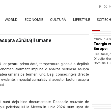
WORLD
ECONOMIE
CULTURĂ
LIFESTYLE
SCITECH
MEDIU
2 l
 asupra sănătății umane
Energia v
Europei
Jan Dusik, d
Direcției Ge
Comisiei Eur
ă, iar pentru prima dată, temperatura globală a depășit
st fenomen alarmant impune o analiză serioasă asupra
ătatea umană pe termen lung. Deși consecințele directe
nt evidente, impactul cumulativ al acestor factori asupra
at.
ții sunt deja bine documentate. Decesele cauzate de
pul pelerinajului la Mecca în iunie 2024, sunt ușor de