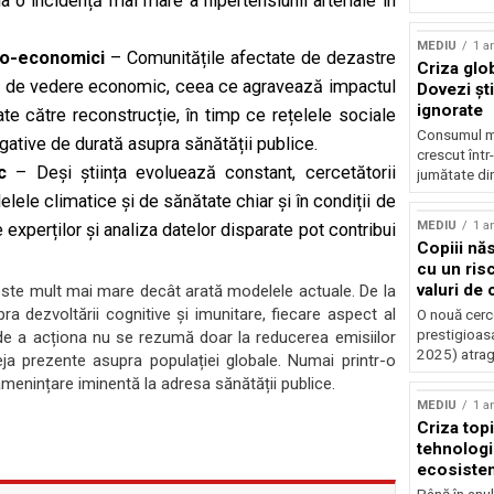
la o incidență mai mare a hipertensiunii arteriale în
MEDIU
1 a
cio-economici
– Comunitățile afectate de dezastre
Criza glob
nct de vedere economic, ceea ce agravează impactul
Dovezi ști
ignorate
ate către reconstrucție, în timp ce rețelele sociale
Consumul mo
gative de durată asupra sănătății publice.
crescut într
c
– Deși știința evoluează constant, cercetătorii
jumătate din
lele climatice și de sănătate chiar și în condiții de
MEDIU
1 a
 experților și analiza datelor disparate pot contribui
Copiii năs
cu un ris
valuri de
este mult mai mare decât arată modelele actuale. De la
ra dezvoltării cognitive și imunitare, fiecare aspect al
O nouă cerce
prestigioasa
a de a acționa nu se rezumă doar la reducerea emisiilor
2025) atrag
eja prezente asupra populației globale. Numai printr-o
enințare iminentă la adresa sănătății publice.
MEDIU
1 a
Criza topir
tehnologi
ecosiste