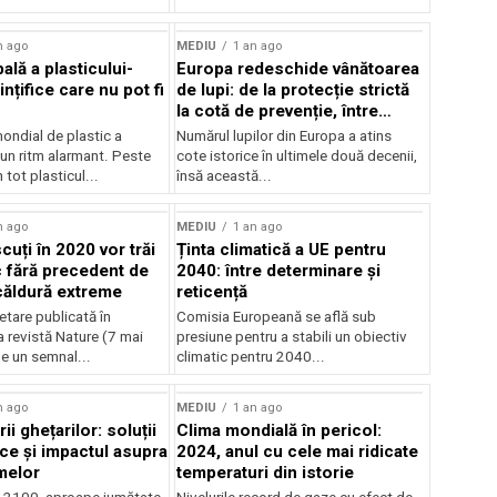
n ago
MEDIU
1 an ago
ală a plasticului-
Europa redeschide vânătoarea
ințifice care nu pot fi
de lupi: de la protecție strictă
la cotă de prevenție, între
conservare și conflict
ndial de plastic a
Numărul lupilor din Europa a atins
-un ritm alarmant. Peste
cote istorice în ultimele două decenii,
 tot plasticul...
însă această...
n ago
MEDIU
1 an ago
cuți în 2020 vor trăi
Ținta climatică a UE pentru
c fără precedent de
2040: între determinare și
 căldură extreme
reticență
tare publicată în
Comisia Europeană se află sub
 revistă Nature (7 mai
presiune pentru a stabili un obiectiv
e un semnal...
climatic pentru 2040...
n ago
MEDIU
1 an ago
ii ghețarilor: soluții
Clima mondială în pericol:
ce și impactul asupra
2024, anul cu cele mai ridicate
melor
temperaturi din istorie