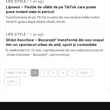
LIFE STYLE
1 an ago
Lipovon – Pastila de slăbit de pe TikTok care poate
pune instant viața în pericol
Dezinformarea de pe TikTok lovește din nou riscând viețile multor
femei În goana după silueta ideală, mii de...
LIFE STYLE
1 an ago
Străzi Deschise – București” transformă din nou orașul
într-un spectacol urban de artă, sport și comunitate
În weekendul 24–25 mai, Capitala prinde din nou viață prin proiectul
„Străzi Deschise – București”, care revine pe...
PAGE 1 OF 54
1
2
3
4
5
NEXT ›
LAST »