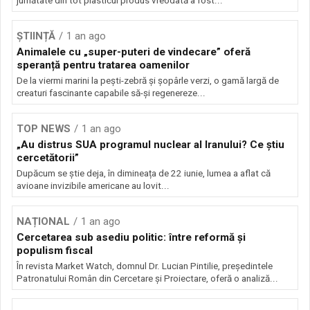
jumătate din tot plasticul produs vreodată a fost...
ȘTIINȚĂ
1 an ago
Animalele cu „super-puteri de vindecare” oferă
speranță pentru tratarea oamenilor
De la viermi marini la pești-zebră și șopârle verzi, o gamă largă de
creaturi fascinante capabile să-și regenereze...
TOP NEWS
1 an ago
„Au distrus SUA programul nuclear al Iranului? Ce știu
cercetătorii”
Dupăcum se știe deja, în dimineața de 22 iunie, lumea a aflat că
avioane invizibile americane au lovit...
NAȚIONAL
1 an ago
Cercetarea sub asediu politic: între reformă și
populism fiscal
În revista Market Watch, domnul Dr. Lucian Pintilie, președintele
Patronatului Român din Cercetare și Proiectare, oferă o analiză...