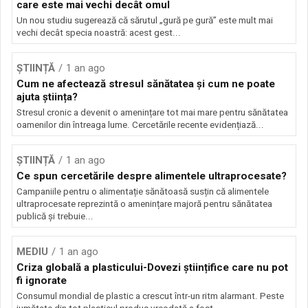
care este mai vechi decât omul
Un nou studiu sugerează că sărutul „gură pe gură” este mult mai
vechi decât specia noastră: acest gest...
ȘTIINȚĂ
1 an ago
Cum ne afectează stresul sănătatea și cum ne poate
ajuta știința?
Stresul cronic a devenit o amenințare tot mai mare pentru sănătatea
oamenilor din întreaga lume. Cercetările recente evidențiază...
ȘTIINȚĂ
1 an ago
Ce spun cercetările despre alimentele ultraprocesate?
Campaniile pentru o alimentație sănătoasă susțin că alimentele
ultraprocesate reprezintă o amenințare majoră pentru sănătatea
publică și trebuie...
MEDIU
1 an ago
Criza globală a plasticului-Dovezi științifice care nu pot
fi ignorate
Consumul mondial de plastic a crescut într-un ritm alarmant. Peste