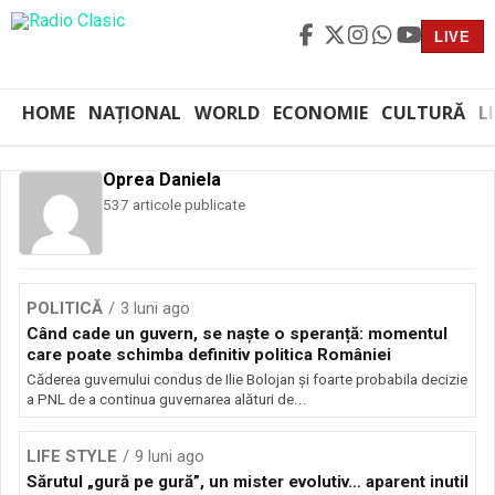
LIVE
HOME
NAȚIONAL
WORLD
ECONOMIE
CULTURĂ
L
Oprea Daniela
537 articole publicate
POLITICĂ
3 luni ago
Când cade un guvern, se naște o speranță: momentul
care poate schimba definitiv politica României
Căderea guvernului condus de Ilie Bolojan și foarte probabila decizie
a PNL de a continua guvernarea alături de...
LIFE STYLE
9 luni ago
Sărutul „gură pe gură”, un mister evolutiv… aparent inutil