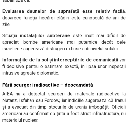
subliniază că:
Evaluarea daunelor de suprafață este relativ facilă
,
deoarece funcția fiecărei clădiri este cunoscută de ani de
zile.
Situația
instalațiilor subterane
este mult mai dificil de
apreciat; bombe americane mai puternice decât cele
israeliene sugerează distrugeri extinse sub nivelul solului.
Informațiile de la sol și interceptările de comunicații
vor
fi decisive pentru o estimare exactă, în lipsa unor inspecții
intrusive agreate diplomatic.
Fără scurgeri radioactive – deocamdată
AIEA nu a detectat scurgeri de materiale radioactive la
Natanz, Isfahan sau Fordow, iar indiciile sugerează că Iranul
și-a evacuat din timp stocurile de uraniu îmbogățit. Oficiali
americani au confirmat că ținta a fost strict infrastructura, nu
materialul nuclear.