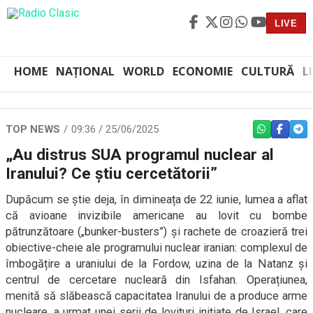
LIVE
HOME
NAȚIONAL
WORLD
ECONOMIE
CULTURĂ
L
TOP NEWS
09:36 / 25/06/2025
WHATSAPP
FACEBO
TEL
„Au distrus SUA programul nuclear al
Iranului? Ce știu cercetătorii”
Dupăcum se știe deja, în dimineața de 22 iunie, lumea a aflat
că avioane invizibile americane au lovit cu bombe
pătrunzătoare („bunker-busters”) și rachete de croazieră trei
obiective-cheie ale programului nuclear iranian: complexul de
îmbogățire a uraniului de la Fordow, uzina de la Natanz și
centrul de cercetare nucleară din Isfahan. Operațiunea,
menită să slăbească capacitatea Iranului de a produce arme
nucleare, a urmat unei serii de lovituri inițiate de Israel, care