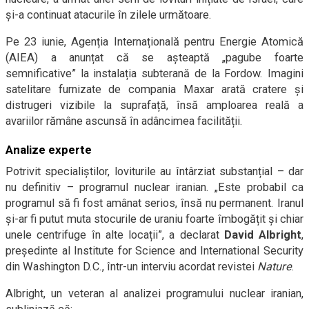
și-a continuat atacurile în zilele următoare.
Pe 23 iunie, Agenția Internațională pentru Energie Atomică
(AIEA) a anunțat că se așteaptă „pagube foarte
semnificative” la instalația subterană de la Fordow. Imagini
satelitare furnizate de compania Maxar arată cratere și
distrugeri vizibile la suprafață, însă amploarea reală a
avariilor rămâne ascunsă în adâncimea facilității.
Analize experte
Potrivit specialiștilor, loviturile au întârziat substanțial – dar
nu definitiv – programul nuclear iranian. „Este probabil ca
programul să fi fost amânat serios, însă nu permanent. Iranul
și-ar fi putut muta stocurile de uraniu foarte îmbogățit și chiar
unele centrifuge în alte locații”, a declarat
David Albright
,
președinte al Institute for Science and International Security
din Washington D.C., într-un interviu acordat revistei
Nature
.
Albright, un veteran al analizei programului nuclear iranian,