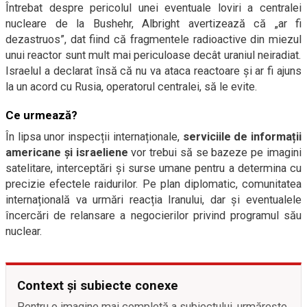
Întrebat despre pericolul unei eventuale loviri a centralei
nucleare de la Bushehr, Albright avertizează că „ar fi
dezastruos”, dat fiind că fragmentele radioactive din miezul
unui reactor sunt mult mai periculoase decât uraniul neiradiat.
Israelul a declarat însă că nu va ataca reactoare și ar fi ajuns
la un acord cu Rusia, operatorul centralei, să le evite.
Ce urmează?
În lipsa unor inspecții internaționale,
serviciile de informații
americane și israeliene
vor trebui să se bazeze pe imagini
satelitare, interceptări și surse umane pentru a determina cu
precizie efectele raidurilor. Pe plan diplomatic, comunitatea
internațională va urmări reacția Iranului, dar și eventualele
încercări de relansare a negocierilor privind programul său
nuclear.
Context și subiecte conexe
Pentru o imagine mai completă a subiectului, urmărește