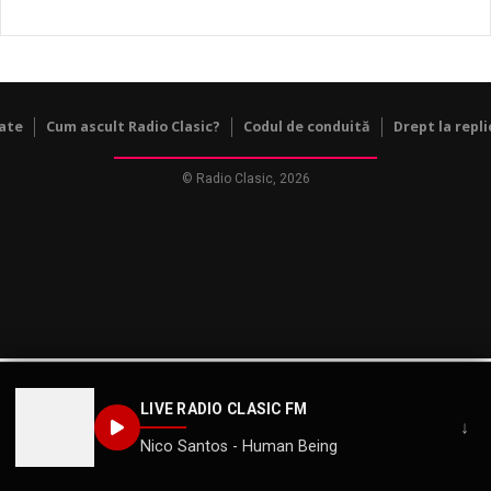
tate
Cum ascult Radio Clasic?
Codul de conduită
Drept la repli
© Radio Clasic, 2026
LIVE RADIO CLASIC FM
↓
Nico Santos - Human Being