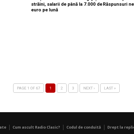
străini, salarii de până la 7.000 de
Răspunsuri ne
euro pe lună
PAGE 1 OF 67
1
2
3
NEXT ›
LAST »
tate
Cum ascult Radio Clasic?
Codul de conduită
Drept la repli