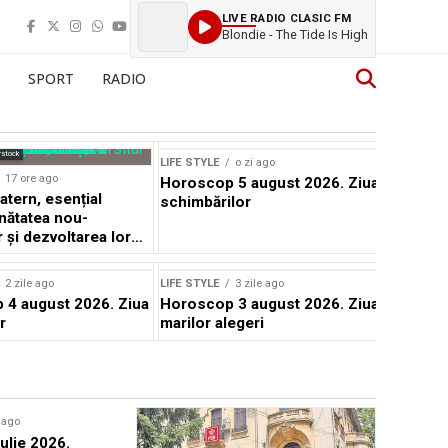
LIVE RADIO CLASIC FM
Blondie - The Tide Is High
SPORT
RADIO
rstock
LIFE STYLE
o zi ago
17 ore ago
Horoscop 5 august 2026. Ziua
atern, esențial
schimbărilor
nătatea nou-
 și dezvoltarea lor
ică
2 zile ago
LIFE STYLE
3 zile ago
4 august 2026. Ziua
Horoscop 3 august 2026. Ziua
r
marilor alegeri
e ago
LIFE STYLE
ulie 2026.
Festivalu