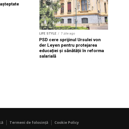
așteptate
biodiversi
LIFE STYLE
7 zile ago
PSD cere sprijinul Ursulei von
der Leyen pentru protejarea
educației și sănătății în reforma
salarială
că
Termeni de folosință
Cookie Policy