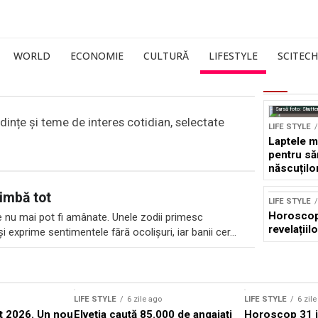
WORLD
ECONOMIE
CULTURĂ
LIFESTYLE
SCITECH
Sursă foto: Shutte
endințe și teme de interes cotidian, selectate
LIFE STYLE
Laptele m
pentru să
născuților
neurolog
imbă tot
LIFE STYLE
Horoscop 
re nu mai pot fi amânate. Unele zodii primesc
revelațiilo
 exprime sentimentele fără ocolișuri, iar banii cer...
LIFE STYLE
6 zile ago
LIFE STYLE
6 zil
 2026. Un nou
Elveția caută 85.000 de angajați
Horoscop 31 i