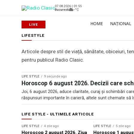
07.08.2026 | 01:55
Bucuresti
--°C
HOME
NAȚIONAL
LIFESTYLE
Articole despre stil de viață, sănătate, obiceiuri, t
pentru publicul Radio Clasic.
LIFE STYLE
9 secunde ago
Horoscop 6 august 2026. Decizii care sch
Joi, 6 august 2026, aduce claritate, curaj și schimbări ca
răspunsuri importante în carieră, altele sunt chemate să își
LIFE STYLE - ULTIMELE ARTICOLE
LIFE STYLE
4 zile ago
LIFE STYLE
5 zile ago
Horoscop 2 august 2026. Ziua
Horoscop 1 august