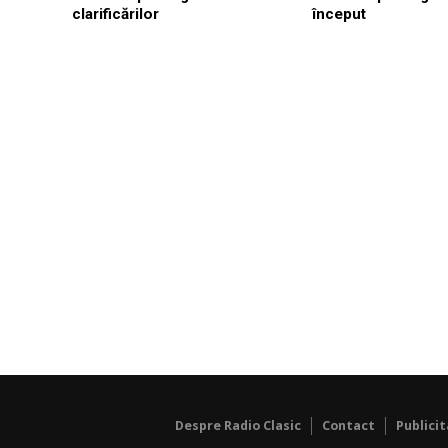
clarificărilor
început
Despre Radio Clasic
Contact
Publici