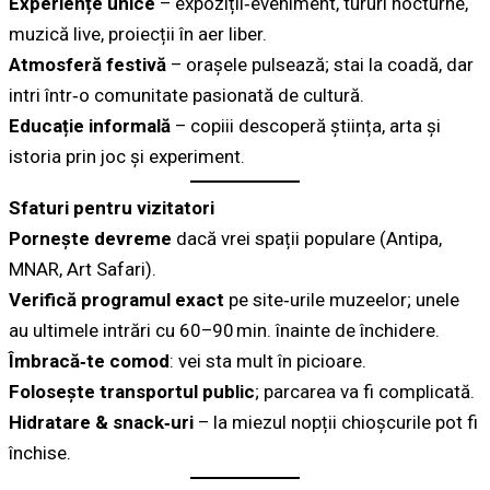
Experiențe unice
– expoziții‑eveniment, tururi nocturne,
muzică live, proiecții în aer liber.
Atmosferă festivă
– orașele pulsează; stai la coadă, dar
intri într‑o comunitate pasionată de cultură.
Educație informală
– copiii descoperă știința, arta și
istoria prin joc și experiment.
Sfaturi pentru vizitatori
Pornește devreme
dacă vrei spații populare (Antipa,
MNAR, Art Safari).
Verifică programul exact
pe site‑urile muzeelor; unele
au ultimele intrări cu 60–90 min. înainte de închidere.
Îmbracă‑te comod
: vei sta mult în picioare.
Folosește transportul public
; parcarea va fi complicată.
Hidratare & snack‑uri
– la miezul nopții chioșcurile pot fi
închise.