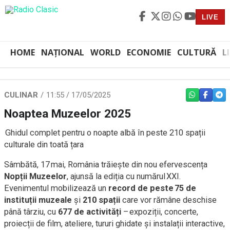
LIVE
HOME
NAȚIONAL
WORLD
ECONOMIE
CULTURĂ
L
CULINAR
11:55 / 17/05/2025
WHATSAPP
FACEBO
TEL
Noaptea Muzeelor 2025
Ghidul complet pentru o noapte albă în peste 210 spații
culturale din toată țara
Sâmbătă, 17 mai, România trăiește din nou efervescența
Nopții Muzeelor
, ajunsă la ediția cu numărul XXI.
Evenimentul mobilizează un
record de peste 75 de
instituții muzeale
și
210 spații
care vor rămâne deschise
până târziu, cu
677 de activități
– expoziții, concerte,
proiecții de film, ateliere, tururi ghidate și instalații interactive,