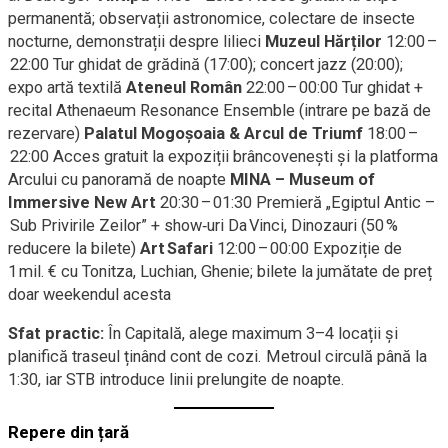
permanentă; observații astronomice, colectare de insecte
nocturne, demonstrații despre lilieci
Muzeul Hărților
12:00 –
22:00 Tur ghidat de grădină (17:00); concert jazz (20:00);
expo artă textilă
Ateneul Român
22:00 – 00:00 Tur ghidat +
recital Athenaeum Resonance Ensemble (intrare pe bază de
rezervare)
Palatul Mogoșoaia & Arcul de Triumf
18:00 –
22:00 Acces gratuit la expoziții brâncovenești și la platforma
Arcului cu panoramă de noapte
MINA – Museum of
Immersive New Art
20:30 – 01:30 Premieră „Egiptul Antic –
Sub Privirile Zeilor” + show‑uri Da Vinci, Dinozauri (50 %
reducere la bilete)
Art Safari
12:00 – 00:00 Expoziție de
1 mil. € cu Tonitza, Luchian, Ghenie; bilete la jumătate de preț
doar weekendul acesta
Sfat practic:
În Capitală, alege maximum 3–4 locații și
planifică traseul ținând cont de cozi. Metroul circulă până la
1:30, iar STB introduce linii prelungite de noapte.
Repere din țară