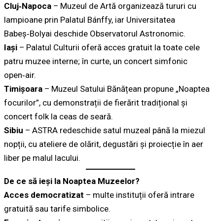
Cluj‑Napoca
– Muzeul de Artă organizează tururi cu
lampioane prin Palatul Bánffy, iar Universitatea
Babeș‑Bolyai deschide Observatorul Astronomic.
Iași
– Palatul Culturii oferă acces gratuit la toate cele
patru muzee interne; în curte, un concert simfonic
open‑air.
Timișoara
– Muzeul Satului Bănățean propune „Noaptea
focurilor”, cu demonstrații de fierărit tradițional și
concert folk la ceas de seară.
Sibiu
– ASTRA redeschide satul muzeal până la miezul
nopții, cu ateliere de olărit, degustări și proiecție în aer
liber pe malul lacului.
De ce să ieși la Noaptea Muzeelor?
Acces democratizat
– multe instituții oferă intrare
gratuită sau tarife simbolice.