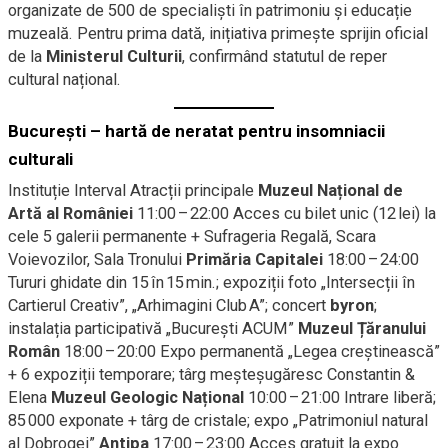
organizate de 500 de specialiști în patrimoniu și educație
muzeală. Pentru prima dată, inițiativa primește sprijin oficial
de la
Ministerul Culturii
, confirmând statutul de reper
cultural național.
București – hartă de neratat pentru insomniacii
culturali
Instituție Interval Atracții principale
Muzeul Național de
Artă al României
11:00 – 22:00 Acces cu bilet unic (12 lei) la
cele 5 galerii permanente + Sufrageria Regală, Scara
Voievozilor, Sala Tronului
Primăria Capitalei
18:00 – 24:00
Tururi ghidate din 15 în 15 min.; expoziții foto „Intersecții în
Cartierul Creativ”, „Arhimagini Club A”; concert
byron
;
instalația participativă „București ACUM”
Muzeul Țăranului
Român
18:00 – 20:00 Expo permanentă „Legea creștinească”
+ 6 expoziții temporare; târg meșteșugăresc Constantin &
Elena
Muzeul Geologic Național
10:00 – 21:00 Intrare liberă;
85 000 exponate + târg de cristale; expo „Patrimoniul natural
al Dobrogei”
Antipa
17:00 – 23:00 Acces gratuit la expo