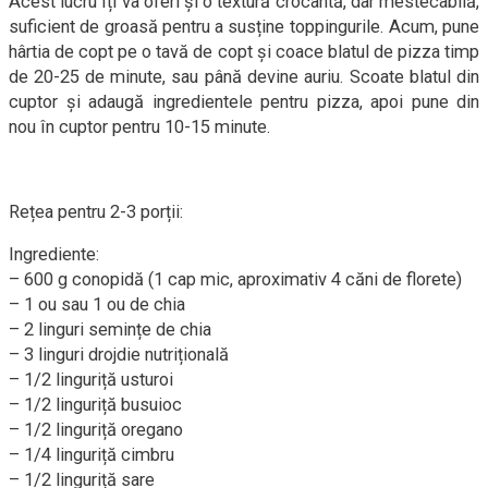
Acest lucru îți va oferi și o textură crocantă, dar mestecabilă,
suficient de groasă pentru a susține toppingurile. Acum, pune
hârtia de copt pe o tavă de copt și coace blatul de pizza timp
de 20-25 de minute, sau până devine auriu. Scoate blatul din
cuptor și adaugă ingredientele pentru pizza, apoi pune din
nou în cuptor pentru 10-15 minute.
Rețea pentru 2-3 porții:
Ingrediente:
– 600 g conopidă (1 cap mic, aproximativ 4 căni de florete)
– 1 ou sau 1 ou de chia
– 2 linguri semințe de chia
– 3 linguri drojdie nutrițională
– 1/2 linguriță usturoi
– 1/2 linguriță busuioc
– 1/2 linguriță oregano
– 1/4 linguriță cimbru
– 1/2 linguriță sare