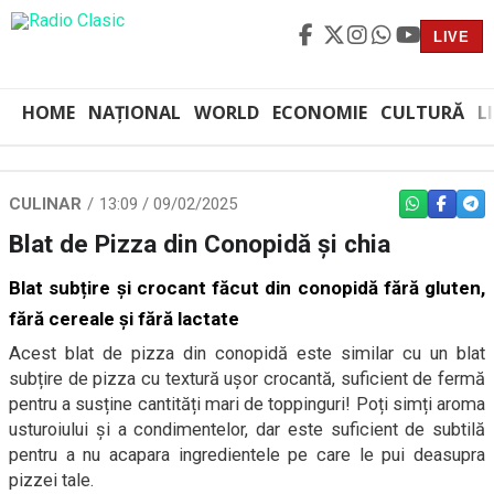
LIVE
HOME
NAȚIONAL
WORLD
ECONOMIE
CULTURĂ
L
CULINAR
13:09 / 09/02/2025
WHATSAPP
FACEBO
TEL
Blat de Pizza din Conopidă și chia
Blat subțire și crocant făcut din conopidă
fără gluten,
fără cereale și fără lactate
Acest blat de pizza din conopidă este similar cu un blat
subțire de pizza cu textură ușor crocantă, suficient de fermă
pentru a susține cantități mari de toppinguri! Poți simți aroma
usturoiului și a condimentelor, dar este suficient de subtilă
pentru a nu acapara ingredientele pe care le pui deasupra
pizzei tale.