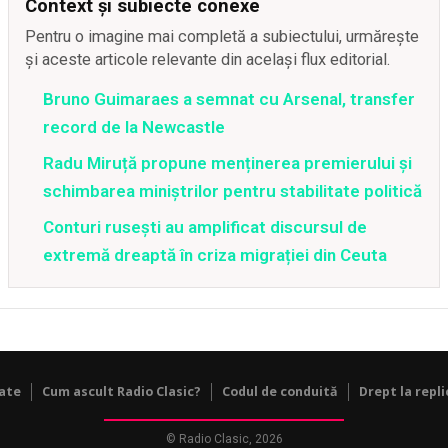
Context și subiecte conexe
Pentru o imagine mai completă a subiectului, urmărește
și aceste articole relevante din același flux editorial.
Bruno Guimaraes a semnat cu Arsenal, transfer
record de la Newcastle
Radu Miruță propune menținerea premierului și
schimbarea miniștrilor pentru stabilitate politică
Conturi rusești au amplificat discursul de
extremă dreaptă în criza migrației din Ceuta
tate
Cum ascult Radio Clasic?
Codul de conduită
Drept la repli
© Radio Clasic, 2026