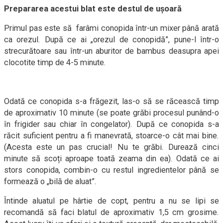
Prepararea acestui blat este destul de ușoară
Primul pas este să farâmi conopida într-un mixer până arată
ca orezul. După ce ai „orezul de conopidă”, pune-l într-o
strecurătoare sau într-un aburitor de bambus deasupra apei
clocotite timp de 4-5 minute.
Odată ce conopida s-a frăgezit, las-o să se răcească timp
de aproximativ 10 minute (se poate grăbi procesul punând-o
în frigider sau chiar în congelator). După ce conopida s-a
răcit suficient pentru a fi manevrată, stoarce-o cât mai bine.
(Acesta este un pas crucial! Nu te grăbi. Durează cinci
minute să scoți aproape toată zeama din ea). Odată ce ai
stors conopida, combin-o cu restul ingredientelor până se
formează o „bilă de aluat”.
Întinde aluatul pe hârtie de copt, pentru a nu se lipi se
recomandă să faci blatul de aproximativ 1,5 cm grosime.