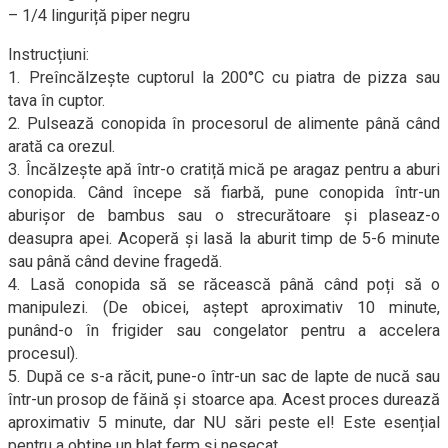
– 1/4 linguriță piper negru
Instrucțiuni:
1. Preîncălzește cuptorul la 200°C cu piatra de pizza sau
tava în cuptor.
2. Pulsează conopida în procesorul de alimente până când
arată ca orezul.
3. Încălzește apă într-o cratiță mică pe aragaz pentru a aburi
conopida. Când începe să fiarbă, pune conopida într-un
aburișor de bambus sau o strecurătoare și plaseaz-o
deasupra apei. Acoperă și lasă la aburit timp de 5-6 minute
sau până când devine fragedă.
4. Lasă conopida să se răcească până când poți să o
manipulezi. (De obicei, aștept aproximativ 10 minute,
punând-o în frigider sau congelator pentru a accelera
procesul).
5. După ce s-a răcit, pune-o într-un sac de lapte de nucă sau
într-un prosop de făină și stoarce apa. Acest proces durează
aproximativ 5 minute, dar NU sări peste el! Este esențial
pentru a obține un blat ferm și nesecat.