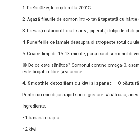
1. Preîncălzește cuptorul la 200°C.
2. Așază fileurile de somon într-o tavă tapetată cu hârtie 
3. Presară usturoiul tocat, sarea, piperul și fulgii de chill
4. Pune feliile de lămâie deasupra și stropește totul cu ul
5. Coace timp de 15-18 minute, până când somonul devine 
🟢 De ce este sănătos? Somonul conține omega-3, esenția
este bogat în fibre și vitamine.
4. Smoothie detoxifiant cu kiwi și spanac – O băutur
Pentru un mic dejun rapid sau o gustare sănătoasă, aces
Ingrediente:
• 1 banană coaptă
• 2 kiwi