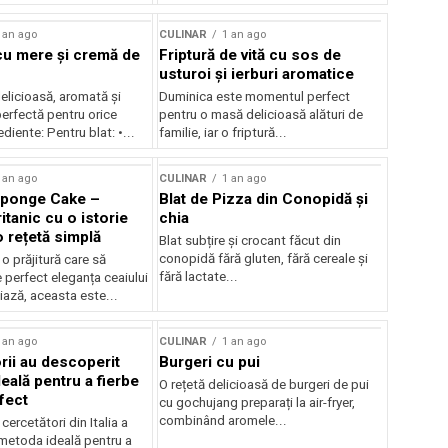
 an ago
CULINAR
1 an ago
 cu mere și cremă de
Friptură de vită cu sos de
usturoi și ierburi aromatice
delicioasă, aromată și
Duminica este momentul perfect
erfectă pentru orice
pentru o masă delicioasă alături de
diente: Pentru blat: •...
familie, iar o friptură...
 an ago
CULINAR
1 an ago
Sponge Cake –
Blat de Pizza din Conopidă și
ritanic cu o istorie
chia
o rețetă simplă
Blat subțire și crocant făcut din
conopidă fără gluten, fără cereale și
o prăjitură care să
fără lactate...
 perfect eleganța ceaiului
ază, aceasta este...
 an ago
CULINAR
1 an ago
rii au descoperit
Burgeri cu pui
eală pentru a fierbe
O rețetă delicioasă de burgeri de pui
fect
cu gochujang preparați la air-fryer,
combinând aromele...
cercetători din Italia a
metoda ideală pentru a