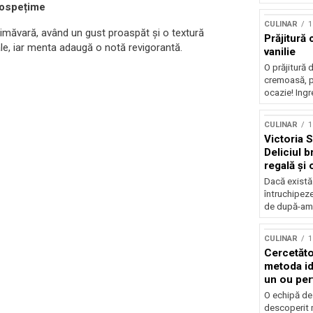
rospețime
CULINAR
1
rimăvară, având un gust proaspăt și o textură
Prăjitură
ale, iar menta adaugă o notă revigorantă.
vanilie
O prăjitură 
cremoasă, p
ocazie! Ingre
CULINAR
1
Victoria 
Deliciul b
regală și 
Dacă există 
întruchipeze
de după-ami
CULINAR
1
Cercetăto
metoda id
un ou per
O echipă de 
descoperit 