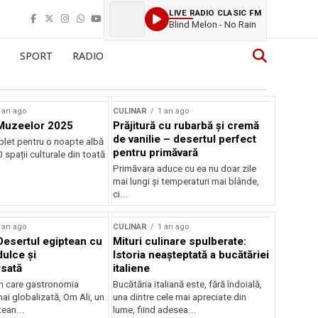
LIVE RADIO CLASIC FM
Blind Melon - No Rain
SPORT
RADIO
 an ago
CULINAR
1 an ago
Muzeelor 2025
Prăjitură cu rubarbă și cremă
de vanilie – desertul perfect
let pentru o noapte albă
pentru primăvară
 spații culturale din toată
Primăvara aduce cu ea nu doar zile
mai lungi și temperaturi mai blânde,
ci...
 an ago
CULINAR
1 an ago
Desertul egiptean cu
Mituri culinare spulberate:
dulce și
Istoria neașteptată a bucătăriei
sată
italiene
în care gastronomia
Bucătăria italiană este, fără îndoială,
ai globalizată, Om Ali, un
una dintre cele mai apreciate din
ean...
lume, fiind adesea...