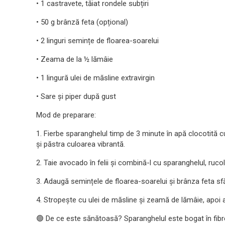
• 1 castravete, tăiat rondele subțiri
• 50 g brânză feta (opțional)
• 2 linguri semințe de floarea-soarelui
• Zeama de la ½ lămâie
• 1 lingură ulei de măsline extravirgin
• Sare și piper după gust
Mod de preparare:
1. Fierbe sparanghelul timp de 3 minute în apă clocotită c
și păstra culoarea vibrantă.
2. Taie avocado în felii și combină-l cu sparanghelul, ruco
3. Adaugă semințele de floarea-soarelui și brânza feta s
4. Stropește cu ulei de măsline și zeamă de lămâie, apoi 
🟢 De ce este sănătoasă? Sparanghelul este bogat în fibre