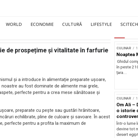
WORLD
ECONOMIE
CULTURĂ
LIFESTYLE
SCITECH
CULINAR
1
 de prospețime și vitalitate în farfurie
Noaptea 
Ghidul comp
în peste 210
țara...
ismul și a introduce în alimentație preparate ușoare,
tele noastre au fost dominate de alimente mai grele,
oaspete, perfecte pentru a crea mese sănătoase și
CULINAR
1
Om Ali – 
ușoare, preparate cu pește sau gustări hrănitoare,
o istorie 
controver
ruri echilibrate, pline de culoare și savoare. În acest
se, perfecte pentru a profita la maximum de
Într-o lume 
devine tot m
desert egipt