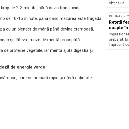
obține un...
ne timp de 2-3 minute, până devin translucide.
CULINAR
2
timp de 10-15 minute, până când mazărea este fragedă.
Rețetă fes
coapte în
supa cu un blender de mână până devine cremoasă.
Impresionea
recesc și câteva frunze de mentă proaspătă.
preparat: br
împreună cu 
de proteine vegetale, iar menta ajută digestia și
 doză de energie verde
sănătoase, care se prepară rapid și oferă sațietate.