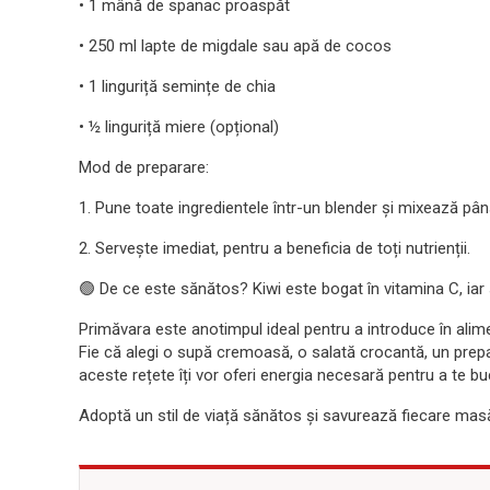
• 1 mână de spanac proaspăt
• 250 ml lapte de migdale sau apă de cocos
• 1 linguriță semințe de chia
• ½ linguriță miere (opțional)
Mod de preparare:
1. Pune toate ingredientele într-un blender și mixează până
2. Servește imediat, pentru a beneficia de toți nutrienții.
🟢 De ce este sănătos? Kiwi este bogat în vitamina C, iar s
Primăvara este anotimpul ideal pentru a introduce în alime
Fie că alegi o supă cremoasă, o salată crocantă, un pre
aceste rețete îți vor oferi energia necesară pentru a te buc
Adoptă un stil de viață sănătos și savurează fiecare mas