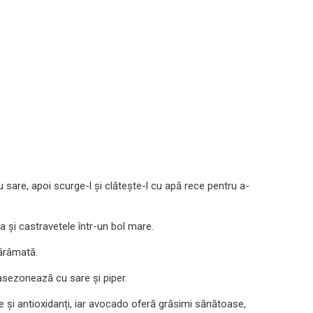
u sare, apoi scurge-l și clătește-l cu apă rece pentru a-
la și castravetele într-un bol mare.
fărâmată.
asezonează cu sare și piper.
 și antioxidanți, iar avocado oferă grăsimi sănătoase,