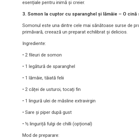
esențiale pentru inimă și creier.
3. Somon la cuptor cu sparanghel și lămâie – O cină 
Somonul este una dintre cele mai sănătoase surse de pr
primăvară, creează un preparat echilibrat și delicios.
Ingrediente:
• 2 fileuri de somon
• 1 legătură de sparanghel
• 1 lămâie, tăiată felii
• 2 căței de usturoi, tocați fin
• 1 lingură ulei de măsline extravirgin
• Sare și piper după gust
• ½ linguriță fulgi de chilli (opțional)
Mod de preparare: