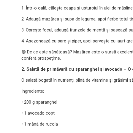
1. Într-o oală, călește ceapa și usturoiul în ulei de măsli
2. Adaugă mazărea și supa de legume, apoi fierbe totul 
3. Oprește focul, adaugă frunzele de mentă și pasează 
4. Asezonează cu sare și piper, apoi servește cu iaurt g
🟢 De ce este sănătoasă? Mazărea este o sursă excelentă 
conferă prospețime.
2. Salată de primăvară cu sparanghel și avocado – O
O salată bogată în nutrienți, plină de vitamine și grăsimi 
Ingrediente:
• 200 g sparanghel
• 1 avocado copt
• 1 mână de rucola