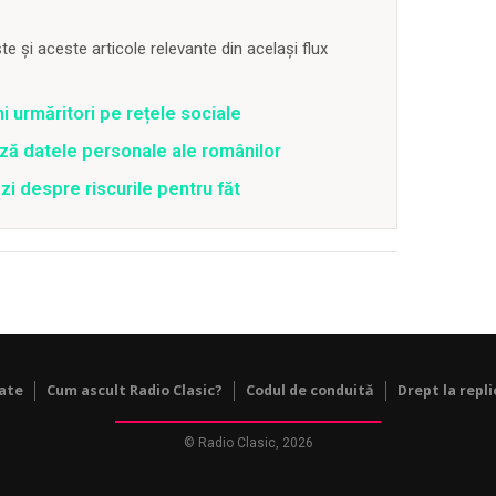
 și aceste articole relevante din același flux
ni urmăritori pe rețele sociale
ză datele personale ale românilor
zi despre riscurile pentru făt
tate
Cum ascult Radio Clasic?
Codul de conduită
Drept la repli
© Radio Clasic, 2026