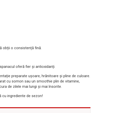
 obții o consistență fină.
panacul oferă fier și antioxidanți.
ntație preparate ușoare, hrănitoare și pline de culoare.
parat cu somon sau un smoothie plin de vitamine,
ura de zilele mai lungi și mai însorite.
ă cu ingrediente de sezon!