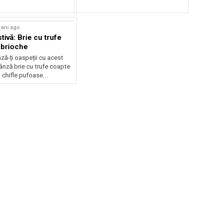
 ani ago
tivă: Brie cu trufe
 brioche
ză-ți oaspeții cu acest
ânză brie cu trufe coapte
chifle pufoase...