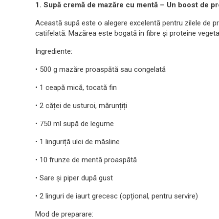
1. Supă cremă de mazăre cu mentă – Un boost de p
Această supă este o alegere excelentă pentru zilele de p
catifelată. Mazărea este bogată în fibre și proteine veget
Ingrediente:
• 500 g mazăre proaspătă sau congelată
• 1 ceapă mică, tocată fin
• 2 căței de usturoi, mărunțiți
• 750 ml supă de legume
• 1 linguriță ulei de măsline
• 10 frunze de mentă proaspătă
• Sare și piper după gust
• 2 linguri de iaurt grecesc (opțional, pentru servire)
Mod de preparare: