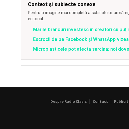
Context și subiecte conexe
Pentru o imagine mai completă a subiectului, urmărește
editorial.
Marile branduri investesc în creatori cu puți
Escrocii de pe Facebook și WhatsApp vizea
Microplasticele pot afecta sarcina: noi dove
Despre Radio Clasic
Contact
Publici