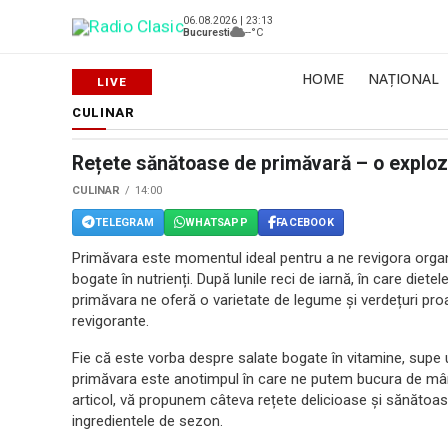
06.08.2026 | 23:13
Bucuresti
--°C
HOME
NAȚIONAL
CULINAR
Rețete sănătoase de primăvară – o explozie
CULINAR
14:00
TELEGRAM
WHATSAPP
FACEBOOK
Primăvara este momentul ideal pentru a ne revigora organ
bogate în nutrienți. După lunile reci de iarnă, în care die
primăvara ne oferă o varietate de legume și verdețuri pr
revigorante.
Fie că este vorba despre salate bogate în vitamine, supe 
primăvara este anotimpul în care ne putem bucura de mâncă
articol, vă propunem câteva rețete delicioase și sănătoa
ingredientele de sezon.