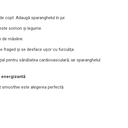
de copt. Adaugă sparanghelul în jur.
i peste somon și legume.
ei de măsline.
fraged și se desface ușor cu furculița.
l pentru sănătatea cardiovasculară, iar sparanghelul
ă energizantă
t smoothie este alegerea perfectă.