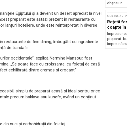
obține un...
anițele Egiptului și a devenit un desert apreciat la nivel
CULINAR
2
acest preparat este astăzi prezent în restaurante cu
Rețetă fes
lor lanțuri hoteliere, unde este reinterpretat în diverse
coapte în
Impresionea
preparat: br
n restaurante de fine dining, îmbogățit cu ingrediente
împreună cu 
ță de trandafir.
turilor occidentale”, explică Nermine Mansour, fost
rmine. „Se poate face cu croissante, cu foietaj de casă
fect echilibrată dintre cremos și crocant.”
cesibil, simplu de preparat acasă și ideal pentru orice
ientale precum baklava sau kunefe, având un conținut
e din nuci și carbohidrații din foietaj.