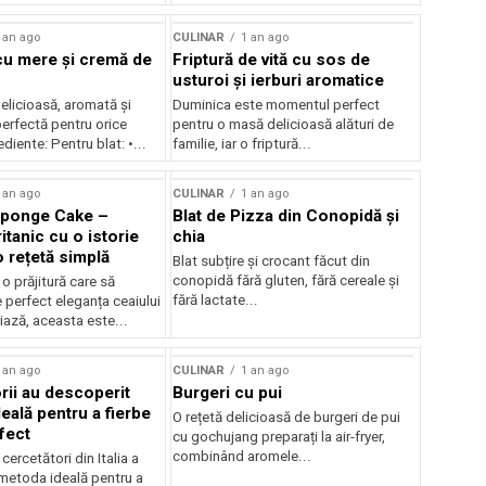
 an ago
CULINAR
1 an ago
 cu mere și cremă de
Friptură de vită cu sos de
usturoi și ierburi aromatice
delicioasă, aromată și
Duminica este momentul perfect
erfectă pentru orice
pentru o masă delicioasă alături de
diente: Pentru blat: •...
familie, iar o friptură...
 an ago
CULINAR
1 an ago
Sponge Cake –
Blat de Pizza din Conopidă și
ritanic cu o istorie
chia
o rețetă simplă
Blat subțire și crocant făcut din
conopidă fără gluten, fără cereale și
o prăjitură care să
fără lactate...
 perfect eleganța ceaiului
ază, aceasta este...
 an ago
CULINAR
1 an ago
rii au descoperit
Burgeri cu pui
eală pentru a fierbe
O rețetă delicioasă de burgeri de pui
fect
cu gochujang preparați la air-fryer,
combinând aromele...
cercetători din Italia a
metoda ideală pentru a