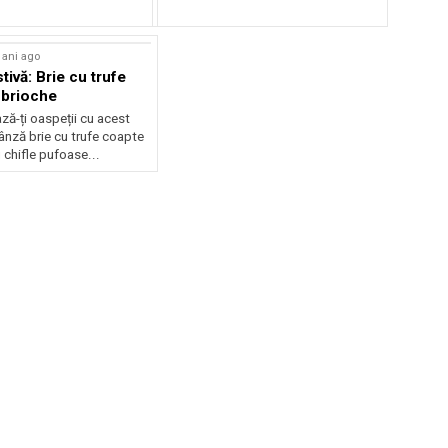
 ani ago
tivă: Brie cu trufe
 brioche
ză-ți oaspeții cu acest
ânză brie cu trufe coapte
chifle pufoase...