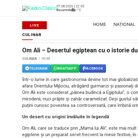
07.08.2026 | 22:05
Bucuresti
--°C
HOME
NAȚIONAL
CULINAR
Om Ali – Desertul egiptean cu o istorie du
CULINAR
09:48
TELEGRAM
WHATSAPP
FACEBOOK
Într-o lume în care gastronomia devine tot mai globalizată,
afara Orientului Mijlociu, atrăgând gurmanzi și pasionați 
Om Ali este considerat „pâinea budincă a Egiptului”, o comb
mirodenii, nuci prăjite și zahăr caramelizat. Deși gustul 
puțini cunosc povestea sa controversată, care îmbină istor
Un desert cu origini învăluite în legendă
Om Ali, care se traduce prin „Mama lui Ali”, este mai mult
egiptene și un preparat servit frecvent la mese festive, î