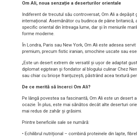
Om Ali, noua senzație a deserturilor orientale
Indiferent de trecutul său controversat, Om Ali a depășit gr
internațional. Asemănător cu budinca de pâine britanică, 
specific oriental din întreaga lume, dar și în meniurile mari
forme moderne.
În Londra, Paris sau New York, Om Ali este adesea servit î
premium, precum fistic iranian, smochine uscate sau esen
„Este un desert extrem de versatil și ușor de adaptat gus
diplomat egiptean și fondator al blogului culinar Chez Ne
sau chiar cu brioșe franțuzești, păstrând acea textură per
De ce merită să încerci Om Ali?
Pe lângă povestea sa fascinantă, Om Ali este un desert ac
ocazie. În plus, este mai sănătos decât alte deserturi or
mai redus de zahăr și grăsimi.
Printre beneficiile sale se numără:
• Echilibrul nutrițional – combină proteinele din lapte, fibrel