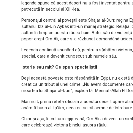
legenda spune că acest desert nu a fost inventat pentru a
petrecută în secolul al XIII-lea.
Personajul central al poveștii este Shajar al-Durr, regina 
sultanul Izz al-Din Aybak într-un mariaj strategic. Relația l
sultan în timp ce acesta făcea baie. Actul său de violență 
popor drept Om Ali, care s-a răzbunat comandând ucidere
Legenda continuă spunând că, pentru a sărbători victoria, 
special, care a devenit cunoscut sub numele său.
Istorie sau mit? Ce spun specialiștii
Deși această poveste este răspândită în Egipt, nu există 
creat ca un tribut al unei crime. „Nu avem documente care
moartea lui Shajar al-Durr”, explică Dr. Mennat-Allah El Dor
Mai mult, prima rețetă oficială a acestui desert apare abia 
anām fī hụsn al-tạʻām, ceea ce ridică semne de întrebare c
Chiar și așa, în cultura egipteană, Om Ali a devenit un simbo
care celebrează victoria binelui asupra răului.