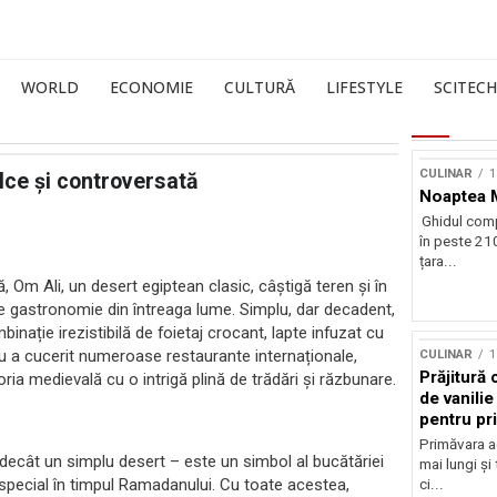
WORLD
ECONOMIE
CULTURĂ
LIFESTYLE
SCITECH
CULINAR
1
lce și controversată
Noaptea 
Ghidul comp
în peste 210
țara...
 Om Ali, un desert egiptean clasic, câștigă teren și în
de gastronomie din întreaga lume. Simplu, dar decadent,
inație irezistibilă de foietaj crocant, lapte infuzat cu
său a cucerit numeroase restaurante internaționale,
CULINAR
1
Prăjitură
ia medievală cu o intrigă plină de trădări și răzbunare.
de vanilie
pentru pr
Primăvara a
 decât un simplu desert – este un simbol al bucătăriei
mai lungi și
n special în timpul Ramadanului. Cu toate acestea,
ci...