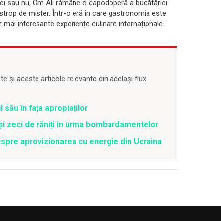
etei sau nu, Om Ali rămâne o capodoperă a bucătăriei
 strop de mister. Într-o eră în care gastronomia este
r mai interesante experiențe culinare internaționale.
 și aceste articole relevante din același flux
 său în fața apropiaților
 și zeci de răniți în urma bombardamentelor
spre aprovizionarea cu energie din Ucraina