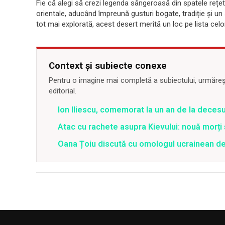
Fie că alegi să crezi legenda sângeroasă din spatele reț
orientale, aducând împreună gusturi bogate, tradiție și un
tot mai explorată, acest desert merită un loc pe lista celo
Context și subiecte conexe
Pentru o imagine mai completă a subiectului, urmărește
editorial.
Ion Iliescu, comemorat la un an de la decesul
Atac cu rachete asupra Kievului: nouă morți
Oana Țoiu discută cu omologul ucrainean de