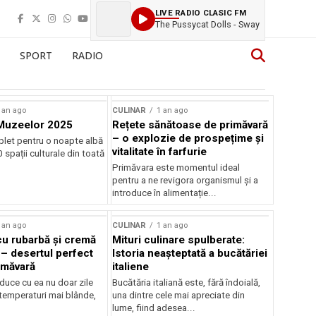
LIVE RADIO CLASIC FM
The Pussycat Dolls - Sway
SPORT
RADIO
 an ago
CULINAR
1 an ago
Muzeelor 2025
Rețete sănătoase de primăvară
– o explozie de prospețime și
let pentru o noapte albă
vitalitate în farfurie
 spații culturale din toată
Primăvara este momentul ideal
pentru a ne revigora organismul și a
introduce în alimentație...
 an ago
CULINAR
1 an ago
 cu rubarbă și cremă
Mituri culinare spulberate:
 – desertul perfect
Istoria neașteptată a bucătăriei
imăvară
italiene
duce cu ea nu doar zile
Bucătăria italiană este, fără îndoială,
 temperaturi mai blânde,
una dintre cele mai apreciate din
lume, fiind adesea...