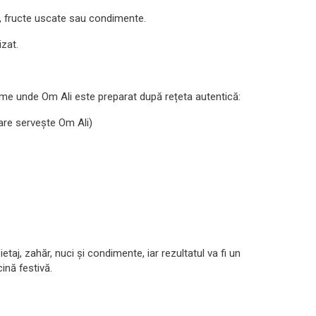
ci, fructe uscate sau condimente.
izat.
 lume unde Om Ali este preparat după rețeta autentică:
care servește Om Ali)
etaj, zahăr, nuci și condimente, iar rezultatul va fi un
ină festivă.