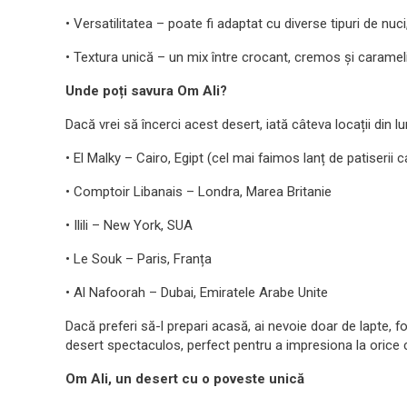
• Versatilitatea – poate fi adaptat cu diverse tipuri de nu
• Textura unică – un mix între crocant, cremos și caramel
Unde poți savura Om Ali?
Dacă vrei să încerci acest desert, iată câteva locații din
• El Malky – Cairo, Egipt (cel mai faimos lanț de patiserii 
• Comptoir Libanais – Londra, Marea Britanie
• Ilili – New York, SUA
• Le Souk – Paris, Franța
• Al Nafoorah – Dubai, Emiratele Arabe Unite
Dacă preferi să-l prepari acasă, ai nevoie doar de lapte, foi
desert spectaculos, perfect pentru a impresiona la orice c
Om Ali, un desert cu o poveste unică