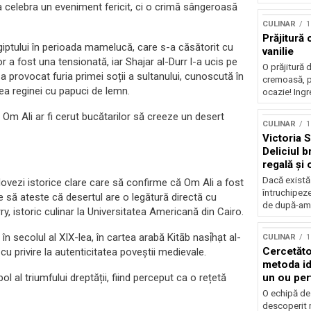
 celebra un eveniment fericit, ci o crimă sângeroasă
CULINAR
1
Prăjitură
Egiptului în perioada mamelucă, care s-a căsătorit cu
vanilie
or a fost una tensionată, iar Shajar al-Durr l-a ucis pe
O prăjitură 
a provocat furia primei soții a sultanului, cunoscută în
cremoasă, p
a reginei cu papuci de lemn.
ocazie! Ingre
Om Ali ar fi cerut bucătarilor să creeze un desert
CULINAR
1
Victoria 
Deliciul b
regală și 
Dacă există 
dovezi istorice clare care să confirme că Om Ali a fost
întruchipeze
 să ateste că desertul are o legătură directă cu
de după-ami
ry, istoric culinar la Universitatea Americană din Cairo.
în secolul al XIX-lea, în cartea arabă Kitāb nasị̄hạt al-
CULINAR
1
Cercetăto
u privire la autenticitatea poveștii medievale.
metoda id
l al triumfului dreptății, fiind perceput ca o rețetă
un ou per
O echipă de 
descoperit 