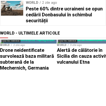
WORLD
2 zile ago
Peste 60% dintre ucraineni se opun
cedării Donbasului în schimbul
securității
WORLD - ULTIMELE ARTICOLE
Sursă foto: Shutterstock
Sursă foto: Shutterstock
WORLD
2 zile ago
WORLD
3 zile ago
Drone neidentificate
Alertă de călătorie în
survolează baza militară
Sicilia din cauza activit
subterană de la
vulcanului Etna
Mechernich, Germania