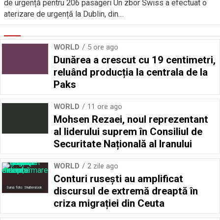
de urgență pentru 206 pasageri Un zbor Swiss a efectuat o
aterizare de urgență la Dublin, din...
WORLD
5 ore ago
Dunărea a crescut cu 19 centimetri,
reluând producția la centrala de la
Paks
WORLD
11 ore ago
Mohsen Rezaei, noul reprezentant
al liderului suprem în Consiliul de
Securitate Națională al Iranului
WORLD
2 zile ago
Conturi rusești au amplificat
discursul de extremă dreaptă în
Sursă foto: Shutterstock
criza migrației din Ceuta