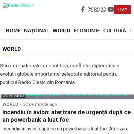
LIVE
HOME
NAȚIONAL
WORLD
ECONOMIE
CULTURĂ
L
WORLD
Știri internaționale, geopolitică, conflicte, diplomație și
evoluții globale importante, selectate editorial pentru
publicul Radio Clasic din România.
Sursă foto: Shutterstock
WORLD
37 de minute ago
Incendiu în avion: aterizare de urgență după ce
un powerbank a luat foc
Incendiu în avion după ce un powerbank a luat foc. Aterizare