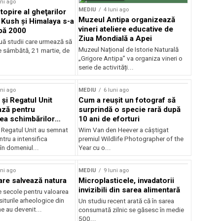
uni ago
MEDIU
4 luni ago
topire al gheţarilor
Muzeul Antipa organizează
 Kush şi Himalaya s-a
vineri ateliere educative de
pă 2000
Ziua Mondială a Apei
uă studii care urmează să
Muzeul Național de Istorie Naturală
e sâmbătă, 21 martie, de
„Grigore Antipa” va organiza vineri o
serie de activități...
rstock
uni ago
MEDIU
6 luni ago
 și Regatul Unit
Cum a reușit un fotograf să
ază pentru
surprindă o specie rară după
ea schimbărilor
10 ani de eforturi
i Regatul Unit au semnat
Wim Van den Heever a câștigat
tru a intensifica
premiul Wildlife Photographer of the
în domeniul...
Year cu o...
uni ago
MEDIU
9 luni ago
are salvează natura
Microplasticele, invadatorii
invizibili din sarea alimentară
e secole pentru valoarea
 siturile arheologice din
Un studiu recent arată că în sarea
e au devenit...
consumată zilnic se găsesc în medie
500...