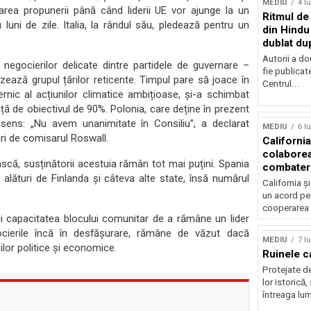
MEDIU
4 l
area propunerii până când liderii UE vor ajunge la un
Ritmul de 
uni de zile. Italia, la rândul său, pledează pentru un
din Hindu
dublat du
Autorii a do
negocierilor delicate dintre partidele de guvernare –
fie publicat
zează grupul țărilor reticente. Timpul pare să joace în
Centrul...
rnic al acțiunilor climatice ambițioase, și-a schimbat
ață de obiectivul de 90%. Polonia, care deține în prezent
Sursă foto: Shutte
nsens: „Nu avem unanimitate în Consiliu”, a declarat
MEDIU
6 l
uri de comisarul Roswall.
California
colabore
scă, susținătorii acestuia rămân tot mai puțini. Spania
combater
 alături de Finlanda și câteva alte state, însă numărul
climatice
California ș
un acord pen
cooperarea 
i capacitatea blocului comunitar de a rămâne un lider
ocierile încă în desfășurare, rămâne de văzut dacă
MEDIU
7 l
ilor politice și economice.
Ruinele c
Protejate d
lor istorică,
întreaga lum