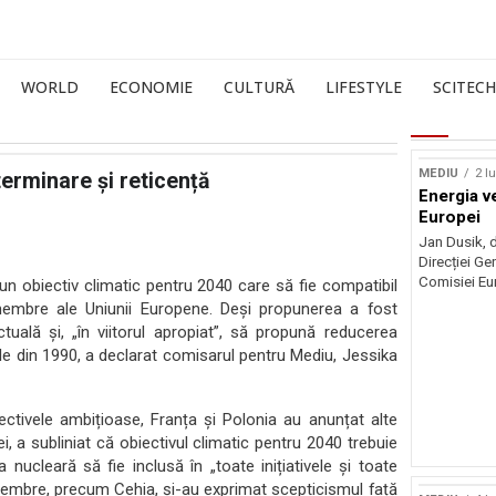
WORLD
ECONOMIE
CULTURĂ
LIFESTYLE
SCITECH
MEDIU
2 l
terminare și reticență
Energia v
Europei
Jan Dusik, d
Direcției Ge
Comisiei Eur
un obiectiv climatic pentru 2040 care să fie compatibil
 membre ale Uniunii Europene. Deși propunerea a fost
uală și, „în viitorul apropiat”, să propună reducerea
ile din 1990, a declarat comisarul pentru Mediu, Jessika
tivele ambițioase, Franța și Polonia au anunțat alte
, a subliniat că obiectivul climatic pentru 2040 trebuie
 nucleară să fie inclusă în „toate inițiativele și toate
te membre, precum Cehia, și-au exprimat scepticismul față