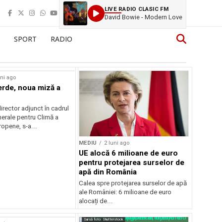
LIVE RADIO CLASIC FM
David Bowie - Modern Love
SPORT
RADIO
uni ago
erde, noua miză a
irector adjunct în cadrul
nerale pentru Climă a
opene, s-a...
MEDIU
2 luni ago
UE alocă 6 milioane de euro
pentru protejarea surselor de
apă din România
Calea spre protejarea surselor de apă
ale României: 6 milioane de euro
alocați de...
Sursă foto: Shutterstock