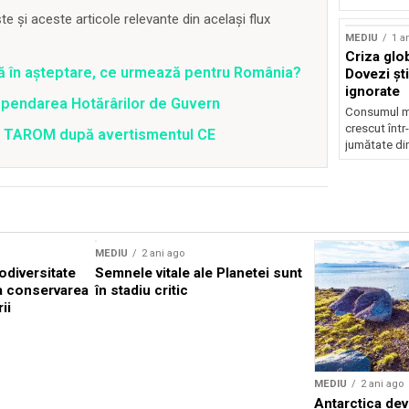
 și aceste articole relevante din același flux
MEDIU
1 a
Criza glob
ră în așteptare, ce urmează pentru România?
Dovezi ști
ignorate
spendarea Hotărârilor de Guvern
Consumul mo
crescut într
 a TAROM după avertismentul CE
jumătate din
MEDIU
2 ani ago
odiversitate
Semnele vitale ale Planetei sunt
la conservarea
în stadiu critic
ii
MEDIU
2 ani ago
Antarctica dev