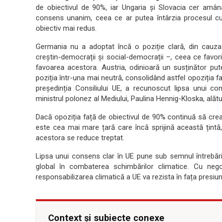
de obiectivul de 90%, iar Ungaria și Slovacia cer amân
consens unanim, ceea ce ar putea întârzia procesul cu l
obiectiv mai redus.
Germania nu a adoptat încă o poziție clară, din cauza 
creștin-democrații și social-democrații –, ceea ce favori
favoarea acestora. Austria, odinioară un susținător pute
poziția într-una mai neutră, consolidând astfel opoziția f
președinția Consiliului UE, a recunoscut lipsa unui co
ministrul polonez al Mediului, Paulina Hennig-Kloska, alăt
Dacă opoziția față de obiectivul de 90% continuă să crea
este cea mai mare țară care încă sprijină această țintă,
acestora se reduce treptat.
Lipsa unui consens clar în UE pune sub semnul întrebări
global în combaterea schimbărilor climatice. Cu neg
responsabilizarea climatică a UE va rezista în fața presiun
Context și subiecte conexe