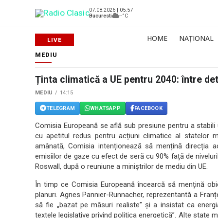
07.08.2026 | 05:57
Bucuresti
--°C
HOME
NAȚIONAL
MEDIU
Ținta climatică a UE pentru 2040: între de
MEDIU
14:15
TELEGRAM
WHATSAPP
FACEBOOK
Comisia Europeană se află sub presiune pentru a stabili 
cu apetitul redus pentru acțiuni climatice al statelor
amânată, Comisia intenționează să mențină direcția act
emisiilor de gaze cu efect de seră cu 90% față de nivelur
Roswall, după o reuniune a miniștrilor de mediu din UE.
În timp ce Comisia Europeană încearcă să mențină obiec
planuri. Agnes Pannier-Runnacher, reprezentantă a Franței
să fie „bazat pe măsuri realiste” și a insistat ca energia
textele legislative privind politica energetică”. Alte sta