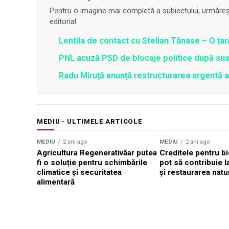
Pentru o imagine mai completă a subiectului, urmărește
editorial.
Lentila de contact cu Stelian Tănase – O ța
PNL acuză PSD de blocaje politice după su
Radu Miruță anunță restructurarea urgentă
MEDIU - ULTIMELE ARTICOLE
MEDIU
2 ani ago
MEDIU
2 ani ago
Agricultura Regenerativăar putea
Creditele pentru bi
fi o soluție pentru schimbările
pot să contribuie 
climatice și securitatea
și restaurarea natur
alimentară