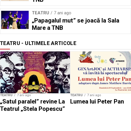
TEATRU
7 ani ago
„Papagalul mut” se joacă la Sala
Mare a TNB
TEATRU - ULTIMELE ARTICOLE
TEATRU
7 ani ago
TEATRU
7 ani ago
„Satul paralel” revine La
Lumea lui Peter Pan
Teatrul „Stela Popescu”