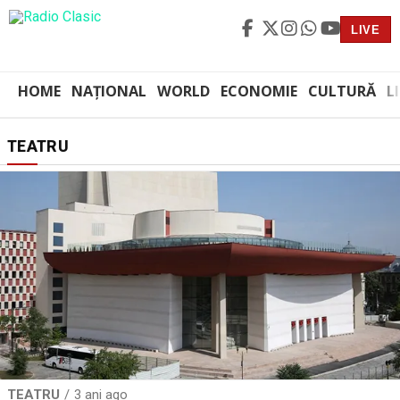
LIVE
HOME
NAȚIONAL
WORLD
ECONOMIE
CULTURĂ
L
TEATRU
TEATRU
3 ani ago