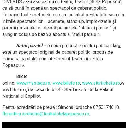
DIVERTIS s-au asociat cu un teatru, Teatrul „Stela Popescu”,
ca să pună în scenă un spectacol de cabaret politic.
Folosind toate metodele cu care au intrat pentru totdeauna în
inimile spectatorilor – scenete, stand-up, improvizație și
parodii muzicale, ei pleacă pe urmele ”statului paralel” și
ajung în celula de bază a acestuia, ”satul paralel”.
Satul paralel
– o nouă producție pentru publicul larg,
este un spectacol original de cabaret politic, produs de
Primăria capitalei prin intermediul Teatrului « Stela
Popescu ».
Bilete
online:
www.mystage.ro
,
www.bilete.ro
,
www.startickets.ro
,w
ww.bilet.ro şi la casa de bilete StarTickets de la Palatul
Național al Copiilor.
Pentru acreditări de presă : Simona Iordache 0753174618,
florentina.iordache@teatrulstelapopescu.ro
.