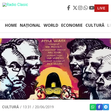
LIVE
HOME
NAȚIONAL
WORLD
ECONOMIE
CULTURĂ
L
CULTURĂ
13:31 / 20/06/2019
WHATSAPP
FACEBO
TEL