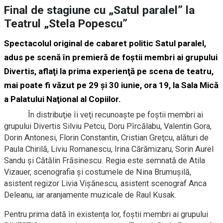
Final de stagiune cu „Satul paralel” la
Teatrul „Stela Popescu”
Spectacolul original de cabaret politic
Satul paralel
,
adus pe scenă în premieră de foştii membri ai grupului
Divertis,
aflaţi la prima experienţă pe scena de teatru,
mai poate fi văzut pe
29
şi
30 iunie
, ora 19,
la Sala Mică
a Palatului Naţional al Copiilor
.
În distribuţie îi veţi recunoaşte pe foştii membri ai
grupului Divertis Silviu Petcu, Doru Pîrcălabu, Valentin Gora,
Dorin Antonesi, Florin Constantin, Cristian Greţcu, alături de
Paula Chirilă, Liviu Romanescu, Irina Cărămizaru, Sorin Aurel
Sandu și Cătălin Frăsinescu. Regia este semnată de Atila
Vizauer, scenografia şi costumele de Nina Brumuşilă,
asistent regizor Livia Vişănescu, asistent scenograf Anca
Deleanu, iar aranjamente muzicale de Raul Kusak.
Pentru prima dată în existența lor, foştii membri ai grupului