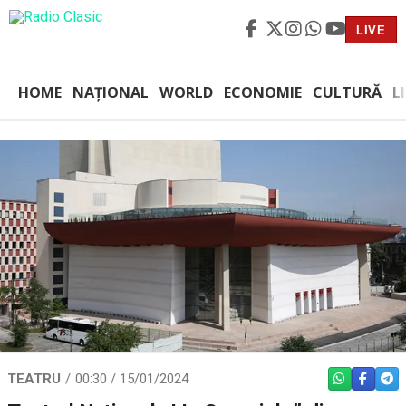
LIVE
HOME
NAȚIONAL
WORLD
ECONOMIE
CULTURĂ
L
TEATRU
00:30 / 15/01/2024
WHATSAPP
FACEBO
TEL