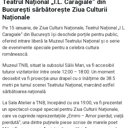
Teatrul Național „I.L. Caragiale” din
București sărbătorește Ziua Culturii
Naționale
Pe 15 ianuarie, de Ziua Culturii Naționale, Teatrul Național „I.L.
Caragiale” din București își deschide porțile pentru public,
oferind intrare liberă la Muzeul Teatrului Național și o serie
de evenimente speciale pentru a celebra cultura
românească.
Muzeul TNB, situat la subsolul Sălii Mari, va fi accesibil
tuturor vizitatorilor între orele 12:00 – 18:00. Un moment
deosebit va fi proiecția unui drapel cu o înălțime de 38.5
metri pe turnul scenei Teatrului Național, marcând astfel
sărbătoarea națională.
La Sala Atelier a TNB, începând cu ora 19:00, va fi prezentat
un spectacol-coupé special pentru Ziua Culturii Naționale,
care va cuprinde reprezentațiile „Emmi – Amor pierdut, viață
pierdută”, una dintre puținele piese scrise de marele poet