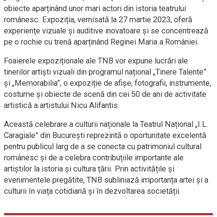
obiecte aparținând unor mari actori din istoria teatrului
românesc. Expoziția, vernisată la 27 martie 2023, oferă
experiențe vizuale și auditive inovatoare și se concentrează
pe o rochie cu trenă aparținând Reginei Maria a României.
Foaierele expoziționale ale TNB vor expune lucrări ale
tinerilor artiști vizuali din programul național „Tinere Talente”
și „Memorabilia”, o expoziție de afișe, fotografii, instrumente,
costume și obiecte de scenă din cei 50 de ani de activitate
artistică a artistului Nicu Alifantis.
Această celebrare a culturii naționale la Teatrul Național „I.L.
Caragiale” din București reprezintă o oportunitate excelentă
pentru publicul larg de a se conecta cu patrimoniul cultural
românesc și de a celebra contribuțiile importante ale
artiștilor la istoria și cultura țării. Prin activitățile și
evenimentele pregătite, TNB subliniază importanța artei și a
culturii în viața cotidiană și în dezvoltarea societății.