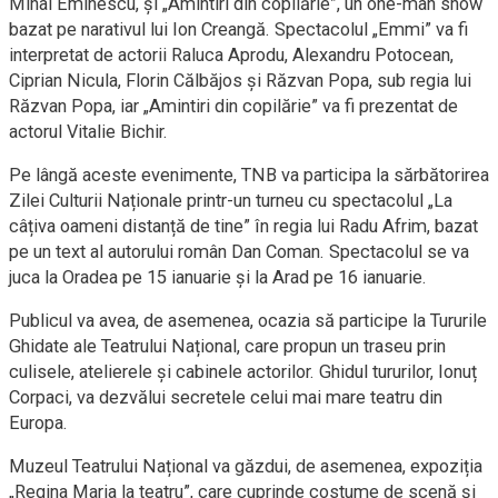
Mihai Eminescu, și „Amintiri din copilărie”, un one-man show
bazat pe narativul lui Ion Creangă. Spectacolul „Emmi” va fi
interpretat de actorii Raluca Aprodu, Alexandru Potocean,
Ciprian Nicula, Florin Călbăjos și Răzvan Popa, sub regia lui
Răzvan Popa, iar „Amintiri din copilărie” va fi prezentat de
actorul Vitalie Bichir.
Pe lângă aceste evenimente, TNB va participa la sărbătorirea
Zilei Culturii Naționale printr-un turneu cu spectacolul „La
câțiva oameni distanță de tine” în regia lui Radu Afrim, bazat
pe un text al autorului român Dan Coman. Spectacolul se va
juca la Oradea pe 15 ianuarie și la Arad pe 16 ianuarie.
Publicul va avea, de asemenea, ocazia să participe la Tururile
Ghidate ale Teatrului Național, care propun un traseu prin
culisele, atelierele și cabinele actorilor. Ghidul tururilor, Ionuț
Corpaci, va dezvălui secretele celui mai mare teatru din
Europa.
Muzeul Teatrului Național va găzdui, de asemenea, expoziția
„Regina Maria la teatru”, care cuprinde costume de scenă și