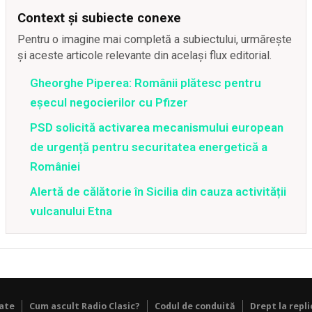
Context și subiecte conexe
Pentru o imagine mai completă a subiectului, urmărește
și aceste articole relevante din același flux editorial.
Gheorghe Piperea: Românii plătesc pentru
eșecul negocierilor cu Pfizer
PSD solicită activarea mecanismului european
de urgență pentru securitatea energetică a
României
Alertă de călătorie în Sicilia din cauza activității
vulcanului Etna
tate
Cum ascult Radio Clasic?
Codul de conduită
Drept la repli