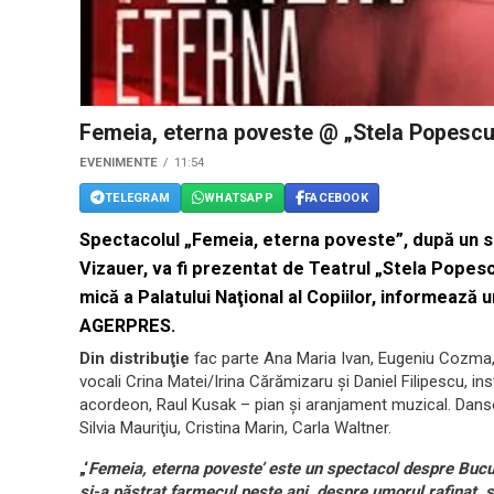
Femeia, eterna poveste @ „Stela Popesc
EVENIMENTE
11:54
TELEGRAM
WHATSAPP
FACEBOOK
Spectacolul „Femeia, eterna poveste”, după un sce
Vizauer, va fi prezentat de Teatrul „Stela Popescu”
mică a Palatului Naţional al Copiilor, informează
AGERPRES.
Din distribuţie
fac parte Ana Maria Ivan, Eugeniu Cozma, 
vocali Crina Matei/Irina Cărămizaru şi Daniel Filipescu, i
acordeon, Raul Kusak – pian şi aranjament muzical. Dans
Silvia Mauriţiu, Cristina Marin, Carla Waltner.
„‘
Femeia, eterna poveste’
este un spectacol despre Bucur
şi-a păstrat farmecul peste ani, despre umorul rafinat, ş