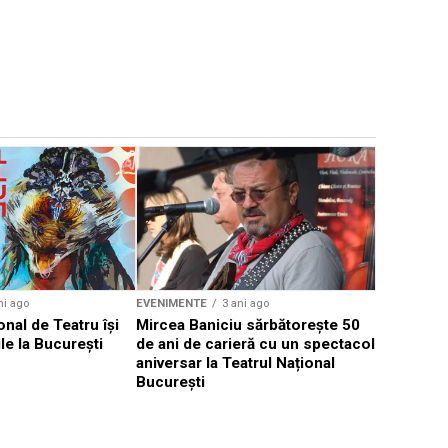
EVENIMENTE
Weekend c
Teatru la 
eveniment
ni ago
EVENIMENTE
3 ani ago
onal de Teatru își
Mircea Baniciu sărbătorește 50
le la București
de ani de carieră cu un spectacol
aniversar la Teatrul Național
București