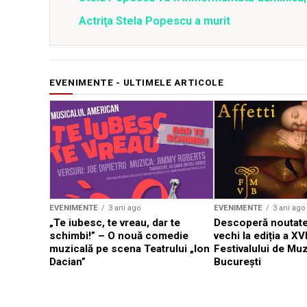
Actriţa Stela Popescu a murit
EVENIMENTE - ULTIMELE ARTICOLE
EVENIMENTE
3 ani ago
EVENIMENTE
3 ani ago
„Te iubesc, te vreau, dar te
Descoperă noutate
schimbi!” – O nouă comedie
vechi la ediția a XVI
muzicală pe scena Teatrului „Ion
Festivalului de Mu
Dacian”
București