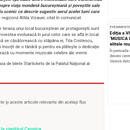
despre viaţa mondenă bucureşteană şi poveştile sale
u scenic ce descrie sugestiv aerul acelei lumi care
 regizorul Attila Vizauer, citat în comunicat.
EVENIMENT
e terasa unui local bucureştean iar protagoniştii sunt
Ediția a V
ovestea evoluează în jurul celor care se află în local.
‘MUSICA 
ă se căsătorească cu stăpâna ei, Tita Cristescu,
elitele mu
 însoţit de o tânără şi pentru ea plăteşte o dedicaţie
Brașov
În perioada
nează cu momente muzicale celebre ale vremii.
deveni centr
clasice dator
asa de bilete Startickets de la Palatul Naţional al
 și aceste articole relevante din același flux
a cimitirul Cernica