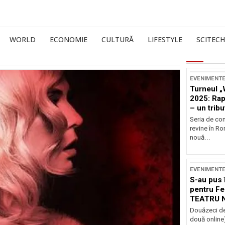
WORLD
ECONOMIE
CULTURĂ
LIFESTYLE
SCITECH
EVENIMENT
Turneul „
2025: Ra
– un tribu
și Occide
Seria de co
revine în R
nouă...
EVENIMENT
S-au pus 
pentru Fe
TEATRU 
Douăzeci de
două online