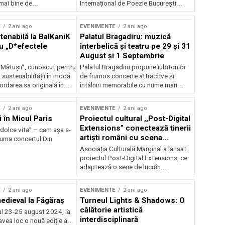
mai bine de...
Internațional de Poezie București...
E
2 ani ago
EVENIMENTE
2 ani ago
enabilă la BalKaniK
Palatul Bragadiru: muzică
cu „D*efectele
interbelică şi teatru pe 29 şi 31
August şi 1 Septembrie
 Mătușii”, cunoscut pentru
Palatul Bragadiru propune iubitorilor
sustenabilității în modă
de frumos concerte attractive şi
ordarea sa originală în...
întâlniri memorabile cu nume mari...
E
2 ani ago
EVENIMENTE
2 ani ago
i în Micul Paris
Proiectul cultural ,,Post-Digital
Extensions” conectează tinerii
dolce vita” – cam așa s-
artiști români cu scena
zuma concertul Din
internațională
Asociația Culturală Marginal a lansat
proiectul Post-Digital Extensions, ce
adaptează o serie de lucrări...
E
2 ani ago
EVENIMENTE
2 ani ago
medieval la Făgăraș
Turneul Lights & Shadows: O
călătorie artistică
l 23-25 august 2024, la
interdisciplinară
vea loc o nouă ediție a...