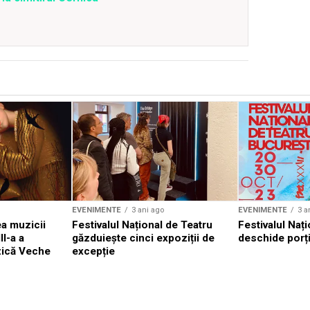
EVENIMENTE
3 ani ago
EVENIMENTE
3 a
a muzicii
Festivalul Național de Teatru
Festivalul Nați
II-a a
găzduiește cinci expoziții de
deschide porți
zică Veche
excepție