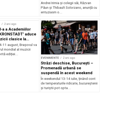
Andrei Irimia și colegii săi, Răzvan
Păun și Thibault Solorzano, anunță cu
entuziasm o...
E
2 ani ago
II-a a Academiilor
KRONSTADT’ aduce
zicii clasice la
 4-11 august, Brașovul va
ul mondial al muzicii
ită ediției...
EVENIMENTE
2 ani ago
Străzi deschise, București –
Promenadă urbană se
suspendă în acest weekend
În weekendul 13-14 iulie, ținând cont
de temperaturile ridicate, bucureștenii
și turiștii pot opta...