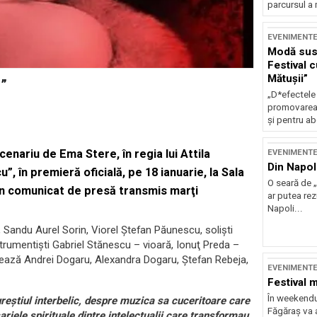
parcursul a 
EVENIMENT
Modă sust
Festival 
Mătușii”
u”
„D*efectele
promovarea 
și pentru ab
nariu de Ema Stere, în regia lui Attila
EVENIMENT
Din Napol
, în premieră oficială, pe 18 ianuarie, la Sala
O seară de „
 un comunicat de presă transmis marţi
ar putea re
Napoli...
Sandu Aurel Sorin, Viorel Ştefan Păunescu, solişti
nstrumentişti Gabriel Stănescu – vioară, Ionuţ Preda –
ează Andrei Dogaru, Alexandra Dogaru, Ştefan Rebeja,
EVENIMENT
Festival 
În weekendu
eştiul interbelic, despre muzica sa cuceritoare care
Făgăraș va a
arjele spirituale dintre intelectualii care transformau