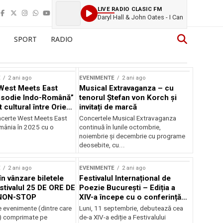
LIVE RADIO CLASIC FM
Daryl Hall & John Oates - I Can
SPORT
RADIO
E
2 ani ago
EVENIMENTE
2 ani ago
West Meets East
Musical Extravaganza – cu
psodie Indo-Română”
tenorul Ștefan von Korch și
t cultural între Orient
invitați de marcă
nt
ncerte West Meets East
Concertele Musical Extravaganza
omânia în 2025 cu o
continuă în lunile octombrie,
noiembrie şi decembrie cu programe
deosebite, cu...
E
2 ani ago
EVENIMENTE
2 ani ago
în vânzare biletele
Festivalul Internațional de
stivalul 25 DE ORE DE
Poezie București – Ediția a
NON-STOP
XIV-a începe cu o conferință
despre limba română
 evenimente (dintre care
Luni, 11 septembrie, debutează cea
susținută de Marco Lucchesi
) comprimate pe
de-a XIV-a ediție a Festivalului