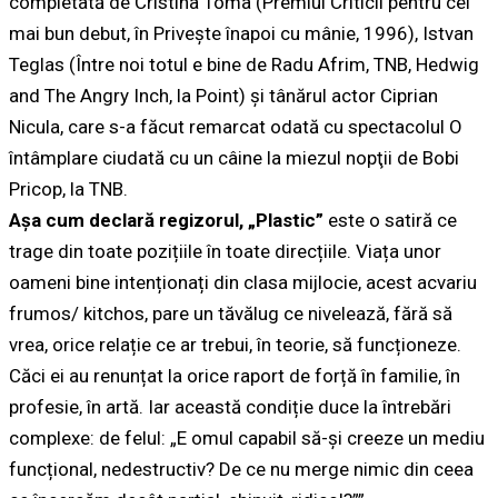
completată de Cristina Toma (Premiul Criticii pentru cel
mai bun debut, în Privește înapoi cu mânie, 1996), Istvan
Teglas (Între noi totul e bine de Radu Afrim, TNB, Hedwig
and The Angry Inch, la Point) și tânărul actor Ciprian
Nicula, care s-a făcut remarcat odată cu spectacolul O
întâmplare ciudată cu un câine la miezul nopţii de Bobi
Pricop, la TNB.
Așa cum declară regizorul, „Plastic”
este o satiră ce
trage din toate pozițiile în toate direcțiile. Viața unor
oameni bine intenționați din clasa mijlocie, acest acvariu
frumos/ kitchos, pare un tăvălug ce nivelează, fără să
vrea, orice relație ce ar trebui, în teorie, să funcționeze.
Căci ei au renunțat la orice raport de forță în familie, în
profesie, în artă. Iar această condiție duce la întrebări
complexe: de felul: „E omul capabil să-și creeze un mediu
funcțional, nedestructiv? De ce nu merge nimic din ceea