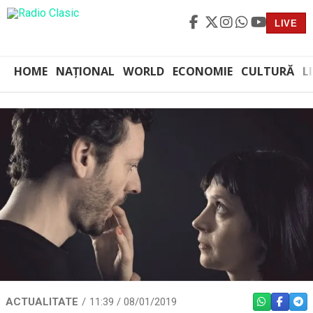
LIVE
HOME
NAȚIONAL
WORLD
ECONOMIE
CULTURĂ
L
ACTUALITATE
11:39 / 08/01/2019
WHATSAPP
FACEBO
TEL