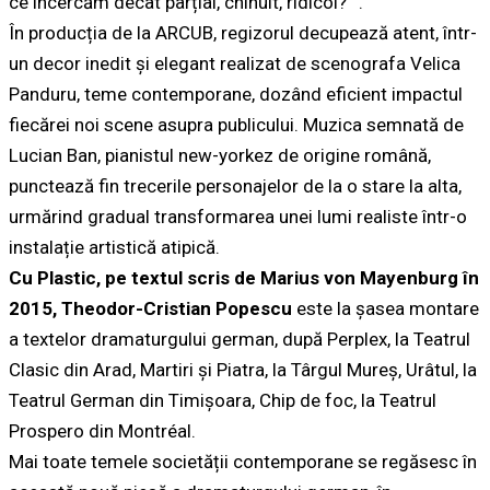
ce încercăm decât parțial, chinuit, ridicol?””.
În producția de la ARCUB, regizorul decupează atent, într-
un decor inedit și elegant realizat de scenografa Velica
Panduru, teme contemporane, dozând eficient impactul
fiecărei noi scene asupra publicului. Muzica semnată de
Lucian Ban, pianistul new-yorkez de origine română,
punctează fin trecerile personajelor de la o stare la alta,
urmărind gradual transformarea unei lumi realiste într-o
instalație artistică atipică.
Cu Plastic, pe textul scris de Marius von Mayenburg în
2015, Theodor-Cristian Popescu
este la șasea montare
a textelor dramaturgului german, după Perplex, la Teatrul
Clasic din Arad, Martiri și Piatra, la Târgul Mureș, Urâtul, la
Teatrul German din Timișoara, Chip de foc, la Teatrul
Prospero din Montréal.
Mai toate temele societății contemporane se regăsesc în