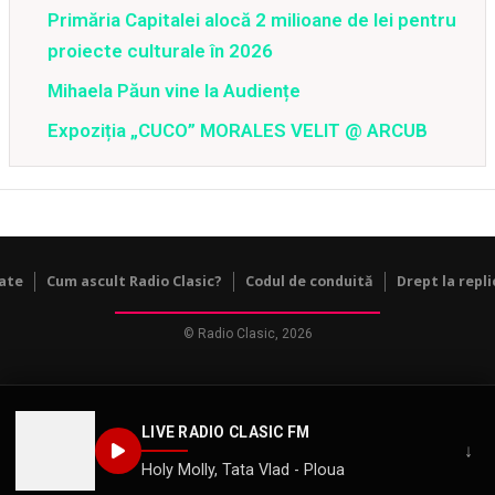
Primăria Capitalei alocă 2 milioane de lei pentru
proiecte culturale în 2026
Mihaela Păun vine la Audiențe
Expoziția „CUCO” MORALES VELIT @ ARCUB
tate
Cum ascult Radio Clasic?
Codul de conduită
Drept la repli
© Radio Clasic, 2026
LIVE RADIO CLASIC FM
↓
Holy Molly, Tata Vlad - Ploua