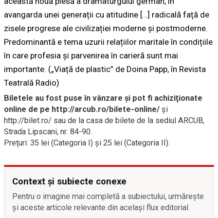
această nouă piesă a dramaturgului german, în
avangarda unei generații cu atitudine […] radicală față de
zisele progrese ale civilizației moderne și postmoderne.
Predominantă e tema uzurii relațiilor maritale în condițiile
în care profesia și parvenirea în carieră sunt mai
importante. („Viață de plastic” de Doina Papp, în Revista
Teatrală Radio)
Biletele au fost puse în vânzare și pot fi achiziţionate
online de pe http://arcub.ro/bilete-online/
și
http://bilet.ro/ sau de la casa de bilete de la sediul ARCUB,
Strada Lipscani, nr. 84-90.
Prețuri: 35 lei (Categoria I) și 25 lei (Categoria II).
Context și subiecte conexe
Pentru o imagine mai completă a subiectului, urmărește
și aceste articole relevante din același flux editorial.