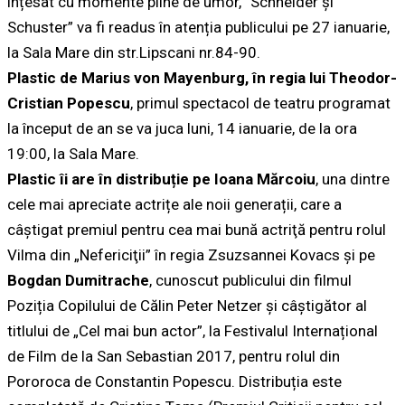
înțesat cu momente pline de umor, ”Schneider și
Schuster” va fi readus în atenția publicului pe 27 ianuarie,
la Sala Mare din str.Lipscani nr.84-90.
Plastic de Marius von Mayenburg, în regia lui Theodor-
Cristian Popescu
, primul spectacol de teatru programat
la început de an se va juca luni, 14 ianuarie, de la ora
19:00, la Sala Mare.
Plastic îi are în distribuție pe Ioana Mărcoiu
, una dintre
cele mai apreciate actrițe ale noii generații, care a
câștigat premiul pentru cea mai bună actriţă pentru rolul
Vilma din „Nefericiţii” în regia Zsuzsannei Kovacs și pe
Bogdan Dumitrache
, cunoscut publicului din filmul
Poziția Copilului de Călin Peter Netzer și câștigător al
titlului de „Cel mai bun actor”, la Festivalul Internațional
de Film de la San Sebastian 2017, pentru rolul din
Pororoca de Constantin Popescu. Distribuția este