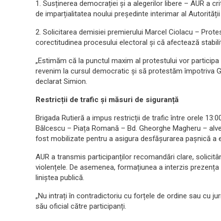
1. Susținerea democrației și a alegerilor libere – AUR a cri
de imparțialitatea noului președinte interimar al Autorit
2. Solicitarea demisiei premierului Marcel Ciolacu – Prot
corectitudinea procesului electoral și că afectează stabili
„Estimăm că la punctul maxim al protestului vor participa
revenim la cursul democratic și să protestăm împotriva Gu
declarat Simion.
Restricții de trafic și măsuri de siguranță
Brigada Rutieră a impus restricții de trafic între orele 13:0
Bălcescu – Piața Romană – Bd. Gheorghe Magheru – alveola
fost mobilizate pentru a asigura desfășurarea pașnică a 
AUR a transmis participanților recomandări clare, solicitâ
violențele. De asemenea, formațiunea a interzis prezența 
liniștea publică.
„Nu intrați în contradictoriu cu forțele de ordine sau cu jur
său oficial către participanți.