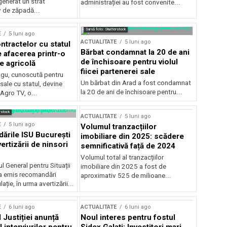
generat un strat
administrației au fost convenite...
v de zăpadă...
Sursă foto: Shutterstock
E
5 luni ago
ACTUALITATE
5 luni ago
ntractelor cu statul
Bărbat condamnat la 20 de ani
e afacerea printr-o
de închisoare pentru violul
e agricolă
fiicei partenerei sale
gu, cunoscută pentru
Un bărbat din Arad a fost condamnat
sale cu statul, devine
la 20 de ani de închisoare pentru...
 Agro TV, o...
rstock
ACTUALITATE
5 luni ago
E
5 luni ago
Volumul tranzacțiilor
rile ISU București
imobiliare din 2025: scădere
ertizării de ninsori
semnificativă față de 2024
Volumul total al tranzacțiilor
l General pentru Situații
imobiliare din 2025 a fost de
a emis recomandări
aproximativ 525 de milioane...
ție, în urma avertizării...
E
6 luni ago
ACTUALITATE
6 luni ago
 Justiției anunță
Noul interes pentru fostul