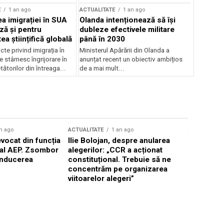
E
1 an ago
ACTUALITATE
1 an ago
a imigrației în SUA
Olanda intenționează să își
ză și pentru
dubleze efectivele militare
a științifică globală
până în 2030
cte privind imigrația în
Ministerul Apărării din Olanda a
e stârnesc îngrijorare în
anunțat recent un obiectiv ambițios
tătorilor din întreaga...
de a mai mult...
n ago
ACTUALITATE
1 an ago
ACTUALITATE
evocat din funcția
Ilie Bolojan, despre anularea
Toni Greb
 al AEP. Zsombor
alegerilor: „CCR a acționat
din frunte
onducerea
constituțional. Trebuie să ne
momentul 
concentrăm pe organizarea
viitoarelor alegeri”