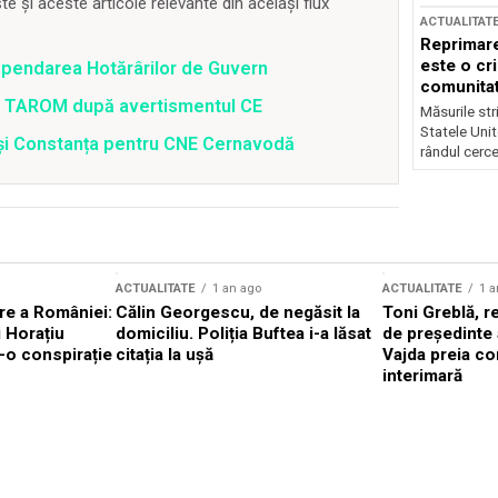
 și aceste articole relevante din același flux
ACTUALITAT
Reprimare
este o cri
spendarea Hotărârilor de Guvern
comunitate
 a TAROM după avertismentul CE
Măsurile stri
Statele Unit
i și Constanța pentru CNE Cernavodă
rândul cerce
ACTUALITATE
1 an ago
ACTUALITATE
1 a
are a României:
Călin Georgescu, de negăsit la
Toni Greblă, r
 Horațiu
domiciliu. Poliția Buftea i-a lăsat
de președinte
r-o conspirație
citația la ușă
Vajda preia c
interimară