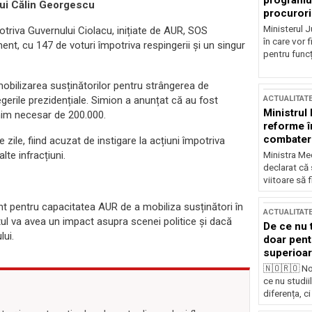
programul
lui Călin Georgescu
procurori
Ministerul Ju
otriva Guvernului Ciolacu, inițiate de AUR, SOS
în care vor f
ent, cu 147 de voturi împotriva respingerii și un singur
pentru funcți
obilizarea susținătorilor pentru strângerea de
gerile prezidențiale. Simion a anunțat că au fost
ACTUALITAT
Ministrul
nim necesar de 200.000.
reforme î
combaterea
zile, fiind acuzat de instigare la acțiuni împotriva
lte infracțiuni.
Ministra Med
declarat că
viitoare să 
 pentru capacitatea AUR de a mobiliza susținători în
ACTUALITAT
ul va avea un impact asupra scenei politice și dacă
De ce nu 
lui.
doar pentr
superioar
🇳🇴🇷🇴 No
ce nu studii
diferența, ci