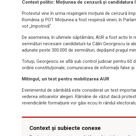
Context politic: Moțiunea de cenzură și candidatura 
Protestul vine în urma respingerii moțiunii de cenzură împ
România și POT. Moțiunea a fost respinsă vineri, în Parlam
vot „împotrivă”.
De asemenea, în ultimele săptămâni, AUR a fost activ în m
semnături necesare candidaturii lui Călin Georgescu la ale
adunate peste 300.000 de semnături, depășind pragul mi
Totuși, Georgescu se află sub control judiciar pentru 60 de 
ordinii constituționale, comunicarea de informații false și a
Mitingul, un test pentru mobilizarea AUR
Evenimentul de sâmbătă este considerat un test important
vederea viitoarelor alegeri. Rămâne de văzut dacă protest
revendicările formațiunii vor găsi ecou în rândul electoratu
Context și subiecte conexe