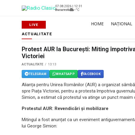
07.08.2026 | 12:31
Bucuresti
--°C
HOME
NAȚIONAL
ACTUALITATE
Protest AUR la București: Miting împotriv
Victoriei
ACTUALITATE
13:13
TELEGRAM
WHATSAPP
FACEBOOK
Alianța pentru Unirea Românilor (AUR) a organizat sâmbătă
spre Piața Victoriei, pentru a protesta împotriva guvernul
Simion, a estimat că protestul va atinge un punct maxim 
Protestul AUR: Revendicări și mobilizare
Mitingul a fost anunțat ca un eveniment antiguvernamental,
lui George Simion: