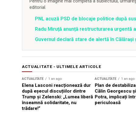
Pentru o imagine mai completă a subiectului, urmărește
editorial.
PNL acuză PSD de blocaje politice după su
Radu Miruță anunță restructurarea urgentă
Guvernul declară stare de alertă în Călăraș
ACTUALITATE - ULTIMELE ARTICOLE
ACTUALITATE
1 an ago
ACTUALITATE
1 an ago
Elena Lasconi reacționează dur
Plan de destabiliz
după eșecul discuțiilor dintre
Călin Georgescu și
Trump și Zelenski: „Lumea liberă
Potra, implicați înt
înseamnă solidaritate, nu
periculoasă
trădare!”