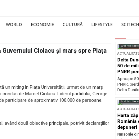
WORLD
ECONOMIE
CULTURĂ
LIFESTYLE
SCITECH
Sursă foto: Shutte
a Guvernului Ciolacu și marș spre Piața
ACTUALITAT
Delta Dun
50 de mil
PNRR pen
esențiale
Aproape 50 
PNRR, pierdu
 un miting în Piața Universității, urmat de un marș
Delta Dunării
ui condus de Marcel Ciolacu. Liderul partidului, George
de participare de aproximativ 100.000 de persoane.
Sursă foto: Shutte
ACTUALITAT
Harta zăp
România c
 având două obiective principale, potrivit declarațiilor
depuneri 
Ninsorile di