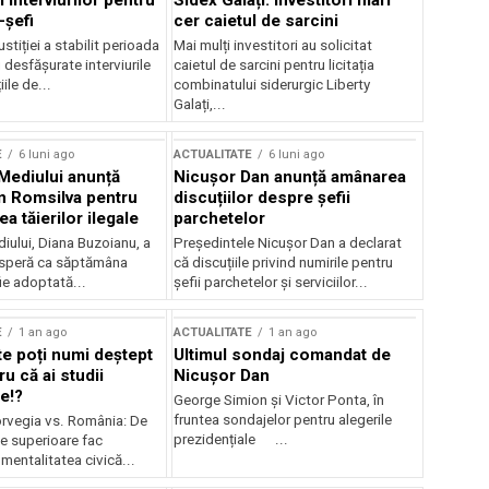
 interviurilor pentru
Sidex Galați: Investitori mari
-șefi
cer caietul de sarcini
stiției a stabilit perioada
Mai mulți investitori au solicitat
i desfășurate interviurile
caietul de sarcini pentru licitația
ile de...
combinatului siderurgic Liberty
Galați,...
E
6 luni ago
ACTUALITATE
6 luni ago
 Mediului anunță
Nicușor Dan anunță amânarea
n Romsilva pentru
discuțiilor despre șefii
 tăierilor ilegale
parchetelor
iului, Diana Buzoianu, a
Președintele Nicușor Dan a declarat
 speră ca săptămâna
că discuțiile privind numirile pentru
fie adoptată...
șefii parchetelor și serviciilor...
E
1 an ago
ACTUALITATE
1 an ago
te poți numi deștept
Ultimul sondaj comandat de
u că ai studii
Nicușor Dan
e!?
George Simion și Victor Ponta, în
fruntea sondajelor pentru alegerile
rvegia vs. România: De
prezidențiale ...
le superioare fac
 mentalitatea civică...