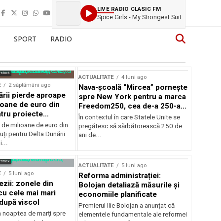
LIVE RADIO CLASIC FM
Spice Girls - My Strongest Suit
SPORT
RADIO
rstock
ACTUALITATE
4 luni ago
E
2 săptămâni ago
Nava-școală “Mircea” pornește
ării pierde aproape
spre New York pentru a marca
ioane de euro din
Freedom250, cea de-a 250-a
tru proiecte
aniversare a Statelor Unite
În contextul în care Statele Unite se
de milioane de euro din
pregătesc să sărbătorească 250 de
ți pentru Delta Dunării
ani de...
...
rstock
ACTUALITATE
5 luni ago
E
5 luni ago
Reforma administrației:
ezii: zonele din
Bolojan detaliază măsurile și
u cele mai mari
economiile planificate
după viscol
Premierul Ilie Bolojan a anunțat că
n noaptea de marți spre
elementele fundamentale ale reformei