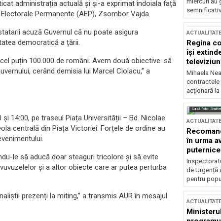
miercuri au 
ticat administrația actuală și și-a exprimat îndoiala față
semnificati
ății Electorale Permanente (AEP), Zsombor Vajda.
estatarii acuză Guvernul că nu poate asigura
ACTUALITAT
tatea democratică a țării.
Regina co
își extind
 cel puțin 100.000 de români. Avem două obiective: să
televiziun
vernului, cerând demisia lui Marcel Ciolacu,” a
Mihaela Nea
contractele 
acționară la
Sursă foto: Shutte
0 și 14:00, pe traseul Piața Universității – Bd. Nicolae
ACTUALITAT
 centrală din Piața Victoriei. Forțele de ordine au
Recomandă
evenimentului.
în urma av
puternice
ndu-le să aducă doar steaguri tricolore și să evite
Inspectoratu
vuvuzelelor și a altor obiecte care ar putea perturba
de Urgență 
pentru popula
naliștii prezenți la miting,” a transmis AUR în mesajul
ACTUALITAT
Ministerul