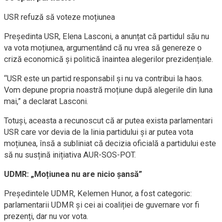
USR refuză să voteze moțiunea
Președinta USR, Elena Lasconi, a anunțat că partidul său nu
va vota moțiunea, argumentând că nu vrea să genereze o
criză economică și politică înaintea alegerilor prezidențiale.
“USR este un partid responsabil și nu va contribui la haos.
Vom depune propria noastră moțiune după alegerile din luna
mai,” a declarat Lasconi.
Totuși, aceasta a recunoscut că ar putea exista parlamentari
USR care vor devia de la linia partidului și ar putea vota
moțiunea, însă a subliniat că decizia oficială a partidului este
să nu susțină inițiativa AUR-SOS-POT.
UDMR: „Moțiunea nu are nicio șansă”
Președintele UDMR, Kelemen Hunor, a fost categoric:
parlamentarii UDMR și cei ai coaliției de guvernare vor fi
prezenți, dar nu vor vota.