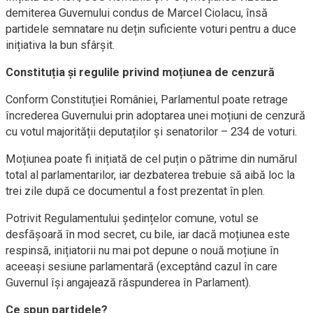
demiterea Guvernului condus de Marcel Ciolacu, însă
partidele semnatare nu dețin suficiente voturi pentru a duce
inițiativa la bun sfârșit.
Constituția și regulile privind moțiunea de cenzură
Conform Constituției României, Parlamentul poate retrage
încrederea Guvernului prin adoptarea unei moțiuni de cenzură
cu votul majorității deputaților și senatorilor – 234 de voturi.
Moțiunea poate fi inițiată de cel puțin o pătrime din numărul
total al parlamentarilor, iar dezbaterea trebuie să aibă loc la
trei zile după ce documentul a fost prezentat în plen.
Potrivit Regulamentului ședințelor comune, votul se
desfășoară în mod secret, cu bile, iar dacă moțiunea este
respinsă, inițiatorii nu mai pot depune o nouă moțiune în
aceeași sesiune parlamentară (exceptând cazul în care
Guvernul își angajează răspunderea în Parlament).
Ce spun partidele?