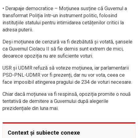
• Derapaje democratice – Moțiunea susține că Guvernul a
transformat Poliția într-un instrument politic, folosind
instituțiile statului pentru intimidarea cetățenilor critici la
adresa puterii.
Deși moțiunea de cenzură va fi dezbătută și votată, șansele
ca Guvernul Ciolacu II să fie demis sunt extrem de mici,
deoarece opoziția nu are suficiente voturi.
USR și UDMR refuză să voteze moțiunea, iar parlamentarii
PSD-PNL-UDMR vor fi prezenți, dar nu vor vota, ceea ce
face imposibil atingerea pragului de 234 de voturi necesare.
Chiar dacă moțiunea va fi respinsă, opoziția promite o nouă
tentativă de demitere a Guvernului după alegerile
prezidențiale din luna mai.
Context și subiecte conexe