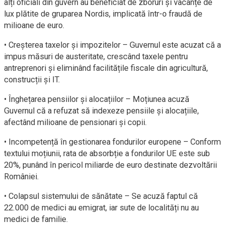
alți oficiali din guvern au beneficiat de zboruri și vacanțe de
lux plătite de gruparea Nordis, implicată într-o fraudă de
milioane de euro.
• Creșterea taxelor și impozitelor – Guvernul este acuzat că a
impus măsuri de austeritate, crescând taxele pentru
antreprenori și eliminând facilitățile fiscale din agricultură,
construcții și IT.
• Înghețarea pensiilor și alocațiilor – Moțiunea acuză
Guvernul că a refuzat să indexeze pensiile și alocațiile,
afectând milioane de pensionari și copii.
• Incompetență în gestionarea fondurilor europene – Conform
textului moțiunii, rata de absorbție a fondurilor UE este sub
20%, punând în pericol miliarde de euro destinate dezvoltării
României.
• Colapsul sistemului de sănătate – Se acuză faptul că
22.000 de medici au emigrat, iar sute de localități nu au
medici de familie.