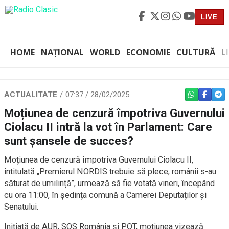
LIVE
HOME
NAȚIONAL
WORLD
ECONOMIE
CULTURĂ
L
ACTUALITATE
07:37 / 28/02/2025
WHATSAPP
FACEBO
TEL
Moțiunea de cenzură împotriva Guvernului
Ciolacu II intră la vot în Parlament: Care
sunt șansele de succes?
Moțiunea de cenzură împotriva Guvernului Ciolacu II,
intitulată „Premierul NORDIS trebuie să plece, românii s-au
săturat de umilință”, urmează să fie votată vineri, începând
cu ora 11:00, în ședința comună a Camerei Deputaților și
Senatului.
Inițiată de AUR, SOS România și POT, moțiunea vizează