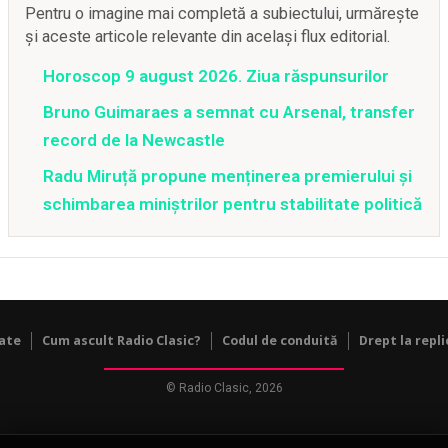
Pentru o imagine mai completă a subiectului, urmărește
și aceste articole relevante din același flux editorial.
Horoscop 9 august 2026. Ziua răspunsurilor
Bruno Guimaraes a semnat cu Arsenal, transfer
record de la Newcastle
Radu Miruță propune menținerea premierului și
schimbarea miniștrilor pentru stabilitate politică
tate
Cum ascult Radio Clasic?
Codul de conduită
Drept la repli
© Radio Clasic, 2026