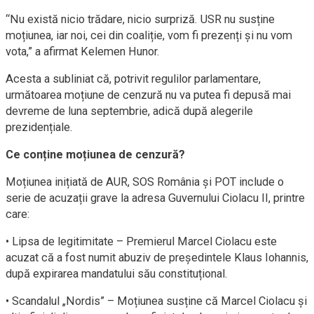
“Nu există nicio trădare, nicio surpriză. USR nu susține
moțiunea, iar noi, cei din coaliție, vom fi prezenți și nu vom
vota,” a afirmat Kelemen Hunor.
Acesta a subliniat că, potrivit regulilor parlamentare,
următoarea moțiune de cenzură nu va putea fi depusă mai
devreme de luna septembrie, adică după alegerile
prezidențiale.
Ce conține moțiunea de cenzură?
Moțiunea inițiată de AUR, SOS România și POT include o
serie de acuzații grave la adresa Guvernului Ciolacu II, printre
care:
• Lipsa de legitimitate – Premierul Marcel Ciolacu este
acuzat că a fost numit abuziv de președintele Klaus Iohannis,
după expirarea mandatului său constituțional.
• Scandalul „Nordis” – Moțiunea susține că Marcel Ciolacu și