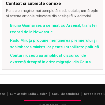
Context și subiecte conexe
Pentru o imagine mai completă a subiectului, urmărește
și aceste articole relevante din același flux editorial.
Bruno Guimaraes a semnat cu Arsenal, transfer
record de la Newcastle
Radu Miruță propune menținerea premierului și
schimbarea miniștrilor pentru stabilitate politică
Conturi rusești au amplificat discursul de
extremă dreaptă în criza migrației din Ceuta
tate
Cum ascult Radio Clasic?
Codul de conduită
Drept la repli