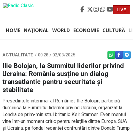
LIVE
HOME
NAȚIONAL
WORLD
ECONOMIE
CULTURĂ
L
ACTUALITATE
00:28 / 02/03/2025
WHATSAPP
FACEBO
TEL
Ilie Bolojan, la Summitul liderilor privind
Ucraina: România susține un dialog
transatlantic pentru securitate și
stabilitate
Președintele interimar al României, Ilie Bolojan, participă
duminică la Summitul liderilor privind Ucraina, organizat la
Londra de prim-ministrul britanic Keir Starmer. Evenimentul
vine într-un moment critic pentru relațiile dintre Europa, SUA
și Ucraina, pe fondul recentei confruntări dintre Donald Trump