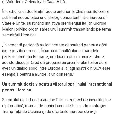
și Volodimir Zelensky la Casa Albă.
În cadrul unei declarații făcute anterior la Chișinău, Bolojan a
subliniat necesitatea unui dialog consistent între Europa și
Statele Unite, susținând inițiativa premierului italian Giorgia
Meloni privind organizarea unui summit transatlantic pe tema
securității Ucrainei.
„În această perioadă au loc aceste consultări pentru a găsi
niște poziții comune. În urma consultărilor cu partidele
parlamentare din România, ne ducem cu un mandat clar la
aceste discuții. Cred că propunerea premierului Italiei de a
avea un dialog solid între Europa și aliații noștri din SUA este
esențială pentru a ajunge la un consens.”
Un summit decisiv pentru viitorul sprijinului internațional
pentru Ucraina
Summitul de la Londra are loc într-un context de incertitudine
diplomatică, marcat de schimbarea de ton a administrației
Trump față de Ucraina și de eforturile Europei de a-și