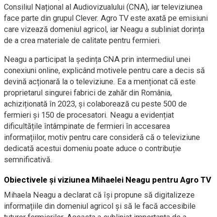
Consiliul Național al Audiovizualului (CNA), iar televiziunea
face parte din grupul Clever. Agro TV este axată pe emisiuni
care vizează domeniul agricol, iar Neagu a subliniat dorința
de a crea materiale de calitate pentru fermieri.
Neagu a participat la ședința CNA prin intermediul unei
conexiuni online, explicând motivele pentru care a decis să
devină acționară la o televiziune. Ea a menționat că este
proprietarul singurei fabrici de zahăr din România,
achiziționată în 2023, și colaborează cu peste 500 de
fermieri și 150 de procesatori. Neagu a evidențiat
dificultățile întâmpinate de fermieri în accesarea
informațiilor, motiv pentru care consideră că o televiziune
dedicată acestui domeniu poate aduce o contribuție
semnificativă.
Obiectivele și viziunea Mihaelei Neagu pentru Agro TV
Mihaela Neagu a declarat că își propune să digitalizeze
informațiile din domeniul agricol și să le facă accesibile