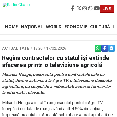
LIVE
HOME
NAȚIONAL
WORLD
ECONOMIE
CULTURĂ
L
ACTUALITATE
18:20 / 17/02/2026
WHATSAPP
FACEBO
TEL
Regina contractelor cu statul își extinde
afacerea printr-o televiziune agricolă
Mihaela Neagu, cunoscută pentru contractele sale cu
statul, devine acționară la Agro TV, o televiziune dedicată
agriculturii, cu scopul de a îmbunătăți accesul fermierilor
la informații relevante.
Mihaela Neagu a intrat în acționariatul postului Agro TV
începând cu data de marți, având astfel 50% din acțiuni,
împreună cu soțul ei. Această schimbare a fost aprobată de