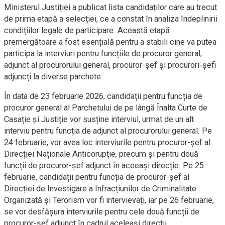
Ministerul Justiției a publicat lista candidaților care au trecut
de prima etapă a selecției, ce a constat în analiza îndeplinirii
condițiilor legale de participare. Această etapă
premergătoare a fost esențială pentru a stabili cine va putea
participa la interviuri pentru funcțiile de procuror general,
adjunct al procurorului general, procuror-șef și procurori-șefi
adjuncți la diverse parchete.
În data de 23 februarie 2026, candidații pentru funcția de
procuror general al Parchetului de pe lângă Înalta Curte de
Casație și Justiție vor susține interviul, urmat de un alt
interviu pentru funcția de adjunct al procurorului general. Pe
24 februarie, vor avea loc interviurile pentru procuror-șef al
Direcției Naționale Anticorupție, precum și pentru două
funcții de procuror-șef adjunct în aceeași direcție. Pe 25
februarie, candidații pentru funcția de procuror-șef al
Direcției de Investigare a Infracțiunilor de Criminalitate
Organizată și Terorism vor fi intervievați, iar pe 26 februarie,
se vor desfășura interviurile pentru cele două funcții de
procuror-șef adjunct în cadrul aceleași direcții.