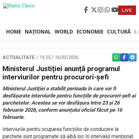
LIVE
HOME
NAȚIONAL
WORLD
ECONOMIE
CULTURĂ
L
ACTUALITATE
16:55 / 16/02/2026
WHATSAPP
FACEBO
TEL
Ministerul Justiției anunță programul
interviurilor pentru procurori-șefi
Ministerul Justiției a stabilit perioada în care vor fi
desfășurate interviurile pentru funcțiile de procurori-șefi ai
parchetelor. Acestea se vor desfășura între 23 și 26
februarie 2026, conform anunțului oficial făcut pe 16
februarie.
Interviurile pentru ocuparea funcțiilor de conducere la
parchete sunt programate să aibă loc în intervalul menționat.