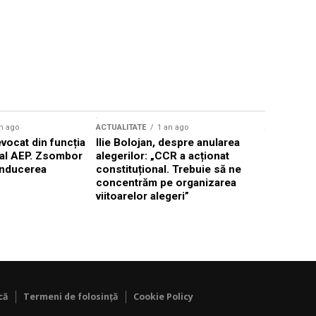
n ago
ACTUALITATE
1 an ago
ACTUALITATE
evocat din funcția
Ilie Bolojan, despre anularea
Toni Greb
 al AEP. Zsombor
alegerilor: „CCR a acționat
din frunte
onducerea
constituțional. Trebuie să ne
momentul 
concentrăm pe organizarea
viitoarelor alegeri”
că
Termeni de folosință
Cookie Policy