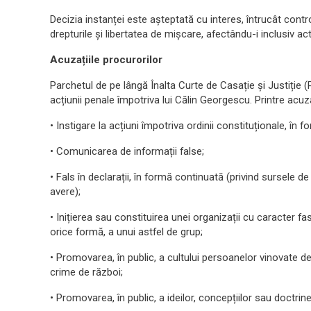
Decizia instanței este așteptată cu interes, întrucât contro
drepturile și libertatea de mișcare, afectându-i inclusiv acti
Acuzațiile procurorilor
Parchetul de pe lângă Înalta Curte de Casație și Justiție 
acțiunii penale împotriva lui Călin Georgescu. Printre acuz
• Instigare la acțiuni împotriva ordinii constituționale, în f
• Comunicarea de informații false;
• Fals în declarații, în formă continuată (privind sursele de
avere);
• Inițierea sau constituirea unei organizații cu caracter fas
orice formă, a unui astfel de grup;
• Promovarea, în public, a cultului persoanelor vinovate de
crime de război;
• Promovarea, în public, a ideilor, concepțiilor sau doctrin