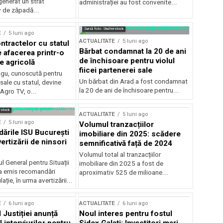
generat un strat
administrației au fost convenite...
v de zăpadă...
Sursă foto: Shutterstock
E
5 luni ago
ACTUALITATE
5 luni ago
ntractelor cu statul
Bărbat condamnat la 20 de ani
e afacerea printr-o
de închisoare pentru violul
e agricolă
fiicei partenerei sale
gu, cunoscută pentru
Un bărbat din Arad a fost condamnat
sale cu statul, devine
la 20 de ani de închisoare pentru...
 Agro TV, o...
rstock
ACTUALITATE
5 luni ago
E
5 luni ago
Volumul tranzacțiilor
rile ISU București
imobiliare din 2025: scădere
ertizării de ninsori
semnificativă față de 2024
Volumul total al tranzacțiilor
l General pentru Situații
imobiliare din 2025 a fost de
a emis recomandări
aproximativ 525 de milioane...
ție, în urma avertizării...
E
6 luni ago
ACTUALITATE
6 luni ago
 Justiției anunță
Noul interes pentru fostul