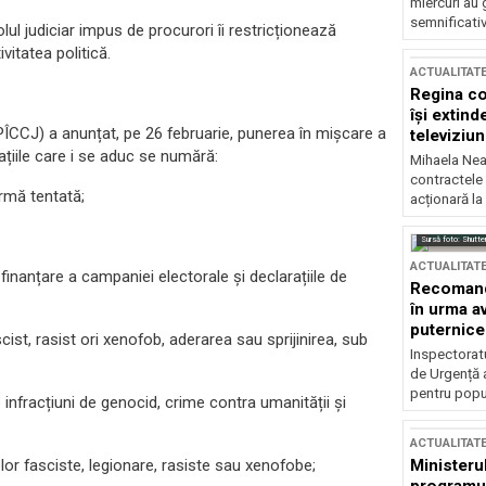
miercuri au 
semnificati
lul judiciar impus de procurori îi restricționează
vitatea politică.
ACTUALITAT
Regina co
își extind
(PÎCCJ) a anunțat, pe 26 februarie, punerea în mișcare a
televiziun
ațiile care i se aduc se numără:
Mihaela Nea
contractele 
ormă tentată;
acționară la
Sursă foto: Shutte
ACTUALITAT
 finanțare a campaniei electorale și declarațiile de
Recomandă
în urma av
puternice
cist, rasist ori xenofob, aderarea sau sprijinirea, sub
Inspectoratu
de Urgență 
pentru popula
 infracțiuni de genocid, crime contra umanității și
ACTUALITAT
elor fasciste, legionare, rasiste sau xenofobe;
Ministerul