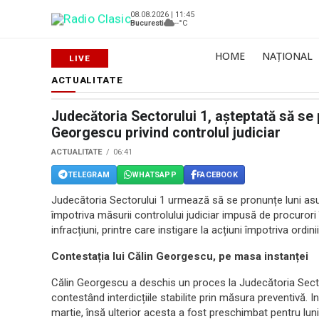
08.08.2026 | 11:45
Bucuresti
--°C
HOME
NAȚIONAL
ACTUALITATE
Judecătoria Sectorului 1, așteptată să se 
Georgescu privind controlul judiciar
ACTUALITATE
06:41
TELEGRAM
WHATSAPP
FACEBOOK
Judecătoria Sectorului 1 urmează să se pronunțe luni as
împotriva măsurii controlului judiciar impusă de procurori 
infracțiuni, printre care instigare la acțiuni împotriva ordi
Contestația lui Călin Georgescu, pe masa instanței
Călin Georgescu a deschis un proces la Judecătoria Sector
contestând interdicțiile stabilite prin măsura preventivă. In
martie, însă ulterior acesta a fost preschimbat pentru luni