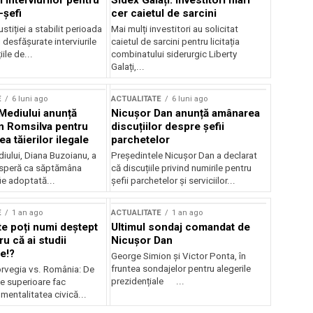
 interviurilor pentru
Sidex Galați: Investitori mari
-șefi
cer caietul de sarcini
stiției a stabilit perioada
Mai mulți investitori au solicitat
i desfășurate interviurile
caietul de sarcini pentru licitația
ile de...
combinatului siderurgic Liberty
Galați,...
E
6 luni ago
ACTUALITATE
6 luni ago
 Mediului anunță
Nicușor Dan anunță amânarea
n Romsilva pentru
discuțiilor despre șefii
 tăierilor ilegale
parchetelor
iului, Diana Buzoianu, a
Președintele Nicușor Dan a declarat
 speră ca săptămâna
că discuțiile privind numirile pentru
fie adoptată...
șefii parchetelor și serviciilor...
E
1 an ago
ACTUALITATE
1 an ago
te poți numi deștept
Ultimul sondaj comandat de
u că ai studii
Nicușor Dan
e!?
George Simion și Victor Ponta, în
fruntea sondajelor pentru alegerile
rvegia vs. România: De
prezidențiale ...
le superioare fac
 mentalitatea civică...