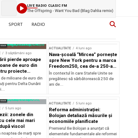
LIVE RADIO CLASIC FM
The Offspring - Want You Bad (Blag Dahlia remix)
SPORT
RADIO
rstock
ACTUALITATE
4 luni ago
E
3 săptămâni ago
Nava-școală “Mircea” pornește
ării pierde aproape
spre New York pentru a marca
ioane de euro din
Freedom250, cea de-a 250-a
tru proiecte
aniversare a Statelor Unite
În contextul în care Statele Unite se
de milioane de euro din
pregătesc să sărbătorească 250 de
ți pentru Delta Dunării
ani de...
...
rstock
ACTUALITATE
5 luni ago
E
5 luni ago
Reforma administrației:
ezii: zonele din
Bolojan detaliază măsurile și
u cele mai mari
economiile planificate
după viscol
Premierul Ilie Bolojan a anunțat că
n noaptea de marți spre
elementele fundamentale ale reformei