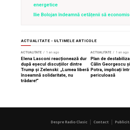
energetice
Ilie Bolojan îndeamnă cetățenii să economis
ACTUALITATE - ULTIMELE ARTICOLE
ACTUALITATE
1 an ago
ACTUALITATE
1 an ago
Elena Lasconi reacționează dur
Plan de destabiliz
după eșecul discuțiilor dintre
Călin Georgescu și
Trump și Zelenski: „Lumea liberă
Potra, implicați înt
înseamnă solidaritate, nu
periculoasă
trădare!”
Despre Radio Clasic
Contact
Publici