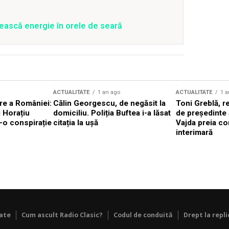
ească energie în orele de seară
ACTUALITATE
1 an ago
ACTUALITATE
1 a
are a României:
Călin Georgescu, de negăsit la
Toni Greblă, r
 Horațiu
domiciliu. Poliția Buftea i-a lăsat
de președinte
r-o conspirație
citația la ușă
Vajda preia c
interimară
tate
Cum ascult Radio Clasic?
Codul de conduită
Drept la repli