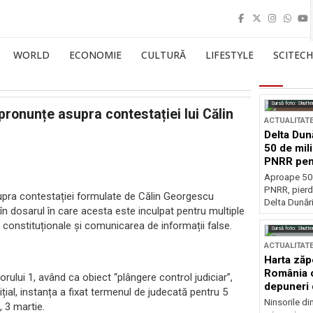
WORLD
ECONOMIE
CULTURĂ
LIFESTYLE
SCITECH
Sursă foto: Shutte
pronunțe asupra contestației lui Călin
ACTUALITAT
Delta Dun
50 de mil
PNRR pen
esențiale
Aproape 50 
PNRR, pierdu
upra contestației formulate de Călin Georgescu
Delta Dunării
în dosarul în care acesta este inculpat pentru multiple
nii constituționale și comunicarea de informații false.
Sursă foto: Shutte
ACTUALITAT
Harta zăp
România c
ului 1, având ca obiect “plângere control judiciar”,
depuneri 
ițial, instanța a fixat termenul de judecată pentru 5
Ninsorile di
, 3 martie.