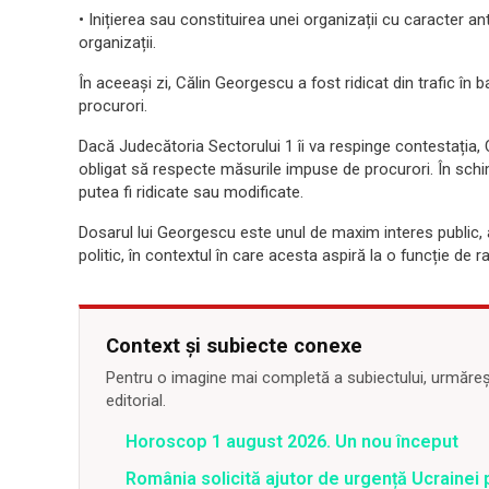
• Inițierea sau constituirea unei organizații cu caracter an
organizații.
În aceeași zi, Călin Georgescu a fost ridicat din trafic în
procurori.
Dacă Judecătoria Sectorului 1 îi va respinge contestația, 
obligat să respecte măsurile impuse de procurori. În schim
putea fi ridicate sau modificate.
Dosarul lui Georgescu este unul de maxim interes public, avâ
politic, în contextul în care acesta aspiră la o funcție de ra
Context și subiecte conexe
Pentru o imagine mai completă a subiectului, urmărește
editorial.
Horoscop 1 august 2026. Un nou început
România solicită ajutor de urgență Ucrainei p