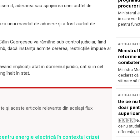
programul
tisemit, aderarea sau sprijinirea unei astfel de
procurori
Ministerul Ju
în care vor f
 baza unui mandat de aducere și a fost audiat de
pentru funcți
Călin Georgescu va rămâne sub control judiciar, fiind
ACTUALITAT
b, dacă instanța admite cererea, restricțiile impuse ar
Ministrul
reforme î
combaterea
nd implicații atât în domeniul juridic, cât și în cel
Ministra Med
ng înalt în stat.
declarat că
viitoare să 
ACTUALITAT
De ce nu 
doar pentr
 și aceste articole relevante din același flux
superioar
🇳🇴🇷🇴 No
ce nu studii
diferența, ci
entru energie electrică în contextul crizei