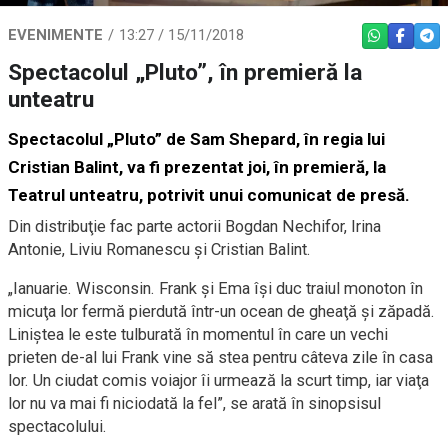
EVENIMENTE
13:27 / 15/11/2018
WHATSAPP
FACEBO
TEL
Spectacolul „Pluto”, în premieră la
unteatru
Spectacolul „Pluto” de Sam Shepard, în regia lui
Cristian Balint, va fi prezentat joi, în premieră, la
Teatrul unteatru, potrivit unui comunicat de presă.
Din distribuţie fac parte actorii Bogdan Nechifor, Irina
Antonie, Liviu Romanescu şi Cristian Balint.
„Ianuarie. Wisconsin. Frank şi Ema îşi duc traiul monoton în
micuţa lor fermă pierdută într-un ocean de gheaţă şi zăpadă.
Liniştea le este tulburată în momentul în care un vechi
prieten de-al lui Frank vine să stea pentru câteva zile în casa
lor. Un ciudat comis voiajor îi urmează la scurt timp, iar viaţa
lor nu va mai fi niciodată la fel”, se arată în sinopsisul
spectacolului.