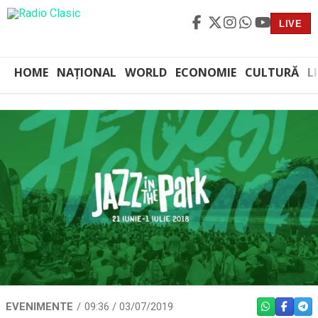
LIVE
HOME
NAȚIONAL
WORLD
ECONOMIE
CULTURĂ
L
EVENIMENTE
09:36 / 03/07/2019
WHATSAPP
FACEBO
TEL