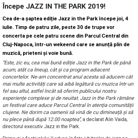
Începe JAZZ IN THE PARK 2019!
Cea de-a șaptea ediție Jazz in the Park începe joi, 4
iulie. Timp de patru zile, peste 30 de trupe vor
concerta pe cele patru scene din Parcul Central din
Cluj-Napoca, într-un wekeend care se anunță plin de
muzică, prieteni și voie bună.
’’Este, zic eu, cea mai bună ediție Jazz in the Park de până
acum, atât ca lineup, cât și ca program adiacent
concertelor. Ne-am concentrat anul acesta să aducem cât
mai multe activități care să aibă legătură cu muzica într-un
fel sau altul, astfel încât să oferim publicului nostru
experiențe complexe și de neuitat. Jazz in the Park rămâne
un festival care aduce Parcul Central în atenția comunității
clujene. Ne dorim ca oamenii să vină de cu dimineață și să
nu plece până după 12.00 noaptea’’
, a declarat Alin Vaida,
directorul executiv Jazz in the Park.