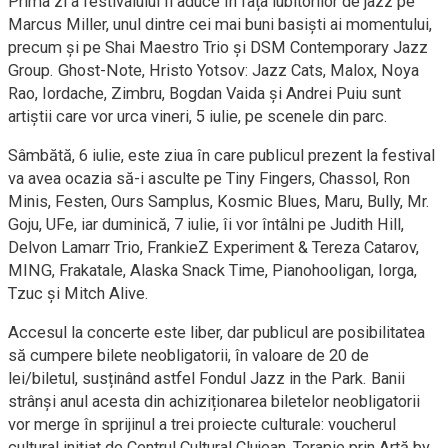
Prima zi a festivalului îl aduce în fața iubitorilor de jazz pe
Marcus Miller, unul dintre cei mai buni basiști ai momentului,
precum și pe Shai Maestro Trio și DSM Contemporary Jazz
Group. Ghost-Note, Hristo Yotsov: Jazz Cats, Malox, Noya
Rao, Iordache, Zimbru, Bogdan Vaida și Andrei Puiu sunt
artiștii care vor urca vineri, 5 iulie, pe scenele din parc.
Sâmbătă, 6 iulie, este ziua în care publicul prezent la festival
va avea ocazia să-i asculte pe Tiny Fingers, Chassol, Ron
Minis, Festen, Ours Samplus, Kosmic Blues, Maru, Bully, Mr.
Goju, UFe, iar duminică, 7 iulie, îi vor întâlni pe Judith Hill,
Delvon Lamarr Trio, FrankieZ Experiment & Tereza Catarov,
MING, Frakatale, Alaska Snack Time, Pianohooligan, Iorga,
Tzuc și Mitch Alive.
Accesul la concerte este liber, dar publicul are posibilitatea
să cumpere bilete neobligatorii, în valoare de 20 de
lei/biletul, susținând astfel Fondul Jazz in the Park. Banii
strânși anul acesta din achiziționarea biletelor neobligatorii
vor merge în sprijinul a trei proiecte culturale: voucherul
cultural inițiat de Centrul Cultural Clujean, Terapie prin Artă by