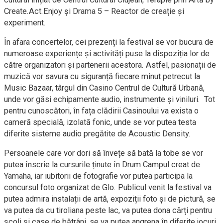
Create.Act.Enjoy și Drama 5 – Reactor de creație și
experiment.
În afara concertelor, cei prezenți la festival se vor bucura de
numeroase experiențe și activități puse la dispoziția lor de
către organizatori și partenerii acestora. Astfel, pasionații de
muzică vor savura cu siguranță fiecare minut petrecut la
Music Bazaar, târgul din Casino Centrul de Cultură Urbană,
unde vor găsi echipamente audio, instrumente și viniluri. Tot
pentru cunoscători, în fața clădirii Casinoului va exista o
cameră specială, izolată fonic, unde se vor putea testa
diferite sisteme audio pregătite de Acoustic Density.
Persoanele care vor dori să învețe să bată la tobe se vor
putea înscrie la cursurile ținute în Drum Campul creat de
Yamaha, iar iubitorii de fotografie vor putea participa la
concursul foto organizat de Glo. Publicul venit la festival va
putea admira instalații de artă, expoziții foto și de pictură, se
va putea da cu tiroliana peste lac, va putea dona cărți pentru
școli și case de bătrâni, se va putea angrena în diferite jocuri