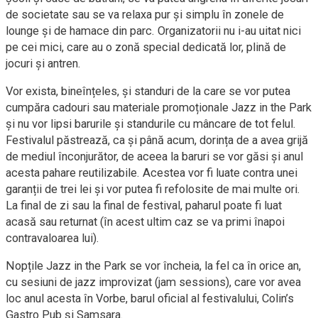
de societate sau se va relaxa pur și simplu în zonele de
lounge și de hamace din parc. Organizatorii nu i-au uitat nici
pe cei mici, care au o zonă special dedicată lor, plină de
jocuri și antren.
Vor exista, bineînțeles, și standuri de la care se vor putea
cumpăra cadouri sau materiale promoționale Jazz in the Park
și nu vor lipsi barurile și standurile cu mâncare de tot felul.
Festivalul păstrează, ca și până acum, dorința de a avea grijă
de mediul înconjurător, de aceea la baruri se vor găsi și anul
acesta pahare reutilizabile. Acestea vor fi luate contra unei
garanții de trei lei și vor putea fi refolosite de mai multe ori.
La final de zi sau la final de festival, paharul poate fi luat
acasă sau returnat (în acest ultim caz se va primi înapoi
contravaloarea lui).
Nopțile Jazz in the Park se vor încheia, la fel ca în orice an,
cu sesiuni de jazz improvizat (jam sessions), care vor avea
loc anul acesta în Vorbe, barul oficial al festivalului, Colin’s
Gastro Pub și Samsara.