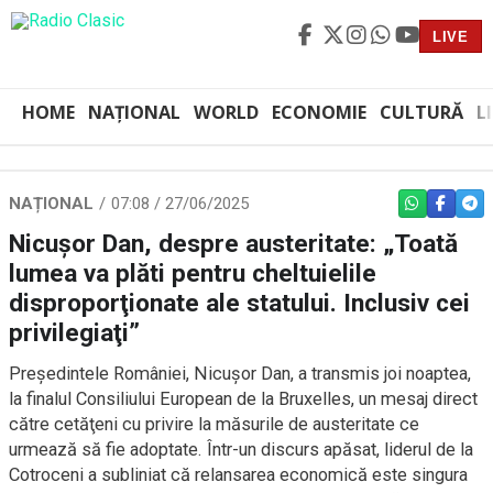
LIVE
HOME
NAȚIONAL
WORLD
ECONOMIE
CULTURĂ
L
NAȚIONAL
07:08 / 27/06/2025
WHATSAPP
FACEBO
TEL
Nicuşor Dan, despre austeritate: „Toată
lumea va plăti pentru cheltuielile
disproporţionate ale statului. Inclusiv cei
privilegiaţi”
Preşedintele României, Nicuşor Dan, a transmis joi noaptea,
la finalul Consiliului European de la Bruxelles, un mesaj direct
către cetăţeni cu privire la măsurile de austeritate ce
urmează să fie adoptate. Într-un discurs apăsat, liderul de la
Cotroceni a subliniat că relansarea economică este singura