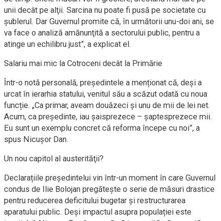
unii decât pe alţii. Sarcina nu poate fi pusă pe societate cu
şublerul. Dar Guvernul promite că, în următorii unu-doi ani, se
va face o analiză amănunţită a sectorului public, pentru a
atinge un echilibru just”, a explicat el.
Salariu mai mic la Cotroceni decât la Primărie
Într-o notă personală, președintele a menționat că, deși a
urcat în ierarhia statului, venitul său a scăzut odată cu noua
funcție. „Ca primar, aveam douăzeci şi unu de mii de lei net.
Acum, ca preşedinte, iau şaisprezece – şaptesprezece mii.
Eu sunt un exemplu concret că reforma începe cu noi”, a
spus Nicuşor Dan.
Un nou capitol al austerităţii?
Declarațiile președintelui vin într-un moment în care Guvernul
condus de Ilie Bolojan pregătește o serie de măsuri drastice
pentru reducerea deficitului bugetar și restructurarea
aparatului public. Deşi impactul asupra populației este