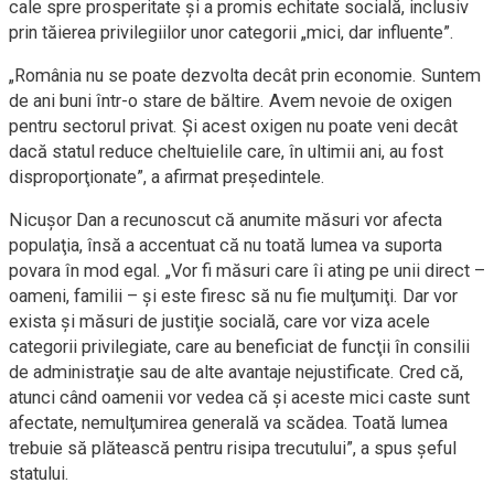
cale spre prosperitate şi a promis echitate socială, inclusiv
prin tăierea privilegiilor unor categorii „mici, dar influente”.
„România nu se poate dezvolta decât prin economie. Suntem
de ani buni într-o stare de băltire. Avem nevoie de oxigen
pentru sectorul privat. Şi acest oxigen nu poate veni decât
dacă statul reduce cheltuielile care, în ultimii ani, au fost
disproporţionate”, a afirmat preşedintele.
Nicuşor Dan a recunoscut că anumite măsuri vor afecta
populaţia, însă a accentuat că nu toată lumea va suporta
povara în mod egal. „Vor fi măsuri care îi ating pe unii direct –
oameni, familii – şi este firesc să nu fie mulţumiţi. Dar vor
exista şi măsuri de justiţie socială, care vor viza acele
categorii privilegiate, care au beneficiat de funcţii în consilii
de administraţie sau de alte avantaje nejustificate. Cred că,
atunci când oamenii vor vedea că şi aceste mici caste sunt
afectate, nemulţumirea generală va scădea. Toată lumea
trebuie să plătească pentru risipa trecutului”, a spus şeful
statului.