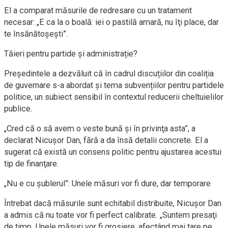
El a comparat măsurile de redresare cu un tratament
necesar: „E ca la o boală: iei o pastilă amară, nu îţi place, dar
te însănătoşeşti”.
Tăieri pentru partide și administrație?
Președintele a dezvăluit că în cadrul discuțiilor din coaliția
de guvernare s-a abordat și tema subvențiilor pentru partidele
politice, un subiect sensibil în contextul reducerii cheltuielilor
publice.
„Cred că o să avem o veste bună şi în privinţa asta”, a
declarat Nicuşor Dan, fără a da însă detalii concrete. El a
sugerat că există un consens politic pentru ajustarea acestui
tip de finanţare.
„Nu e cu şublerul”: Unele măsuri vor fi dure, dar temporare
Întrebat dacă măsurile sunt echitabil distribuite, Nicuşor Dan
a admis că nu toate vor fi perfect calibrate. „Suntem presaţi
de timp. Unele măsuri vor fi grosiere, afectând mai tare pe