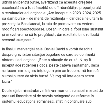
ultimii ani pentru burse, avertizând că această creştere
accelerată nu a fost însoţită de o îmbunătăţire proporţională
a rezultatelor educaţionale: „Am început în 2023, 2024, 2025
să dăm burse – de merit, de rezilienţă – dar dacă ne uităm la
prezenţa la Bacalaureat, la rata de promovare, nu vedem
modificări spectaculoase. Doi ani în care ai fost bine susţinut
şi ai avut vreme să te pregăteşti, dar rezultatele nu reflectă
această susţinere.”
În finalul intervenţiei sale, Daniel David a vorbit deschis
despre gravitatea situaţiei bugetare cu care se confruntă
sistemul educaţional: „Este o situaţie de criză. N-aş fi
început acest demers dacă, peste câteva săptămâni, dacă
nu facem nimic şi nu înţelegem prin ce trecem, mă tem că
nu mai putem da nicio bursă. Vă rog să înţelegem acest
lucru.”
Declaraţiile ministrului vin într-un moment sensibil, marcat de
presiuni financiare şi de nevoia stringentă de reforme în
sistemul educaţional românesc, aflat în continuare sub