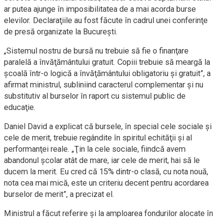
ar putea ajunge în imposibilitatea de a mai acorda burse
elevilor. Declaraţiile au fost făcute în cadrul unei conferinţe
de presă organizate la Bucureşti.
„Sistemul nostru de bursă nu trebuie să fie o finanţare
paralelă a învăţământului gratuit. Copiii trebuie să meargă la
şcoală într-o logică a învăţământului obligatoriu şi gratuit”, a
afirmat ministrul, subliniind caracterul complementar şi nu
substitutiv al burselor în raport cu sistemul public de
educaţie.
Daniel David a explicat că bursele, în special cele sociale şi
cele de merit, trebuie regândite în spiritul echităţii şi al
performanţei reale. „Ţin la cele sociale, fiindcă avem
abandonul şcolar atât de mare, iar cele de merit, hai să le
ducem la merit. Eu cred că 15% dintr-o clasă, cu nota nouă,
nota cea mai mică, este un criteriu decent pentru acordarea
burselor de merit”, a precizat el.
Ministrul a făcut referire şi la amploarea fondurilor alocate în