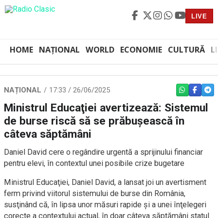
LIVE
HOME
NAȚIONAL
WORLD
ECONOMIE
CULTURĂ
L
NAȚIONAL
17:33 / 26/06/2025
WHATSAPP
FACEBO
TEL
Ministrul Educaţiei avertizează: Sistemul
de burse riscă să se prăbuşească în
câteva săptămâni
Daniel David cere o regândire urgentă a sprijinului financiar
pentru elevi, în contextul unei posibile crize bugetare
Ministrul Educaţiei, Daniel David, a lansat joi un avertisment
ferm privind viitorul sistemului de burse din România,
susţinând că, în lipsa unor măsuri rapide şi a unei înţelegeri
corecte a contextului actual, în doar câteva săptămâni statul