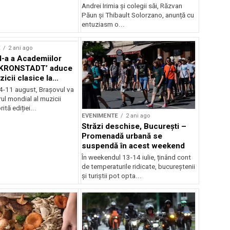
Andrei Irimia și colegii săi, Răzvan
Păun și Thibault Solorzano, anunță cu
entuziasm o...
E
2 ani ago
II-a a Academiilor
KRONSTADT’ aduce
zicii clasice la
 4-11 august, Brașovul va
ul mondial al muzicii
ită ediției...
EVENIMENTE
2 ani ago
Străzi deschise, București –
Promenadă urbană se
suspendă în acest weekend
În weekendul 13-14 iulie, ținând cont
de temperaturile ridicate, bucureștenii
și turiștii pot opta...