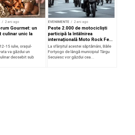
E
2 ani ago
EVENIMENTE
2 ani ago
orum Gourmet: un
Peste 2.000 de motocicliști
 culinar unic la
participă la întâlnirea
internațională Moto Rock Fest
la Băile Fortyogo
12-15 iulie, orașul-
La sfârșitul acestei săptămâni, Băile
vata va găzdui un
Fortyogo de lângă municipiul Târgu
ulinar deosebit sub
Secuiesc vor găzdui cea...