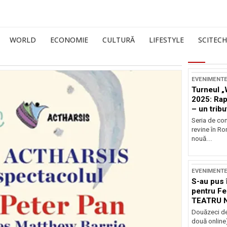
WORLD
ECONOMIE
CULTURĂ
LIFESTYLE
SCITECH
EVENIMENT
Turneul „
2025: Ra
– un tribu
și Occide
Seria de co
revine în R
nouă...
EVENIMENT
S-au pus 
pentru Fe
TEATRU 
Douăzeci de
două online