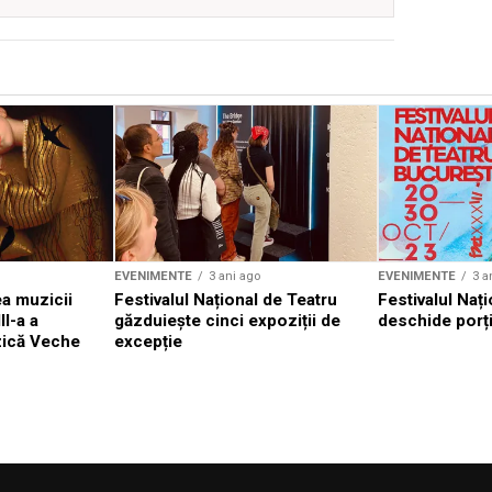
EVENIMENTE
3 ani ago
EVENIMENTE
3 a
a muzicii
Festivalul Național de Teatru
Festivalul Nați
II-a a
găzduiește cinci expoziții de
deschide porți
zică Veche
excepție