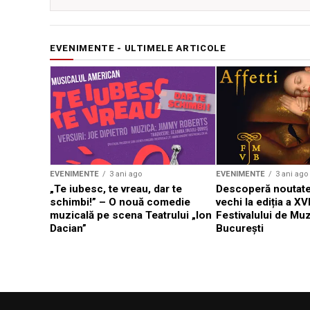
EVENIMENTE - ULTIMELE ARTICOLE
EVENIMENTE
3 ani ago
EVENIMENTE
3 ani ago
„Te iubesc, te vreau, dar te
Descoperă noutate
schimbi!” – O nouă comedie
vechi la ediția a XVI
muzicală pe scena Teatrului „Ion
Festivalului de Mu
Dacian”
București