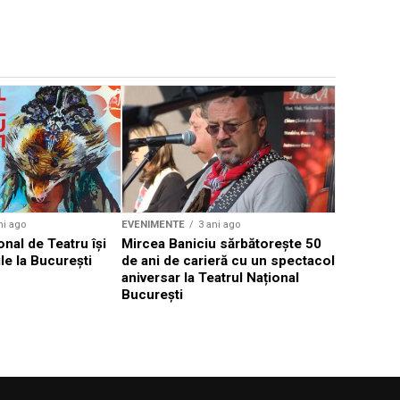
EVENIMENTE
Weekend c
Teatru la 
eveniment
ni ago
EVENIMENTE
3 ani ago
onal de Teatru își
Mircea Baniciu sărbătorește 50
le la București
de ani de carieră cu un spectacol
aniversar la Teatrul Național
București