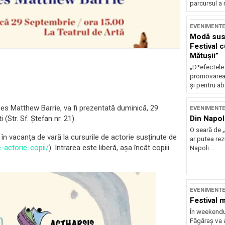
parcursul a 
EVENIMENT
Modă sust
Festival 
Mătușii”
„D*efectele
promovarea 
și pentru ab
es Matthew Barrie, va fi prezentată duminică, 29
EVENIMENT
Din Napol
(Str. Sf. Ștefan nr. 21).
O seară de „
în vacanța de vară la cursurile de actorie susținute de
ar putea re
-actorie-copii/
). Intrarea este liberă, așa încât copiii
Napoli...
EVENIMENT
Festival 
În weekendu
Făgăraș va a