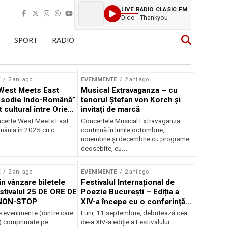
LIVE RADIO CLASIC FM
Dido - Thankyou
SPORT
RADIO
E
2 ani ago
EVENIMENTE
2 ani ago
West Meets East
Musical Extravaganza – cu
psodie Indo-Română”
tenorul Ștefan von Korch și
t cultural între Orient
invitați de marcă
nt
ncerte West Meets East
Concertele Musical Extravaganza
omânia în 2025 cu o
continuă în lunile octombrie,
noiembrie şi decembrie cu programe
deosebite, cu...
E
2 ani ago
EVENIMENTE
2 ani ago
în vânzare biletele
Festivalul Internațional de
stivalul 25 DE ORE DE
Poezie București – Ediția a
NON-STOP
XIV-a începe cu o conferință
despre limba română
 evenimente (dintre care
Luni, 11 septembrie, debutează cea
susținută de Marco Lucchesi
) comprimate pe
de-a XIV-a ediție a Festivalului