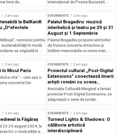
mai bine de...
Internațional de Poezie București...
E
2 ani ago
EVENIMENTE
2 ani ago
enabilă la BalKaniK
Palatul Bragadiru: muzică
cu „D*efectele
interbelică şi teatru pe 29 şi 31
August şi 1 Septembrie
 Mătușii”, cunoscut pentru
Palatul Bragadiru propune iubitorilor
sustenabilității în modă
de frumos concerte attractive şi
ordarea sa originală în...
întâlniri memorabile cu nume mari...
E
2 ani ago
EVENIMENTE
2 ani ago
i în Micul Paris
Proiectul cultural ,,Post-Digital
Extensions” conectează tinerii
dolce vita” – cam așa s-
artiști români cu scena
zuma concertul Din
internațională
Asociația Culturală Marginal a lansat
proiectul Post-Digital Extensions, ce
adaptează o serie de lucrări...
E
2 ani ago
EVENIMENTE
2 ani ago
medieval la Făgăraș
Turneul Lights & Shadows: O
călătorie artistică
l 23-25 august 2024, la
interdisciplinară
vea loc o nouă ediție a...