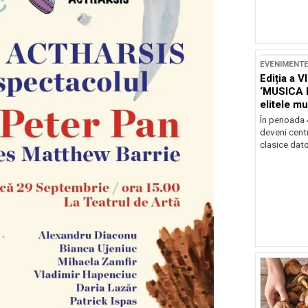
EVENIMENT
Ediția a V
‘MUSICA 
elitele mu
Brașov
În perioada
deveni centr
clasice dator