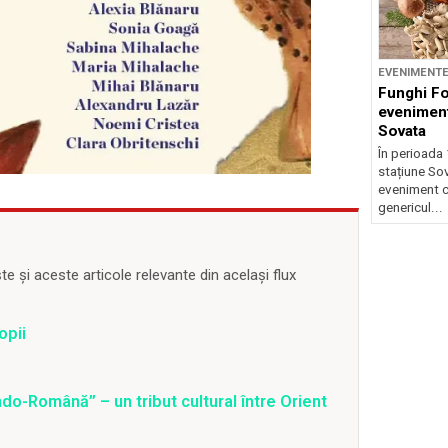
EVENIMENT
Funghi F
eveniment
Sovata
În perioada 
stațiune So
eveniment c
genericul...
 și aceste articole relevante din același flux
opii
o-Română” – un tribut cultural între Orient