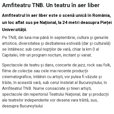
Amfiteatru TNB. Un teatru în aer liber
Amfiteatrul în aer liber
este o scenă unică în România,
un
loc
aflat sus pe Național
, la 24 metri deasupra Pieței
Universității.
Pe TNB, din luna mai până în septembrie, cultura și genurile
artistice, diversitatea şi dezbaterea estivală (dar şi culturală)
se întâlnesc sub cerul nopților de vară, chiar la km 0 al
Capitalei, într-un program nocturn, incitant și variat
.
Spectacole de teatru și dans, concerte de jazz, rock sau folk,
filme de colecție sau cele mai recente producții
cinematografice, întâlniri cu artişti, vor putea fi văzute și
trăite, în această vară, sub cerul înstelat al Bucureștiului, în
Amfiteatrul TNB. Nume consacrate și tineri artiști,
spectacole din repertoriul Teatrului Naţional, dar și producții
ale teatrelor independente vor desena vara trăită, sus,
deasupra Bucureştiului.