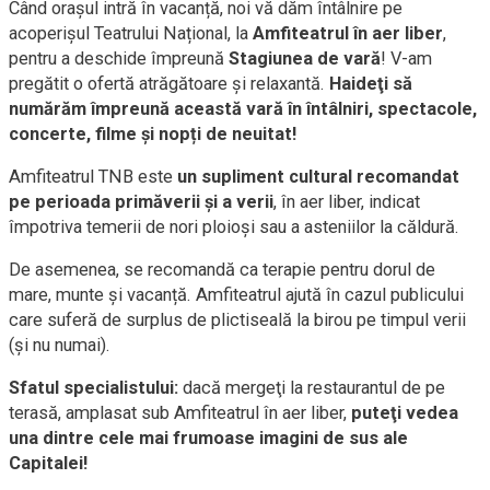
Când oraşul intră în vacanță, noi vă dăm întâlnire pe
acoperișul Teatrului Național, la
Amfiteatrul în aer liber
,
pentru a deschide împreună
Stagiunea de vară
! V-am
pregătit o ofertă atrăgătoare și relaxantă.
Haideţi să
numărăm împreună această vară în întâlniri, spectacole,
concerte, filme și nopți de neuitat!
Amfiteatrul TNB este
un supliment cultural recomandat
pe perioada primăverii și a verii
, în aer liber, indicat
împotriva temerii de nori ploioși sau a asteniilor la căldură.
De asemenea, se recomandă ca terapie pentru dorul de
mare, munte și vacanță. Amfiteatrul ajută în cazul publicului
care suferă de surplus de plictiseală la birou pe timpul verii
(şi nu numai).
Sfatul specialistului:
dacă mergeţi la restaurantul de pe
terasă, amplasat sub Amfiteatrul în aer liber,
puteţi vedea
una dintre cele mai frumoase imagini de sus ale
Capitalei!