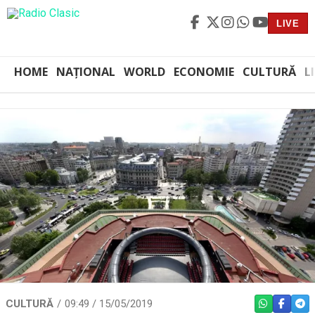
LIVE
HOME
NAȚIONAL
WORLD
ECONOMIE
CULTURĂ
L
CULTURĂ
09:49 / 15/05/2019
WHATSAPP
FACEBO
TEL