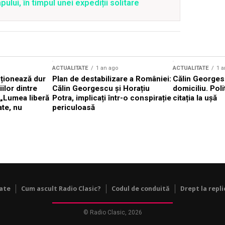
lui, în timpul unei expediții solitare
ACTUALITATE
1 an ago
ACTUALITATE
1 a
cționează dur
Plan de destabilizare a României:
Călin Georgesc
ilor dintre
Călin Georgescu și Horațiu
domiciliu. Poli
 „Lumea liberă
Potra, implicați într-o conspirație
citația la ușă
ate, nu
periculoasă
tate
Cum ascult Radio Clasic?
Codul de conduită
Drept la repli
© Radio Clasic, 2026