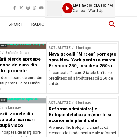
LIVE RADIO CLASIC FM
Cameo - Word Up
SPORT
RADIO
rstock
ACTUALITATE
4 luni ago
E
3 săptămâni ago
Nava-școală “Mircea” pornește
ării pierde aproape
spre New York pentru a marca
ioane de euro din
Freedom250, cea de-a 250-a
tru proiecte
aniversare a Statelor Unite
În contextul în care Statele Unite se
de milioane de euro din
pregătesc să sărbătorească 250 de
ți pentru Delta Dunării
ani de...
...
rstock
ACTUALITATE
6 luni ago
E
6 luni ago
Reforma administrației:
ezii: zonele din
Bolojan detaliază măsurile și
u cele mai mari
economiile planificate
după viscol
Premierul Ilie Bolojan a anunțat că
n noaptea de marți spre
elementele fundamentale ale reformei