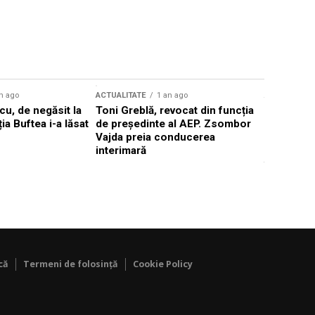
n ago
ACTUALITATE
1 an ago
ACTUALITATE
u, de negăsit la
Toni Greblă, revocat din funcția
Ilie Boloj
ția Buftea i-a lăsat
de președinte al AEP. Zsombor
alegerilor
Vajda preia conducerea
constituți
interimară
concentră
viitoarelo
că
Termeni de folosință
Cookie Policy