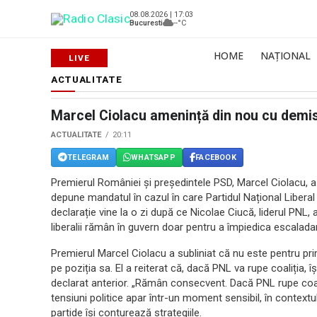
08.08.2026 | 17:03
Bucuresti
--°C
HOME
NAȚIONAL
ACTUALITATE
Marcel Ciolacu amenință din nou cu demis
ACTUALITATE
20:11
TELEGRAM
WHATSAPP
FACEBOOK
Premierul României și președintele PSD, Marcel Ciolacu, a a
depune mandatul în cazul în care Partidul Național Libera
declarație vine la o zi după ce Nicolae Ciucă, liderul PNL, 
liberalii rămân în guvern doar pentru a împiedica escalada
Premierul Marcel Ciolacu a subliniat că nu este pentru 
pe poziția sa. El a reiterat că, dacă PNL va rupe coaliția
declarat anterior. „Rămân consecvent. Dacă PNL rupe coal
tensiuni politice apar într-un moment sensibil, în contextul
partide își conturează strategiile.