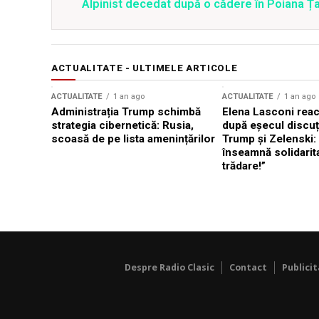
Alpinist decedat după o cădere în Poiana Țapu
ACTUALITATE - ULTIMELE ARTICOLE
ACTUALITATE
1 an ago
ACTUALITATE
1 an ago
Administrația Trump schimbă
Elena Lasconi rea
strategia cibernetică: Rusia,
după eșecul discuți
scoasă de pe lista amenințărilor
Trump și Zelenski:
înseamnă solidarit
trădare!”
Despre Radio Clasic
Contact
Publici