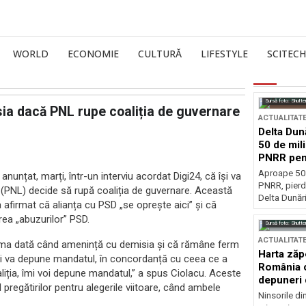
WORLD
ECONOMIE
CULTURĂ
LIFESTYLE
SCITECH
Sursă foto: Shutte
ia dacă PNL rupe coaliția de guvernare
ACTUALITAT
Delta Dun
50 de mil
PNRR pen
esențiale
Aproape 50 
nunțat, marți, într-un interviu acordat Digi24, că își va
PNRR, pierdu
l (PNL) decide să rupă coaliția de guvernare. Această
Delta Dunării
a afirmat că alianța cu PSD „se oprește aici” și că
rea „abuzurilor” PSD.
Sursă foto: Shutte
ACTUALITAT
prima dată când amenință cu demisia și că rămâne ferm
Harta zăp
, își va depune mandatul, în concordanță cu ceea ce a
România c
iția, îmi voi depune mandatul,” a spus Ciolacu. Aceste
depuneri 
 pregătirilor pentru alegerile viitoare, când ambele
Ninsorile di