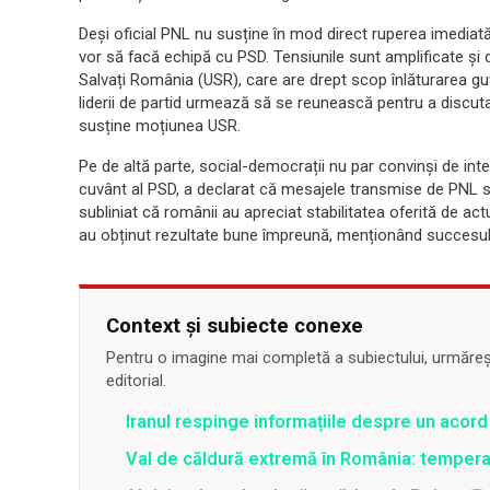
Deși oficial PNL nu susține în mod direct ruperea imediată a
vor să facă echipă cu PSD. Tensiunile sunt amplificate și
Salvați România (USR), care are drept scop înlăturarea guv
liderii de partid urmează să se reunească pentru a discuta 
susține moțiunea USR.
Pe de altă parte, social-democrații nu par convinși de inte
cuvânt al PSD, a declarat că mesajele transmise de PNL 
subliniat că românii au apreciat stabilitatea oferită de act
au obținut rezultate bune împreună, menționând succesul 
Context și subiecte conexe
Pentru o imagine mai completă a subiectului, urmărește
editorial.
Iranul respinge informațiile despre un aco
Val de căldură extremă în România: temperat