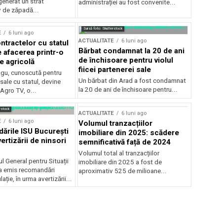
generat un strat
administrației au fost convenite...
v de zăpadă...
Sursă foto: Shutterstock
E
6 luni ago
ACTUALITATE
6 luni ago
ntractelor cu statul
Bărbat condamnat la 20 de ani
e afacerea printr-o
de închisoare pentru violul
e agricolă
fiicei partenerei sale
gu, cunoscută pentru
Un bărbat din Arad a fost condamnat
sale cu statul, devine
la 20 de ani de închisoare pentru...
 Agro TV, o...
rstock
ACTUALITATE
6 luni ago
E
6 luni ago
Volumul tranzacțiilor
rile ISU București
imobiliare din 2025: scădere
ertizării de ninsori
semnificativă față de 2024
Volumul total al tranzacțiilor
l General pentru Situații
imobiliare din 2025 a fost de
a emis recomandări
aproximativ 525 de milioane...
ție, în urma avertizării...