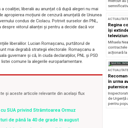
miercuri au 
semnificati
 coaliției, liberalii au anunțat că după alegeri nu mai
 de apropierea moțiunii de cenzură anunțată de Uniunea
ACTUALITAT
ernului condus de Ciolacu. Potrivit surselor din PNL,
Regina co
despre viitorul alianței și pentru a decide dacă vor
își extind
televiziun
Mihaela Nea
nțiile liberalilor. Lucian Romașcanu, purtătorul de
contractele 
sunt mai degrabă strategii electorale. Romașcanu a
acționară la
uala guvernare și că, în ciuda declarațiilor, PNL și PSD
listei comune la alegerile europarlamentare.
Sursă foto: Shutte
ACTUALITAT
Recomandă
în urma av
puternice
 și aceste articole relevante din același flux
Inspectoratu
de Urgență 
pentru popula
rd cu SUA privind Strâmtoarea Ormuz
uri de până la 40 de grade în august