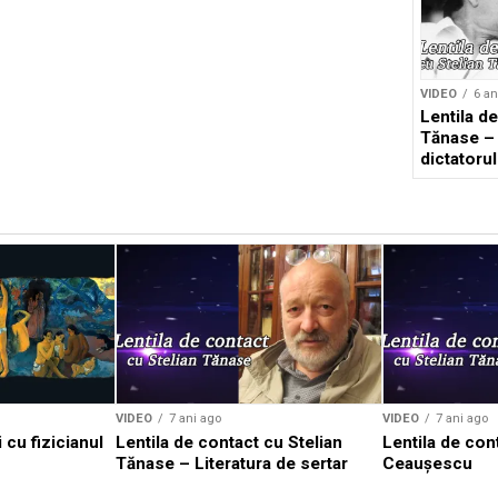
VIDEO
6 an
Lentila de
Tănase – S
dictatorul
VIDEO
7 ani ago
VIDEO
7 ani ago
 cu fizicianul
Lentila de contact cu Stelian
Lentila de con
Tănase – Literatura de sertar
Ceaușescu