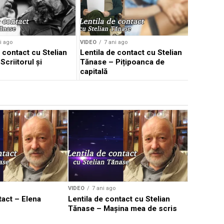
i ago
VIDEO
7 ani ago
 contact cu Stelian
Lentila de contact cu Stelian
criitorul și
Tănase – Pițipoanca de
capitală
VIDEO
7 ani ago
VIDEO
7 an
tact – Elena
Lentila de contact cu Stelian
Lentila de
Tănase – Mașina mea de scris
Tănase – I
ajung prim