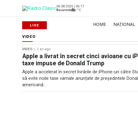
06.08.2026 | 06:17
Bucuresti
--°C
HOME
NAȚIONAL
VIDEO
VIDEO
1 an ago
Apple a livrat în secret cinci avioane cu i
taxe impuse de Donald Trump
Apple a accelerat în secret livrările de iPhone-uri către S
să evite noile taxe vamale anunțate de președintele Don
americană...