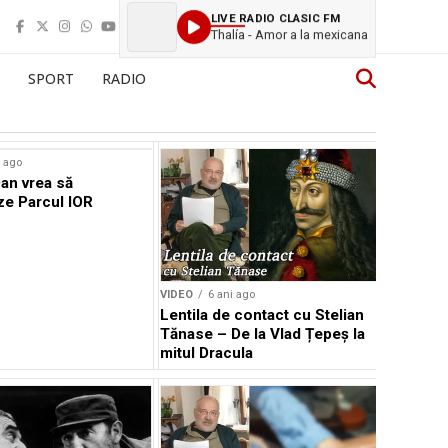
LIVE RADIO CLASIC FM
Thalía - Amor a la mexicana
SPORT
RADIO
 ago
an vrea să
e Parcul IOR
VIDEO
6 ani ago
Lentila de contact cu Stelian
Tănase – De la Vlad Țepeș la
mitul Dracula