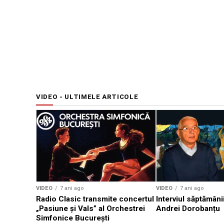
VIDEO - ULTIMELE ARTICOLE
VIDEO
7 ani ago
VIDEO
7 ani ago
Radio Clasic transmite concertul
Interviul săptămânii
„Pasiune și Vals” al Orchestrei
Andrei Dorobanțu
Simfonice București