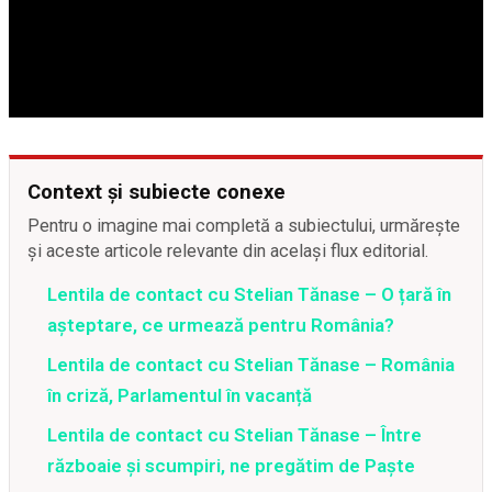
Context și subiecte conexe
Pentru o imagine mai completă a subiectului, urmărește
și aceste articole relevante din același flux editorial.
Lentila de contact cu Stelian Tănase – O țară în
așteptare, ce urmează pentru România?
Lentila de contact cu Stelian Tănase – România
în criză, Parlamentul în vacanță
Lentila de contact cu Stelian Tănase – Între
războaie și scumpiri, ne pregătim de Paște