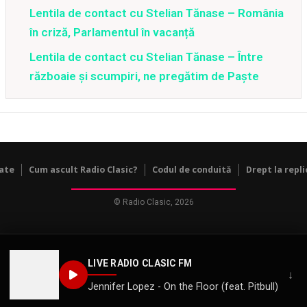
Lentila de contact cu Stelian Tănase – România
în criză, Parlamentul în vacanță
Lentila de contact cu Stelian Tănase – Între
războaie și scumpiri, ne pregătim de Paște
tate
Cum ascult Radio Clasic?
Codul de conduită
Drept la repli
© Radio Clasic, 2026
LIVE RADIO CLASIC FM
↓
Jennifer Lopez - On the Floor (feat. Pitbull)