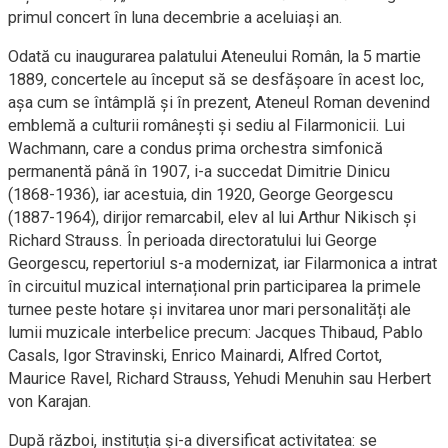
primul concert în luna decembrie a aceluiași an.
Odată cu inaugurarea palatului Ateneului Român, la 5 martie
1889, concertele au început să se desfășoare în acest loc,
așa cum se întâmplă și în prezent, Ateneul Roman devenind
emblemă a culturii românești și sediu al Filarmonicii. Lui
Wachmann, care a condus prima orchestra simfonică
permanentă până în 1907, i-a succedat Dimitrie Dinicu
(1868-1936), iar acestuia, din 1920, George Georgescu
(1887-1964), dirijor remarcabil, elev al lui Arthur Nikisch și
Richard Strauss. În perioada directoratului lui George
Georgescu, repertoriul s-a modernizat, iar Filarmonica a intrat
în circuitul muzical internațional prin participarea la primele
turnee peste hotare și invitarea unor mari personalități ale
lumii muzicale interbelice precum: Jacques Thibaud, Pablo
Casals, Igor Stravinski, Enrico Mainardi, Alfred Cortot,
Maurice Ravel, Richard Strauss, Yehudi Menuhin sau Herbert
von Karajan.
După război, instituția și-a diversificat activitatea: se