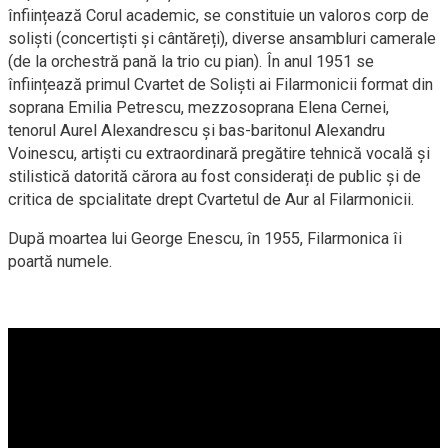
înființează Corul academic, se constituie un valoros corp de
soliști (concertiști și cântăreți), diverse ansambluri camerale
(de la orchestră pană la trio cu pian). În anul 1951 se
înființează primul Cvartet de Soliști ai Filarmonicii format din
soprana Emilia Petrescu, mezzosoprana Elena Cernei,
tenorul Aurel Alexandrescu și bas-baritonul Alexandru
Voinescu, artiști cu extraordinară pregătire tehnică vocală și
stilistică datorită cărora au fost considerați de public și de
critica de spcialitate drept Cvartetul de Aur al Filarmonicii.
După moartea lui George Enescu, în 1955, Filarmonica îi
poartă numele.