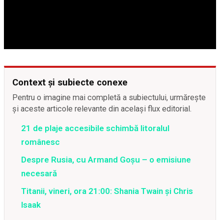
Context și subiecte conexe
Pentru o imagine mai completă a subiectului, urmărește
și aceste articole relevante din același flux editorial.
21 de plaje accesibile schimbă litoralul
românesc
Despre Rusia, cu Armand Goșu – o emisiune
necesară
Titanii, vineri, ora 21:00: Shania Twain și Chris
Isaak