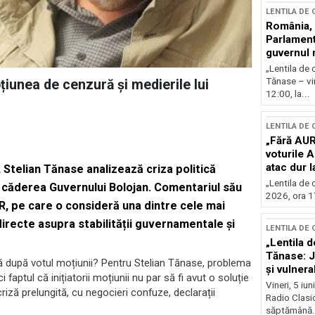
LENTILA DE
România, l
Parlamentu
guvernul 
„Lentila de 
Tănase – vin
țiunea de cenzură și medierile lui
12:00, la...
LENTILA DE
„Fără AUR
voturile 
atac dur 
”, Stelian Tănase analizează criza politică
„Lentila de 
 căderea Guvernului Bolojan. Comentariul său
2026, ora 17
R, pe care o consideră una dintre cele mai
irecte asupra stabilității guvernamentale și
LENTILA DE
„Lentila d
Tănase: J
ază după votul moțiunii? Pentru Stelian Tănase, problema
și vulnerab
aptul că inițiatorii moțiunii nu par să fi avut o soluție
fața crize
Vineri, 5 iu
criză prelungită, cu negocieri confuze, declarații
Radio Clasic
săptămână.