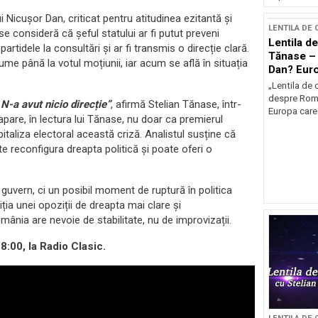
i Nicușor Dan, criticat pentru atitudinea ezitantă și
LENTILA DE
ase consideră că șeful statului ar fi putut preveni
Lentila de
artidele la consultări și ar fi transmis o direcție clară.
Tănase – 
me până la votul moțiunii, iar acum se află în situația
Dan? Eur
occidenta
„Lentila de 
despre Româ
 N-a avut nicio direcție”
, afirmă Stelian Tănase, într-
Europa care 
 apare, în lectura lui Tănase, nu doar ca premierul
apitaliza electoral această criză. Analistul susține că
e reconfigura dreapta politică și poate oferi o
guvern, ci un posibil moment de ruptură în politica
ia unei opoziții de dreapta mai clare și
ânia are nevoie de stabilitate, nu de improvizații.
8:00, la Radio Clasic.