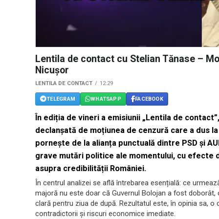
Lentila de contact cu Stelian Tănase – Mo
Nicușor
LENTILA DE CONTACT
12:29
TELEGRAM
WHATSAPP
FACEBOOK
În ediția de vineri a emisiunii „Lentila de contact
declanșată de moțiunea de cenzură care a dus la
pornește de la alianța punctuală dintre PSD și AU
grave mutări politice ale momentului, cu efecte d
asupra credibilității României.
În centrul analizei se află întrebarea esențială: ce urme
majoră nu este doar că Guvernul Bolojan a fost doborât, ci f
clară pentru ziua de după. Rezultatul este, în opinia sa, o 
contradictorii și riscuri economice imediate.