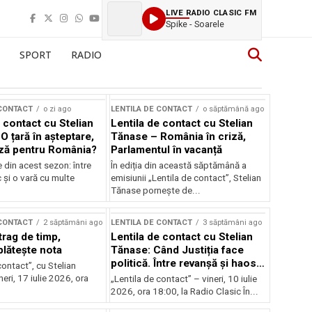
LIVE RADIO CLASIC FM
Spike - Soarele
SPORT
RADIO
 CONTACT
o zi ago
LENTILA DE CONTACT
o săptămână ago
 contact cu Stelian
Lentila de contact cu Stelian
O țară în așteptare,
Tănase – România în criză,
ză pentru România?
Parlamentul în vacanță
e din acest sezon: între
În ediția din această săptămână a
c și o vară cu multe
emisiunii „Lentila de contact”, Stelian
Tănase pornește de...
 CONTACT
2 săptămâni ago
LENTILA DE CONTACT
3 săptămâni ago
trag de timp,
Lentila de contact cu Stelian
lătește nota
Tănase: Când Justiția face
politică. Între revanșă și haos
contact”, cu Stelian
instituțional
eri, 17 iulie 2026, ora
„Lentila de contact” – vineri, 10 iulie
2026, ora 18:00, la Radio Clasic În...