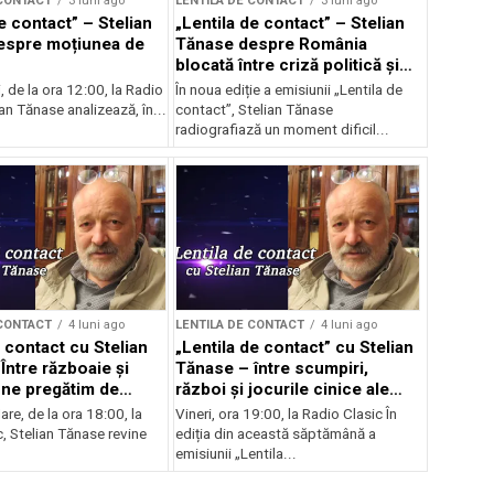
 CONTACT
3 luni ago
LENTILA DE CONTACT
3 luni ago
e contact” – Stelian
„Lentila de contact” – Stelian
espre moțiunea de
Tănase despre România
blocată între criză politică și
scumpiri
i, de la ora 12:00, la Radio
În noua ediție a emisiunii „Lentila de
ian Tănase analizează, în...
contact”, Stelian Tănase
radiografiază un moment dificil...
 CONTACT
4 luni ago
LENTILA DE CONTACT
4 luni ago
 contact cu Stelian
„Lentila de contact” cu Stelian
Între războaie și
Tănase – între scumpiri,
 ne pregătim de
război și jocurile cinice ale
politicii interne
are, de la ora 18:00, la
Vineri, ora 19:00, la Radio Clasic În
, Stelian Tănase revine
ediția din această săptămână a
emisiunii „Lentila...