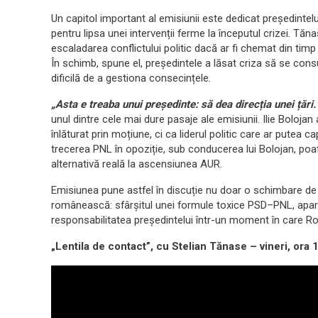
Un capitol important al emisiunii este dedicat președintelu
pentru lipsa unei intervenții ferme la începutul crizei. Tăn
escaladarea conflictului politic dacă ar fi chemat din timp p
În schimb, spune el, președintele a lăsat criza să se consu
dificilă de a gestiona consecințele.
„Asta e treaba unui președinte: să dea direcția unei țări.
unul dintre cele mai dure pasaje ale emisiunii. Ilie Bolojan
înlăturat prin moțiune, ci ca liderul politic care ar putea c
trecerea PNL în opoziție, sub conducerea lui Bolojan, poat
alternativă reală la ascensiunea AUR.
Emisiunea pune astfel în discuție nu doar o schimbare de 
românească: sfârșitul unei formule toxice PSD–PNL, apariț
responsabilitatea președintelui într-un moment în care Rom
„Lentila de contact”, cu Stelian Tănase – vineri, ora 1