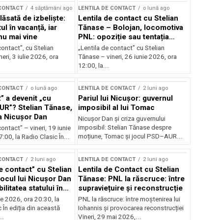
 CONTACT
4 săptămâni ago
LENTILA DE CONTACT
o lună ago
ăsată de izbeliște:
Lentila de contact cu Stelian
l în vacanță, iar
Tănase – Bolojan, locomotiva
nu mai vine
PNL: opoziție sau tentația
puterii?
contact”, cu Stelian
„Lentila de contact” cu Stelian
eri, 3 iulie 2026, ora
Tănase – vineri, 26 iunie 2026, ora
12:00, la...
 CONTACT
o lună ago
LENTILA DE CONTACT
2 luni ago
” a devenit „cu
Pariul lui Nicușor: guvernul
AUR”? Stelian Tănase,
imposibil al lui Tomac
la Nicușor Dan
Nicușor Dan și criza guvernului
imposibil: Stelian Tănase despre
contact” – vineri, 19 iunie
moțiune, Tomac și jocul PSD–AUR...
:00, la Radio Clasic În...
 CONTACT
2 luni ago
LENTILA DE CONTACT
2 luni ago
e contact” cu Stelian
Lentila de Contact cu Stelian
ocul lui Nicușor Dan
Tănase: PNL la răscruce: între
ilitatea statului în
supraviețuire și reconstrucție
lor
nie 2026, ora 20:30, la
PNL la răscruce: între moștenirea lui
 În ediția din această
Iohannis și provocarea reconstrucției
..
Vineri, 29 mai 2026,...