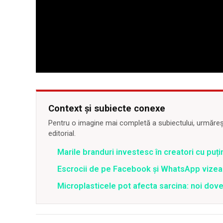
Context și subiecte conexe
Pentru o imagine mai completă a subiectului, urmărește
editorial.
Marile branduri investesc în creatori cu puți
Escrocii de pe Facebook și WhatsApp vizea
Microplasticele pot afecta sarcina: noi dove