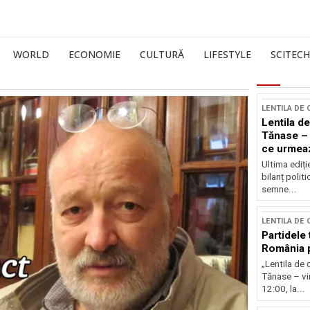
WORLD
ECONOMIE
CULTURĂ
LIFESTYLE
SCITECH
LENTILA DE
Lentila de
Tănase – 
ce urmea
Ultima ediți
bilanț politi
semne...
LENTILA DE
Partidele 
România p
„Lentila de 
Tănase – vin
12:00, la...