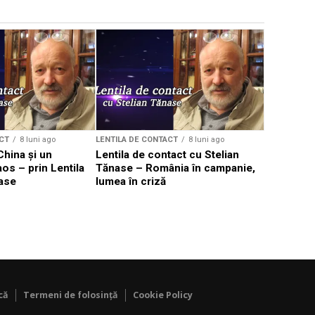
LENTILA DE 
Lentila de
Tănase – 
loc
CT
8 luni ago
LENTILA DE CONTACT
8 luni ago
China și un
Lentila de contact cu Stelian
aos – prin Lentila
Tănase – România în campanie,
nase
lumea în criză
că
Termeni de folosință
Cookie Policy