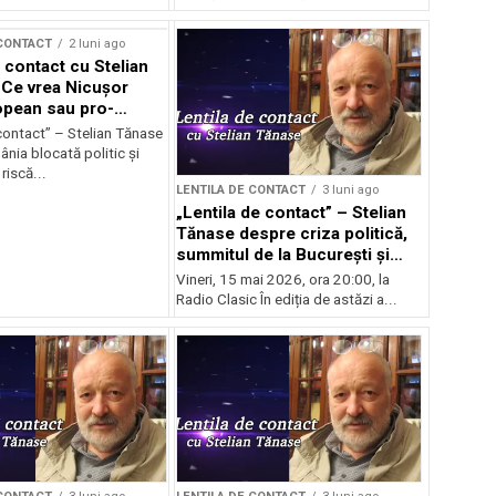
 CONTACT
2 luni ago
 contact cu Stelian
Ce vrea Nicușor
opean sau pro-
l?
contact” – Stelian Tănase
nia blocată politic și
riscă...
LENTILA DE CONTACT
3 luni ago
„Lentila de contact” – Stelian
Tănase despre criza politică,
summitul de la București și
ascensiunea lui Bolojan
Vineri, 15 mai 2026, ora 20:00, la
Radio Clasic În ediția de astăzi a...