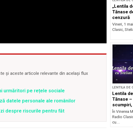
LENTILA DE
„Lentila d
Tănase d
cenzură
Vineri, 1 ma
Clasic, Stel
 și aceste articole relevante din același flux
LENTILA DE
ni urmăritori pe rețele sociale
Lentila de
Tănase – 
ză datele personale ale românilor
scumpiri,
Paște
zi despre riscurile pentru făt
În Vinerea M
Radio Clasic
cu...