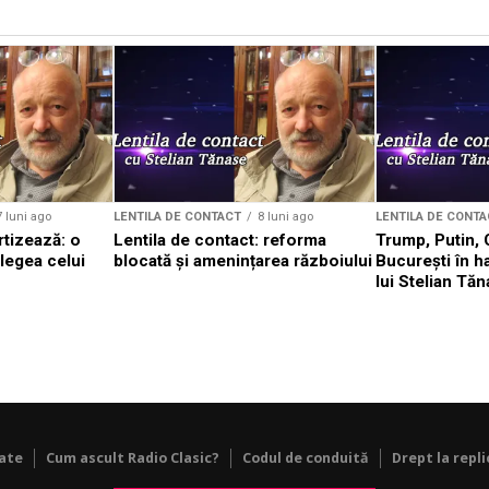
7 luni ago
LENTILA DE CONTACT
8 luni ago
LENTILA DE CONTA
rtizează: o
Lentila de contact: reforma
Trump, Putin, 
legea celui
blocată și amenințarea războiului
București în h
lui Stelian Tă
tate
Cum ascult Radio Clasic?
Codul de conduită
Drept la repli