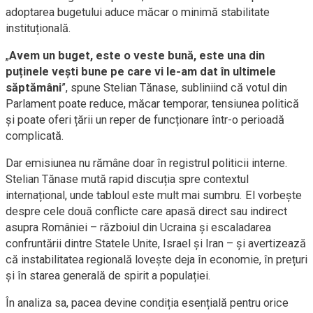
adoptarea bugetului aduce măcar o minimă stabilitate
instituțională.
„
Avem un buget, este o veste bună, este una din
puținele vești bune pe care vi le-am dat în ultimele
săptămâni
”, spune Stelian Tănase, subliniind că votul din
Parlament poate reduce, măcar temporar, tensiunea politică
și poate oferi țării un reper de funcționare într-o perioadă
complicată.
Dar emisiunea nu rămâne doar în registrul politicii interne.
Stelian Tănase mută rapid discuția spre contextul
internațional, unde tabloul este mult mai sumbru. El vorbește
despre cele două conflicte care apasă direct sau indirect
asupra României – războiul din Ucraina și escaladarea
confruntării dintre Statele Unite, Israel și Iran – și avertizează
că instabilitatea regională lovește deja în economie, în prețuri
și în starea generală de spirit a populației.
În analiza sa, pacea devine condiția esențială pentru orice