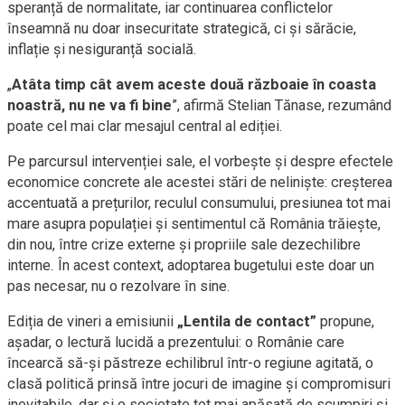
speranță de normalitate, iar continuarea conflictelor
înseamnă nu doar insecuritate strategică, ci și sărăcie,
inflație și nesiguranță socială.
„
Atâta timp cât avem aceste două războaie în coasta
noastră, nu ne va fi bine
”, afirmă Stelian Tănase, rezumând
poate cel mai clar mesajul central al ediției.
Pe parcursul intervenției sale, el vorbește și despre efectele
economice concrete ale acestei stări de neliniște: creșterea
accentuată a prețurilor, reculul consumului, presiunea tot mai
mare asupra populației și sentimentul că România trăiește,
din nou, între crize externe și propriile sale dezechilibre
interne. În acest context, adoptarea bugetului este doar un
pas necesar, nu o rezolvare în sine.
Ediția de vineri a emisiunii
„Lentila de contact”
propune,
așadar, o lectură lucidă a prezentului: o Românie care
încearcă să-și păstreze echilibrul într-o regiune agitată, o
clasă politică prinsă între jocuri de imagine și compromisuri
inevitabile, dar și o societate tot mai apăsată de scumpiri și