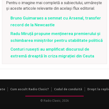
Pentru o imagine mai completă a subiectului, urmărește
și aceste articole relevante din același flux editorial.
Bruno Guimaraes a semnat cu Arsenal, transfer
record de la Newcastle
Radu Miruță propune menținerea premierului și
schimbarea miniștrilor pentru stabilitate politică
Conturi rusești au amplificat discursul de
extremă dreaptă în criza migrației din Ceuta
tate
Cum ascult Radio Clasic?
Codul de conduită
Drept la repli
© Radio Clasic, 2026