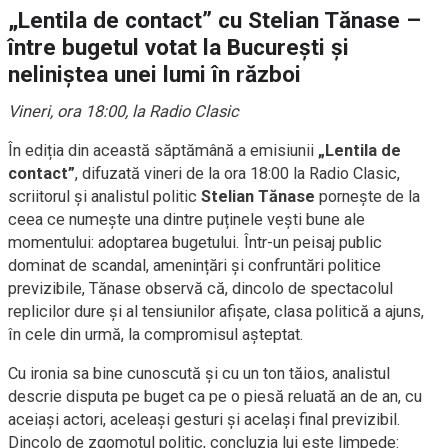
„Lentila de contact” cu Stelian Tănase –
între bugetul votat la București și
neliniștea unei lumi în război
Vineri, ora 18:00, la Radio Clasic
În ediția din această săptămână a emisiunii
„Lentila de
contact”
, difuzată vineri de la ora 18:00 la Radio Clasic,
scriitorul și analistul politic
Stelian Tănase
pornește de la
ceea ce numește una dintre puținele vești bune ale
momentului: adoptarea bugetului. Într-un peisaj public
dominat de scandal, amenințări și confruntări politice
previzibile, Tănase observă că, dincolo de spectacolul
replicilor dure și al tensiunilor afișate, clasa politică a ajuns,
în cele din urmă, la compromisul așteptat.
Cu ironia sa bine cunoscută și cu un ton tăios, analistul
descrie disputa pe buget ca pe o piesă reluată an de an, cu
aceiași actori, aceleași gesturi și același final previzibil.
Dincolo de zgomotul politic, concluzia lui este limpede: